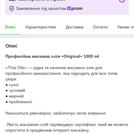
Замовлення під захистом
Опис
Характеристики
Доставка
Оплата
Умови п
Опис
Професійна масажна олія «Original» 1000 ml
«Thai Oils» — рідка та нелипка масажна олія для
професійного використання, яка підходить для всіх типів
шкіри:
● сухої
● чутливій
● жирний
● проблемної.
Наноситься рівномірно, забезпечує легке ковзання.
-Якість масажних олій підтверджує сертифікат, який ви можете
спростити в працівників інтернет-магазину.