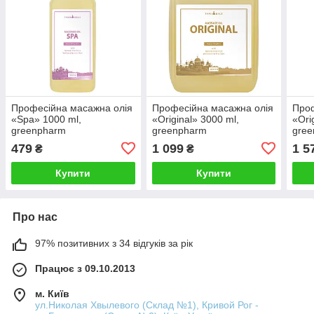
Професійна масажна олія
Професійна масажна олія
Проф
«Spa» 1000 ml,
«Original» 3000 ml,
«Ori
greenpharm
greenpharm
gre
479
1 099
1 5
₴
₴
Купити
Купити
Про нас
97% позитивних з 34 відгуків за рік
Працює з 09.10.2013
м. Київ
ул.Николая Хвылевого (Склад №1), Кривой Рог -