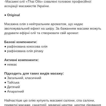
-Масажні олії «Thai Oils» схвалені головою професійної
асоціації масажистів України.
●
Original
Масажна олія з нейтральним ароматом, що надає
зволожувальний ефект на шкіру. За бажанням масажи можуть
додавати ефірні олії та створювати свій аромат.
Базові компоненти:
● рафінована кокосова олія
● рафінована олія ріпаку
Активні компоненти:
● немає
Підходить для таких видів масажу:
● Загальний, класичний
● Тайська
● Дитячий
● Апаратний
Найчастіше цю олію купують масажні салони, спа салони,
приватні масажи, санаторії, медичні центри, центри лікування