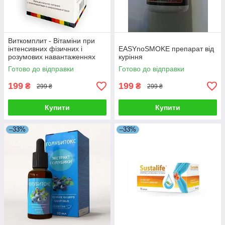
Виткомплит - Вітаміни при
інтенсивних фізичних і
EASYnoSMOKE препарат від
розумових навантаженнях
куріння
Готово до відправки
Готово до відправки
199
199
₴
₴
299 ₴
299 ₴
Купити
Купити
–33%
–33%