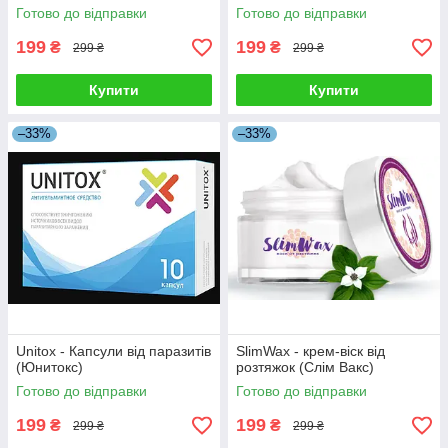
Готово до відправки
Готово до відправки
199
199
₴
₴
299 ₴
299 ₴
Купити
Купити
–33%
–33%
Unitox - Капсули від паразитів
SlimWax - крем-віск від
(Юнитокс)
розтяжок (Слім Вакс)
Готово до відправки
Готово до відправки
199
199
₴
₴
299 ₴
299 ₴