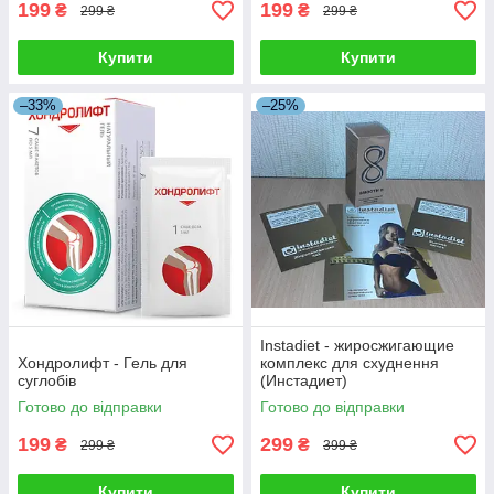
199
199
₴
₴
299 ₴
299 ₴
Купити
Купити
–33%
–25%
Instadiet - жиросжигающие
Хондролифт - Гель для
комплекс для схуднення
суглобів
(Инстадиет)
Готово до відправки
Готово до відправки
199
299
₴
₴
299 ₴
399 ₴
Купити
Купити