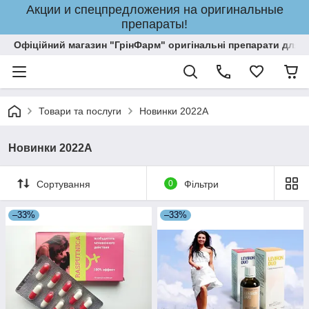
Акции и спецпредложения на оригинальные
препараты!
Офіційний магазин "ГрінФарм" оригінальні препарати для кр
Товари та послуги
Новинки 2022A
Новинки 2022A
Сортування
0
Фільтри
–33%
–33%