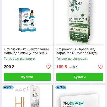
Opti Vision - концентрований
Antiparasitus - Краплі від
Напій для очей (Опти Віжн)
паразитів (Антипаразитус)
Готово до відправки
Готово до відправки
299
199
₴
₴
299 ₴
Купити
Купити
–33%
–33%