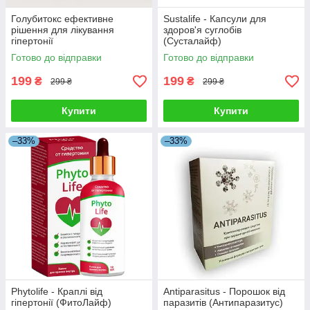
Голубитокс ефективне
Sustalife - Капсули для
рішення для лікування
здоров'я суглобів
гіпертонії
(Сусталайф)
Готово до відправки
Готово до відправки
199
199
₴
₴
299 ₴
299 ₴
Купити
Купити
–33%
–33%
Phytolife - Краплі від
Antiparasitus - Порошок від
гіпертонії (ФитоЛайф)
паразитів (Антипаразитус)