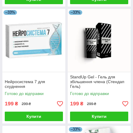
–33%
–33%
StandUp Gel - Гель для
Нейросистема 7 для
збільшення члена (Стендап
схуднення
Гель)
Готово до відправки
Готово до відправки
199
199
₴
₴
299 ₴
299 ₴
Купити
Купити
–33%