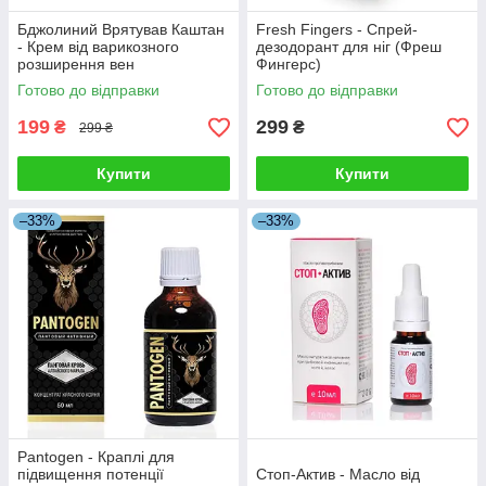
Бджолиний Врятував Каштан
Fresh Fingers - Спрей-
- Крем від варикозного
дезодорант для ніг (Фреш
розширення вен
Фингерс)
Готово до відправки
Готово до відправки
199
299
₴
₴
299 ₴
Купити
Купити
–33%
–33%
Pantogen - Краплі для
підвищення потенції
Стоп-Актив - Масло від