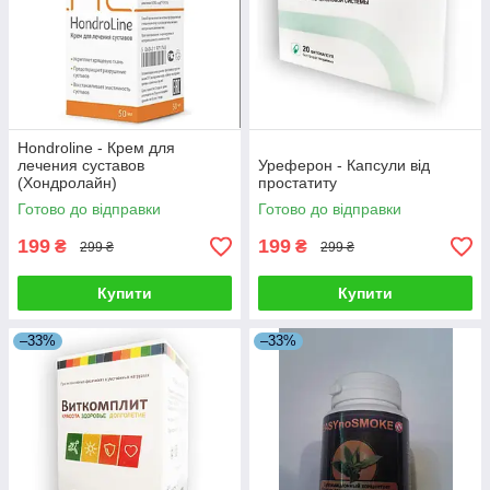
Hondroline - Крем для
лечения суставов
Уреферон - Капсули від
(Хондролайн)
простатиту
Готово до відправки
Готово до відправки
199
199
₴
₴
299 ₴
299 ₴
Купити
Купити
–33%
–33%