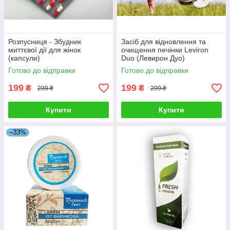
Розпусниця - Збудник
Засіб для відновлення та
миттєвої дії для жінок
очищення печінки Leviron
(капсули)
Duo (Левирон Дуо)
Готово до відправки
Готово до відправки
199
199
₴
₴
299 ₴
299 ₴
Купити
Купити
–33%