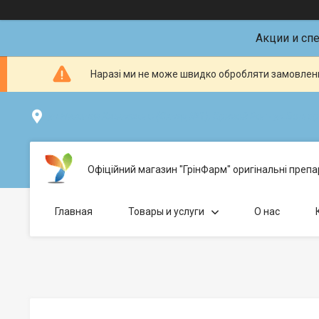
Акции и сп
Наразі ми не може швидко обробляти замовленн
ул.Николая Хвылевого (Склад №1), Кривой Рог - ул.Болгарс
Офіційний магазин "ГрінФарм" оригінальні препар
Главная
Товары и услуги
О нас