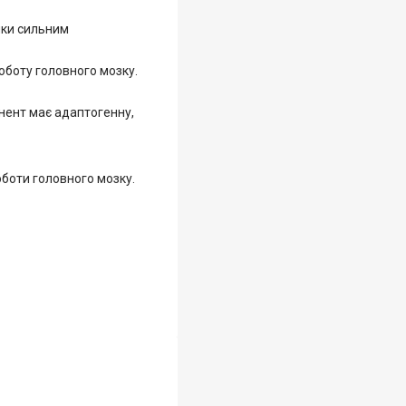
дяки сильним
оботу головного мозку.
нент має адаптогенну,
оботи головного мозку.