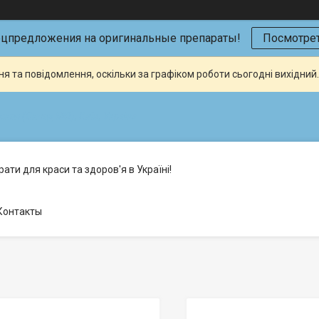
ецпредложения на оригинальные препараты!
Посмотрет
я та повідомлення, оскільки за графіком роботи сьогодні вихідни
кая (Склад №2), Київ, Україна
ати для краси та здоров'я в Україні!
Контакты