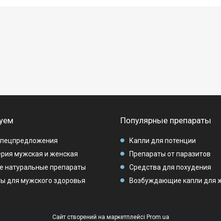
уем
Популярные препараты
спецпредложения
Капли для потенции
рия мужская и женская
Препараты от паразитов
е натуральные препараты
Средства для похудения
ы для мужского здоровья
Возбуждающие капли для 
Сайт створений на маркетплейсі
Prom.ua