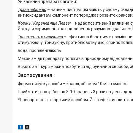
Унікальний препарат багатий:
Трава чебрецю
– чайним листям, які мають у своєму складі 
антиоксидантам компонент попереджає розвиток ракових
Корінь і Кореневища Левзеї
– надає позитивний вплив на су
Його дія спрямована на відновлення розумової діяльності,
Трава золототисячника
– ефективно бореться з похмільним
стимулюючу, тонізуючу, протиблювотну дію, сприяє поліп
вода, пропіленгліколь.
Механізм дії препарату полягає в природному відновленні 
Всього за 1 курс можна позбутися від руйнівної хвороби, з
Застосування :
Форма випуску засоби – краплі, об'ємом 10 мл в ємності.
Приймати їх потрібно по 8-10 крапель 3 рази на день, дода
*Препарат не є лікарським засобом. Його ефективність за