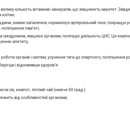
велику кількість вітамінів і мінералів, що зміцнюють імунітет. Зав
 клітин;
дини, знімає запалення, нормалізує артеріальний тиск, покращує р
 поліпшення пам'яті;
 синдромом, зміцнює організм, поліпшує діяльність ЦНС. Це компо
шенню апетиту;
роботи органів і систем, усунення тяги до спиртного, поліпшення р
берігши і відновивши здоров'я.
ючи сік, компот, теплий чай (нижче 60 град.).
лежить від особливостей організму.