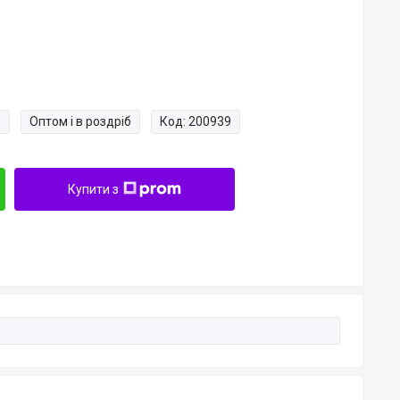
и
Оптом і в роздріб
Код:
200939
Купити з