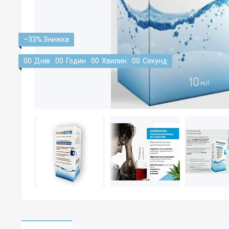
–33%
0
0
Днів
0
0
Годин
0
0
Хвилин
0
0
Секунд