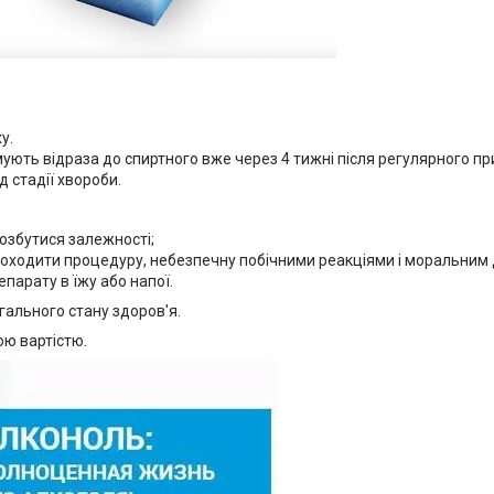
у.
ують відраза до спиртного вже через 4 тижні після регулярного пр
 стадії хвороби.
озбутися залежності;
роходити процедуру, небезпечну побічними реакціями і моральним
парату в їжу або напої.
гального стану здоров'я.
ою вартістю.