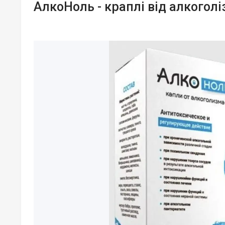
АлкоНоль - краплі від алкоголі