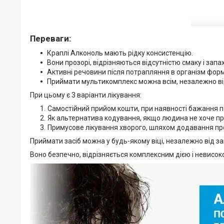
Переваги:
Краплі Алконоль мають рідку консистенцію.
Вони прозорі, відрізняються відсутністю смаку і запах
Активні речовини після потрапляння в організм форм
Приймати мультикомплекс можна всім, незалежно від
При цьому є 3 варіанти лікування:
Самостійний прийом кошти, при наявності бажання п
Як альтернатива кодування, якщо людина не хоче п
Примусове лікування хворого, шляхом додавання пре
Приймати засіб можна у будь-якому віці, незалежно від за
Воно безпечно, відрізняється комплексним дією і невисок