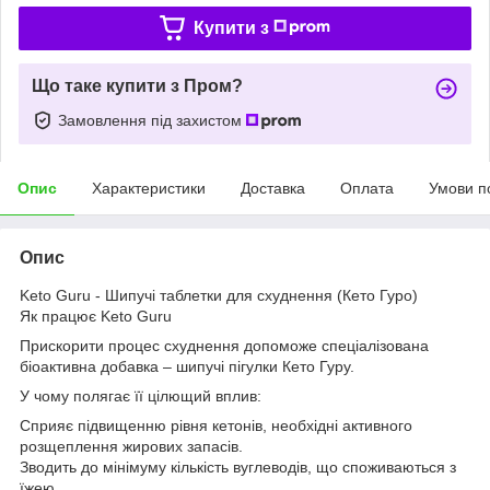
Купити з
Що таке купити з Пром?
Замовлення під захистом
Опис
Характеристики
Доставка
Оплата
Умови п
Опис
Keto Guru - Шипучі таблетки для схуднення (Кето Гуро)
Як працює Keto Guru
Прискорити процес схуднення допоможе спеціалізована
біоактивна добавка – шипучі пігулки Кето Гуру.
У чому полягає її цілющий вплив:
Сприяє підвищенню рівня кетонів, необхідні активного
розщеплення жирових запасів.
Зводить до мінімуму кількість вуглеводів, що споживаються з
їжею.