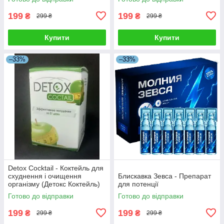
199
199
₴
₴
299 ₴
299 ₴
Купити
Купити
–33%
–33%
Detox Cocktail - Коктейль для
схуднення і очищення
Блискавка Зевса - Препарат
організму (Детокс Коктейль)
для потенції
Готово до відправки
Готово до відправки
199
199
₴
₴
299 ₴
299 ₴