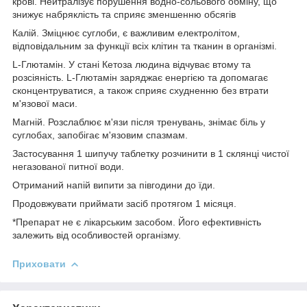
крові. Нейтралізує порушення водно-сольового обміну, що
знижує набряклість та сприяє зменшенню обсягів
Калій. Зміцнює суглоби, є важливим електролітом,
відповідальним за функції всіх клітин та тканин в організмі.
L-Глютамін. У стані Кетоза людина відчуває втому та
розсіяність. L-Глютамін заряджає енергією та допомагає
сконцентруватися, а також сприяє схудненню без втрати
м'язової маси.
Магній. Розслаблює м'язи після тренувань, знімає біль у
суглобах, запобігає м'язовим спазмам.
Застосування 1 шипучу таблетку розчинити в 1 склянці чистої
негазованої питної води.
Отриманий напій випити за півгодини до їди.
Продовжувати приймати засіб протягом 1 місяця.
*Препарат не є лікарським засобом. Його ефективність
залежить від особливостей організму.
Приховати