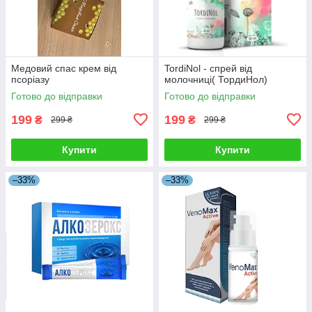
Медовий спас крем від
TordiNol - спрей від
псоріазу
молочниці( ТордиНол)
Готово до відправки
Готово до відправки
199
199
₴
₴
299 ₴
299 ₴
Купити
Купити
–33%
–33%