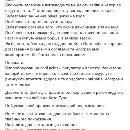
Блокують засвоєння вуглеводів та не дають зайвим калоріям
осідати на талії, стегнах, животі у вигляді жирних складок.
Забезпечує зниження рівня цукру на крові.
Позбавляє гострого почуття голоду.
Забезпечує організм того, хто худне важливими вітамінами.
Позбавляє від надмірної дратівливості та тривожності, які є
частими супутниками борців із зайвою вагою.
Як бачите, таблетки для схуднення Keto Guru роблять процес
розставання із зайвими обсягами та кілограмами
комфортним, безболісним та ефективним.
Переваги:
Випробовуючи на собі всілякі регулятори апетиту, блокатори
калорій та хімічні жироспалювачі, що бажають схуднути
ризикують втратити здоров'я та придбати нові зайві кілограми
та комплекси.
Дієтологи та фахівці з правильного харчування рекомендують
зупинити свій вибір на Кето Гуру.
Цей унікальний продукт має значний перелік переваг:
Не містить синтетики, шкідливих добавок, компонентів
тваринного походження.
Підходить для вегетаріанців та веганів.
Не чинить негативного впливу на організм.