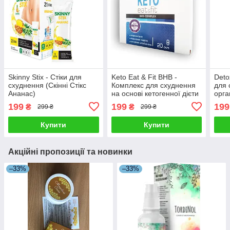
Skinny Stix - Стіки для
Keto Eat & Fit BHB -
Deto
схуднення (Скінні Стікс
Комплекс для схуднення
для 
Ананас)
на основі кетогенної дієти
орга
(Кето Іт Енд Фіт)
Кокт
199
199
199
₴
₴
299 ₴
299 ₴
Купити
Купити
Акційні пропозиції та новинки
–33%
–33%