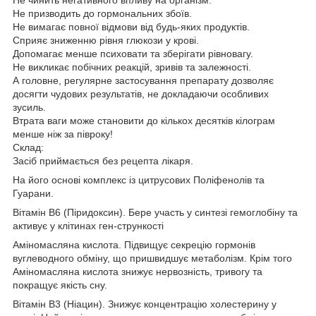
Не призводить до гормональних збоїв.
Не вимагає повної відмови від будь-яких продуктів.
Сприяє зниженню рівня глюкози у крові.
Допомагає менше психовати та зберігати рівновагу.
Не викликає побічних реакцій, зривів та залежності.
А головне, регулярне застосування препарату дозволяє
досягти чудових результатів, не докладаючи особливих
зусиль.
Втрата ваги може становити до кількох десятків кілограм
менше ніж за півроку!
Склад:
Засіб приймається без рецепта лікаря.
На його основі комплекс із цитрусових Поліфенолів та
Гуарани.
Вітамін В6 (Піридоксин). Бере участь у синтезі гемоглобіну та
активує у клітинах ген-стрункості
Аміномасляна кислота. Підвищує секрецію гормонів
вуглеводного обміну, що пришвидшує метаболізм. Крім того
Аміномасляна кислота знижує нервозність, тривогу та
покращує якість сну.
Вітамін В3 (Ніацин). Знижує концентрацію холестерину у