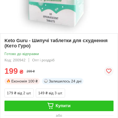
Keto Guru - Шипучі таблетки для схуднення
(Кето Гуро)
Готово до відправки
Код: 200942
Опт і роздріб
199
₴
299 ₴
Економія
100 ₴
Залишилось
24 дні
179 ₴
від 2 шт.
149 ₴
від 3 шт.
Купити
або