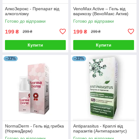
АлкоЗерокс - Препарат від
VenoMax Active – Гель від
алкоголізму
варикозу (ВеноМакс Актив)
Готово до відправки
Готово до відправки
199
199
₴
₴
299 ₴
299 ₴
Купити
Купити
–33%
–33%
NormaDerm - Гель від грибка
Antiparasitus - Краплі від
(НормаДерм)
паразитів (Антипаразитус)
Готово до відправки
Готово до відправки