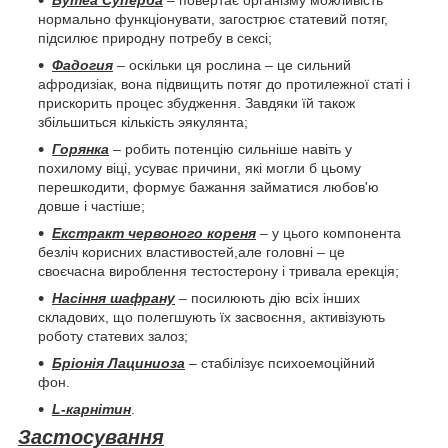
нормально функціонувати, загострює статевий потяг,
підсилює природну потребу в сексі;
Фадогия
– оскільки ця рослина – це сильний
афродизіак, вона підвищить потяг до протилежної статі і
прискорить процес збудження. Завдяки їй також
збільшиться кількість эякулянта;
Горянка
– робить потенцію сильніше навіть у
похилому віці, усуває причини, які могли б цьому
перешкодити, формує бажання займатися любов'ю
довше і частіше;
Екстракт червоного кореня
– у цього компонента
безліч корисних властивостей,але головні – це
своєчасна вироблення тестостерону і тривала ерекція;
Насіння шафрану
– посилюють дію всіх інших
складових, що полегшують їх засвоєння, активізують
роботу статевих залоз;
Бріонія Лациниоза
– стабілізує психоемоційний
фон.
L-карнітин
.
Застосування