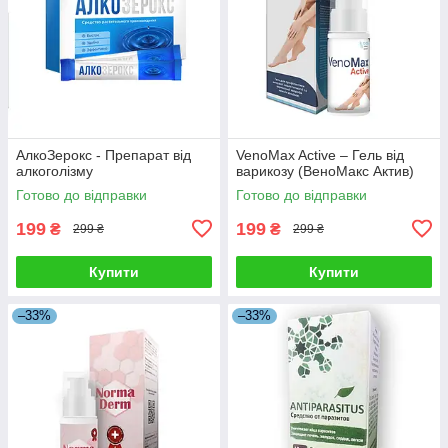
АлкоЗерокс - Препарат від
VenoMax Active – Гель від
алкоголізму
варикозу (ВеноМакс Актив)
Готово до відправки
Готово до відправки
199
199
₴
₴
299 ₴
299 ₴
Купити
Купити
–33%
–33%