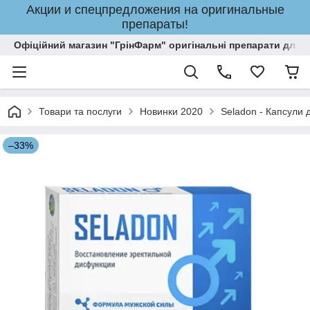
Акции и спецпредложения на оригинальные
препараты!
Офіційний магазин "ГрінФарм" оригінальні препарати для кр
Товари та послуги
Новинки 2020
Seladon - Капсули 
–33%