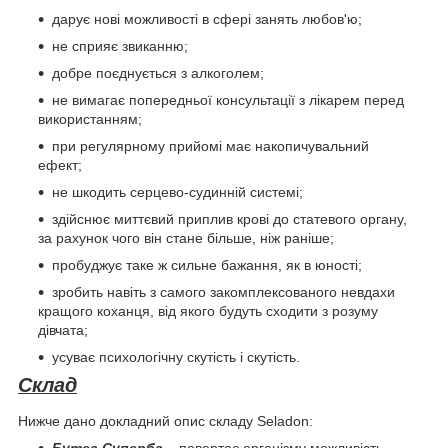
дарує нові можливості в сфері занять любов'ю;
не сприяє звиканню;
добре поєднується з алкоголем;
не вимагає попередньої консультації з лікарем перед
використанням;
при регулярному прийомі має накопичувальний
ефект;
не шкодить серцево-судинній системі;
здійснює миттєвий приплив крові до статевого органу,
за рахунок чого він стане більше, ніж раніше;
пробуджує таке ж сильне бажання, як в юності;
зробить навіть з самого закомплексованого невдахи
кращого коханця, від якого будуть сходити з розуму
дівчата;
усуває психологічну скутість і скутість.
Склад
Нижче дано докладний опис складу Seladon:
Бутеа Суперба
– повертає організму можливість