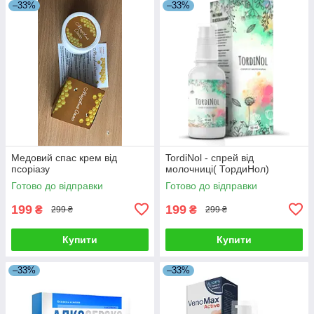
–33%
–33%
Медовий спас крем від
TordiNol - спрей від
псоріазу
молочниці( ТордиНол)
Готово до відправки
Готово до відправки
199
199
₴
₴
299 ₴
299 ₴
Купити
Купити
–33%
–33%