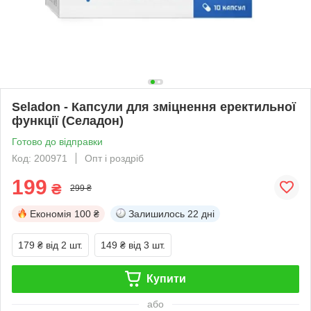
Seladon - Капсули для зміцнення еректильної
функції (Селадон)
Готово до відправки
Код: 200971
Опт і роздріб
199
₴
299 ₴
Економія
100 ₴
Залишилось
22 дні
179 ₴
від 2 шт.
149 ₴
від 3 шт.
Купити
або