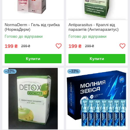
NormaDerm - Гель від грибка
Antiparasitus - Краплі від
(НормаДерм)
паразитів (Антипаразитус)
Готово до відправки
Готово до відправки
199
199
₴
₴
299 ₴
299 ₴
Купити
Купити
–33%
–33%