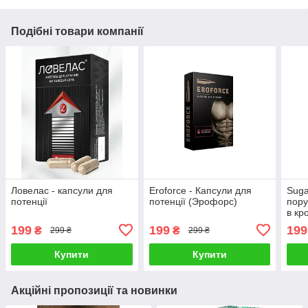
Подібні товари компанії
Ловелас - капсули для
Eroforce - Капсули для
Suga
потенції
потенції (Эрофорс)
пору
в кр
199
199
199
₴
₴
299 ₴
299 ₴
Купити
Купити
Акційні пропозиції та новинки