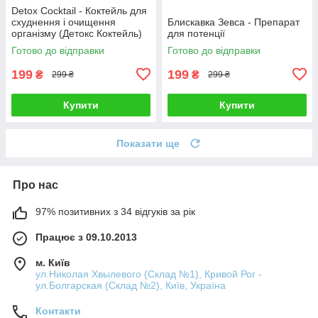
Detox Cocktail - Коктейль для
схуднення і очищення
Блискавка Зевса - Препарат
організму (Детокс Коктейль)
для потенції
Готово до відправки
Готово до відправки
199
199
₴
₴
299 ₴
299 ₴
Купити
Купити
Показати ще
Про нас
97% позитивних з 34 відгуків за рік
Працює з 09.10.2013
м. Київ
ул.Николая Хвылевого (Склад №1), Кривой Рог -
ул.Болгарская (Склад №2), Київ, Україна
Контакти