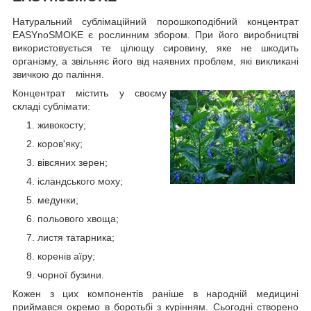
Натуральний сублімаційний порошкоподібний концентрат
EASYnoSMOKE є рослинним збором. При його виробництві
використовується те цілющу сировину, яке не шкодить
організму, а звільняє його від наявних проблем, які викликані
звичкою до паління.
Концентрат містить у своєму
складі сублімати:
живокосту;
коров'яку;
вівсяних зерен;
ісландського моху;
медунки;
польового хвоща;
листя татарника;
коренів аїру;
чорної бузини.
Кожен з цих компонентів раніше в народній медицині
приймався окремо в боротьбі з курінням. Сьогодні створено