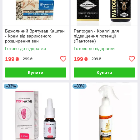
Бджолиний Врятував Каштан
Pantogen - Краплі для
- Крем від варикозного
підвищення потенції
розширення вен
(Пантоген)
Готово до відправки
Готово до відправки
199
199
₴
₴
299 ₴
299 ₴
Купити
Купити
–33%
–33%