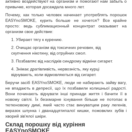
активно воздействуют на организм и помогают нам забыть о
привычке, которая досаждала много лет.
Почему, как только человек начинает употреблять порошок
EASYnoSMOKE, курить больше не хочется? Все крайне
просто: ведь сублимационный концентрат оказывает на
организм свое действие:
Убирает тягу к курению.
Очищає організм від токсичних речовин, від
скупчення нікотину, від отруйних смол.
Позбавляє від наслідків синдрому відміни сигарет.
Знімає дратівливість, нервозність, яку курці
відчувають, коли відмовляються від сигарет.
Беручи засіб EASYnoSMOKE, люди не набирають зайву вагу,
не впадають в депресії, що їх позбавили колишньої радості.
Вони починають відчувати інші принади життя і бачити її в
новому світлі. Їх безхмарне існування більше не потопає в
тютюновому димі, який часто стає винуватцем раку легенів,
виразок шлунка і дванадцятипалої кишки, пожовклих зубів і
хворий зів'ялої шкіри.
Склад порошку від куріння
EASYnoSMOKE