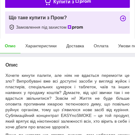
Купити з
Що таке купити з Пром?
Замовлення під захистом
Опис
Характеристики
Доставка
Оплата
Умови п
Опис
Хочете кинути палити, але ніяк не вдається перемогти це
зло? Випробувані вже всі доступні засоби у вигляді жуйок і
пластирів, спеціальних цукерок і таблеток, чаїв та інших
наявних у продажу коштів? Думаєте, від цієї звички так і не
вдасться звільнитися? Зовсім ні! Життя не буде більше
оповита противним хмарою тютюнового диму, що повільно
руйнує організм, тому що з'явилося нове засіб від куріння.
Сублімаційний концентрат EASYnoSMOKE – це той продукт,
який врятує від нікотинової залежності всіх, хто вірить в себе і
хоче дбати про власне здоров'я.
Якщо ви читаєте цю статтю, значить, вам набридло кожен