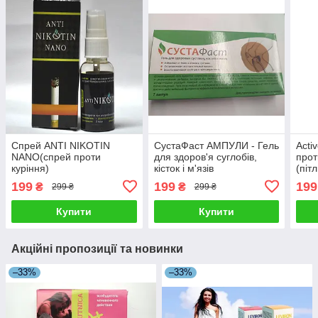
Спрей ANTI NIKOTIN
СустаФаст АМПУЛИ - Гель
Acti
NANO(спрей проти
для здоров'я суглобів,
прот
куріння)
кісток і м'язів
(піт
199
199
199
₴
₴
299 ₴
299 ₴
Купити
Купити
Акційні пропозиції та новинки
–33%
–33%