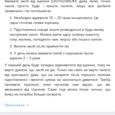
Вживати засіб від куріння EASYnoSMOKE дуже легко, точно
також просто буде і кинути палити, якщо все зробити
правильно і не поспішаючи.
Необхідно відміряти 15 – 20 грам концентрату. Це
одна столова ложка порошку.
Підготовлена порція кошти розводиться в будь-якому
негорячем напої. Можна взяти одну склянку компоту,
соку, молока, холодного чаю, морсу або іншого напою.
Випити засіб після прийняття їжі.
У день можна вживати напій з порошком проти
куріння 2 – 3 рази.
У перший день буде складно відмовитися від куріння, тому не
варто думати, що засіб не діє. Точно так само не варто чекати
від препарату дива, що на сигарети після першого склянки
підготовленої і випитої суміші не захочеться дивитися. Треба
проявити терпіння, поки організм сам відчує, що він
звільнився від токсинів. Саме тоді мозок почує сигнал, що
йому не потрібні більше сигарети.
Приховати