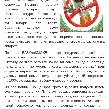
форумах. Новинка настільки
популярна, що про неї не чули
тільки ті, хто курять багато років,
але і ті, хто ніколи не брали до
рук цигарки, але горять
бажанням допомогти своїм
близьким. Так у чому ж секрет
цього унікального засобу, яке відкриває нові перспективи
перед тими, хто ніяк не міг впоратися зі своєю залежністю від
сигарет?
Порошок EASYnoSMOKE ― це натуральний засіб, що
готується на основі лікарських трав. Це ніякий не замінник
нікотину, до якого організм звикає так само, як і до сигарет. Це
не їх аналог і не курильна суміш, за допомогою якої іноді
обіцяють перемогти тютюнову залежність. Нічого подібного в
даному засобі немає, тому що це сублімаційний концентрат
на 100% складається з збору лікарських рослин.
Инновационный концентрат против курения получен путем
сублимации растений. При этом твердые вещества переходят
в газообразное состояние, минуя стадию жидкости. Это
позволяет им сохранять все полезные свойства. Благодаря
такой обработке компонентов, входящих в состав, они