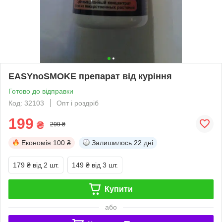
EASYnoSMOKE препарат від куріння
Готово до відправки
Код: 32103
Опт і роздріб
199
₴
299 ₴
Економія
100 ₴
Залишилось
22 дні
179 ₴
від 2 шт.
149 ₴
від 3 шт.
Купити
або