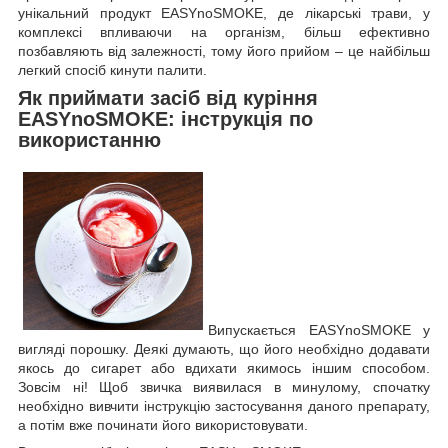
унікальний продукт EASYnoSMOKE, де лікарські трави, у
комплексі впливаючи на організм, більш ефективно
позбавляють від залежності, тому його прийом – це найбільш
легкий спосіб кинути палити.
Як приймати засіб від куріння
EASYnoSMOKE: інструкція по
використанню
Випускається EASYnoSMOKE у
вигляді порошку. Деякі думають, що його необхідно додавати
якось до сигарет або вдихати якимось іншим способом.
Зовсім ні! Щоб звичка виявилася в минулому, спочатку
необхідно вивчити інструкцію застосування даного препарату,
а потім вже починати його використовувати.