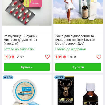
Розпусниця - Збудник
Засіб для відновлення та
миттєвої дії для жінок
очищення печінки Leviron
(капсули)
Duo (Левирон Дуо)
Готово до відправки
Готово до відправки
199
199
₴
₴
299 ₴
299 ₴
Купити
Купити
–33%
–33%