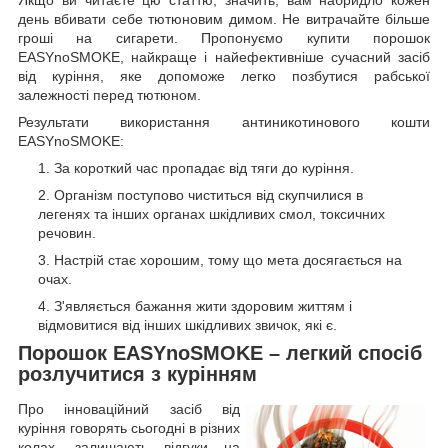
день вбивати себе тютюновим димом. Не витрачайте більше
гроші на сигарети. Пропонуємо купити порошок
EASYnoSMOKE, найкраще і найефективніше сучасний засіб
від куріння, яке допоможе легко позбутися рабської
залежності перед тютюном.
Результати використання антиникотинового кошти
EASYnoSMOKE:
За короткий час пропадає від тяги до куріння.
Організм поступово чиститься від скупчилися в
легенях та інших органах шкідливих смол, токсичних
речовин.
Настрій стає хорошим, тому що мета досягається на
очах.
З'являється бажання жити здоровим життям і
відмовитися від інших шкідливих звичок, які є.
Порошок EASYnoSMOKE – легкий спосіб
розлучитися з курінням
Про інноваційний засіб від
куріння говорять сьогодні в різних
колах, залишають відгуки на