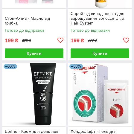
Спрей від випадіння та для
Стоп-Актив - Масло від
вирощування волосся Ultra
грибка
Hair System
Готово до відправки
Готово до відправки
199
199
₴
₴
299 ₴
299 ₴
Купити
Купити
–33%
–33%
Epiline - Крем для депіляції
Хондролифт - Гель для