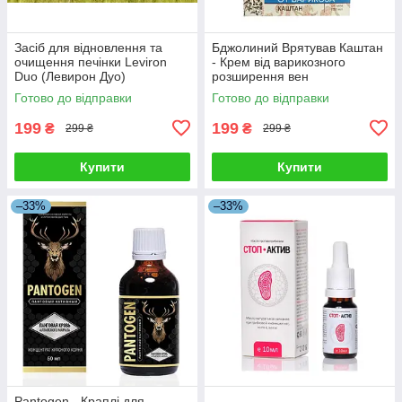
Засіб для відновлення та
Бджолиний Врятував Каштан
очищення печінки Leviron
- Крем від варикозного
Duo (Левирон Дуо)
розширення вен
Готово до відправки
Готово до відправки
199
199
₴
₴
299 ₴
299 ₴
Купити
Купити
–33%
–33%
Pantogen - Краплі для