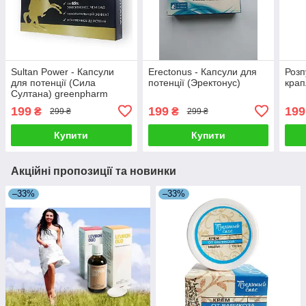
Sultan Power - Капсули
Еrectonus - Капсули для
Розп
для потенції (Сила
потенції (Эректонус)
крап
Султана) greenpharm
199
199
199
₴
₴
299 ₴
299 ₴
Купити
Купити
Акційні пропозиції та новинки
–33%
–33%