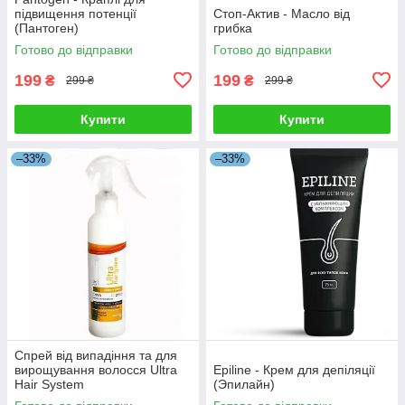
підвищення потенції
Стоп-Актив - Масло від
(Пантоген)
грибка
Готово до відправки
Готово до відправки
199
199
₴
₴
299 ₴
299 ₴
Купити
Купити
–33%
–33%
Спрей від випадіння та для
вирощування волосся Ultra
Epiline - Крем для депіляції
Hair System
(Эпилайн)