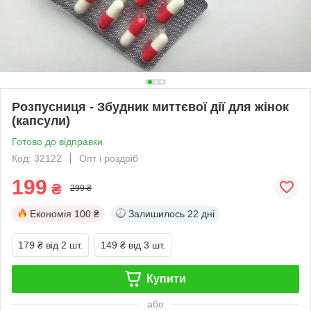
Розпусниця - Збудник миттєвої дії для жінок
(капсули)
Готово до відправки
Код: 32122
Опт і роздріб
199
₴
299 ₴
Економія
100 ₴
Залишилось
22 дні
179 ₴
від 2 шт.
149 ₴
від 3 шт.
Купити
або