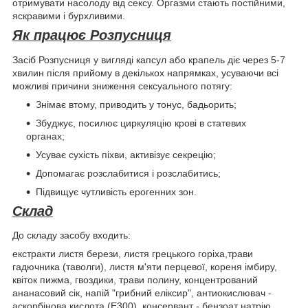
отримувати насолоду від сексу. Оргазми стають постійними,
яскравими і бурхливими.
Як працює Розпусниця
Засіб Розпусниця у вигляді капсул або крапель діє через 5-7
хвилин після прийому в декількох напрямках, усуваючи всі
можливі причини зниження сексуального потягу:
Знімає втому, приводить у тонус, бадьорить;
Збуджує, посилює циркуляцію крові в статевих
органах;
Усуває сухість піхви, активізує секрецію;
Допомагає розслабитися і розслабитись;
Підвищує чутливість ерогенних зон.
Склад
До складу засобу входить:
екстракти листя берези, листя грецького горіха,трави
гадючника (таволги), листя м'яти перцевої, кореня імбиру,
квіток пижма, гвоздики, трави полину, концентрований
ананасовий сік, напій "грибний еліксир", антиокислювач -
аскорбінова кислота (Е300), консервант - бензоат натрію