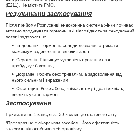
(Е211). Не містить ГМО.
Результати застосування
Після прийому Розпусниці ендокринна система жінки починає
активно продукувати гормони, які відповідають за сексуальний
потяг і задоволення:
Ендорфіни. Гормон насолоди дозволяє отримати
максимум задоволення від близькості;
Серотонін. Підвищує чутливість ерогенних зон,
пробуджує бажання;
Дофамін. Робить секс тривалим, а задоволення від
нього сильним і вираженим;
Окситоцин. Розслабляє, знімає втому і дратівливість,
вводить у стан гармонії.
Застосування
Приймати по 1 капсулі за 30 хвилин до статевого акту.
*Препарат не є лікарським засобом. Його ефективність
залежить від особливостей організму.