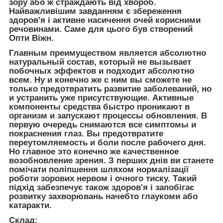
зору або ж страждають від хвороб.
Найважливішим завданням є збереження
здоров'я і активне насичення очей корисними
речовинами. Саме для цього був створений
Опти Віжн.
Главным преимуществом является абсолютно
натуральный состав, который не вызывает
побочных эффектов и подходит абсолютно
всем. Ну и конечно же с ним вы сможете не
только предотвратить развитие заболеваний, но
и устранить уже присутствующие. Активные
компоненты средства быстро проникают в
организм и запускают процессы обновления. В
первую очередь снимаются все симптомы и
покраснения глаз. Вы предотвратите
переутомляемость и боли после рабочего дня.
Но главное это конечно же качественное
возобновление зрения. З перших днів ви станете
помічати поліпшення шляхом нормалізації
роботи зорових нервом і очного тиску. Такий
підхід забезпечує також здоров'я і запобігає
розвитку захворювань начебто глаукоми або
катаракти.
Склад: