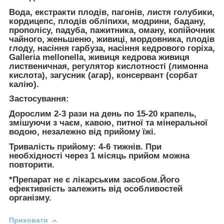
Вода, екстракти плодів, пагонів, листя голубики,
кордицепс, плодів обліпихи, модрини, бадану,
прополісу, падуба, пажитника, оману, копійочник
чайного, женьшеню, живиці, мордовника, плодів
глоду, насіння гарбуза, насіння кедрового горіха,
Galleria mellonella, живиця кедрова живиця
лиственичная, регулятор кислотності (лимонна
кислота), загусник (агар), консервант (сорбат
калію).
Застосування:
Дорослим 2-3 рази на день по 15-20 крапель,
змішуючи з чаєм, кавою, питної та мінеральної
водою, незалежно від прийому їжі.
Тривалість прийому: 4-6 тижнів. При
необхідності через 1 місяць прийом можна
повторити.
*Препарат не є лікарським засобом.Його
ефективність залежить від особливостей
організму.
Приховати