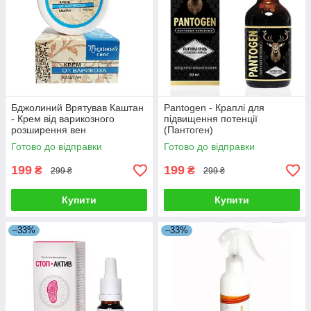
Бджолиний Врятував Каштан
Pantogen - Краплі для
- Крем від варикозного
підвищення потенції
розширення вен
(Пантоген)
Готово до відправки
Готово до відправки
199
199
₴
₴
299 ₴
299 ₴
Купити
Купити
–33%
–33%