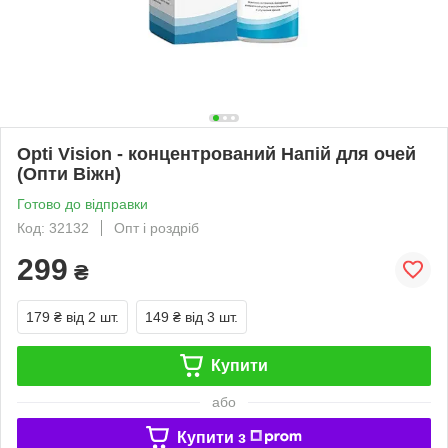
Opti Vision - концентрований Напій для очей
(Опти Віжн)
Готово до відправки
Код: 32132
Опт і роздріб
299
₴
179 ₴
від 2 шт.
149 ₴
від 3 шт.
Купити
або
Купити з