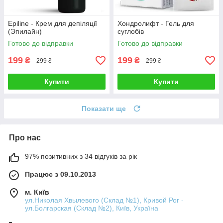
Epiline - Крем для депіляції
Хондролифт - Гель для
(Эпилайн)
суглобів
Готово до відправки
Готово до відправки
199
199
₴
₴
299 ₴
299 ₴
Купити
Купити
Показати ще
Про нас
97% позитивних з 34 відгуків за рік
Працює з 09.10.2013
м. Київ
ул.Николая Хвылевого (Склад №1), Кривой Рог -
ул.Болгарская (Склад №2), Київ, Україна