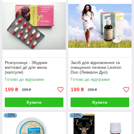
Розпусниця - Збудник
Засіб для відновлення та
миттєвої дії для жінок
очищення печінки Leviron
(капсули)
Duo (Левирон Дуо)
Готово до відправки
Готово до відправки
199
199
₴
₴
299 ₴
299 ₴
Купити
Купити
–33%
–33%