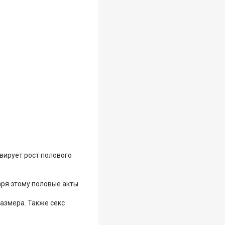
вирует рост полового
аря этому половые акты
размера. Также секс