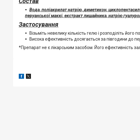
Состав
Вода, поліакрилат натрію, диметикон, циклопентасил
перуанської маккі, екстракт лишайника, натрію гуалуро
Застосування
Візьміть невелику кількість гелю і розподіліть його
Висока ефективність досягається за півгодини до п
*Препарат не є лікарським засобом. Його ефективність за