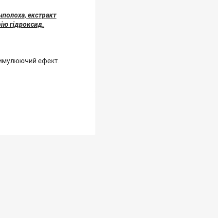
ыполоха, екстракт
рію гідроксид.
тимулюючий ефект.