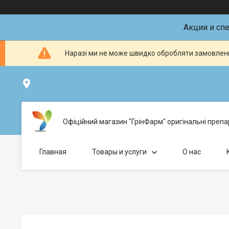
Акции и сп
Наразі ми не може швидко обробляти замовленн
ул.Николая Хвылевого (Склад №1), Кривой Рог - ул.Болгарс
Офіційний магазин "ГрінФарм" оригінальні препар
Главная
Товары и услуги
О нас