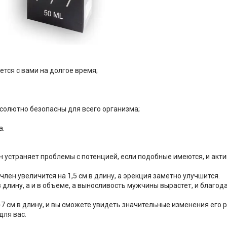
тся с вами на долгое время;
бсолютно безопасны для всего организма;
а.
н устраняет проблемы с потенцией, если подобные имеются, и акти
лен увеличится на 1,5 см в длину, а эрекция заметно улучшится.
в длину, а и в объеме, а выносливость мужчины вырастет, и благод
7 см в длину, и вы сможете увидеть значительные изменения его 
для вас.