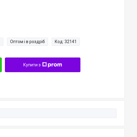
и
Оптом і в роздріб
Код:
32141
Купити з