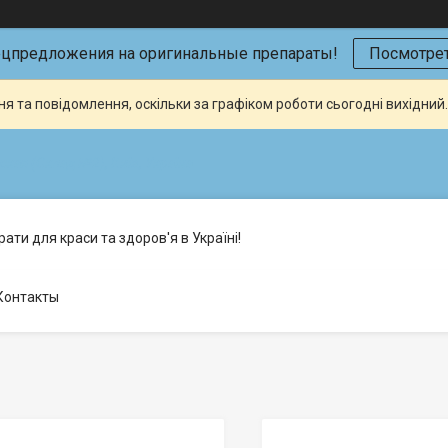
ецпредложения на оригинальные препараты!
Посмотрет
я та повідомлення, оскільки за графіком роботи сьогодні вихідни
кая (Склад №2), Київ, Україна
ати для краси та здоров'я в Україні!
Контакты