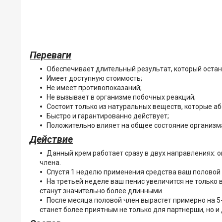
Переваги
Обеспечивает длительный результат, который остане
Имеет доступную стоимость;
Не имеет противопоказаний;
Не вызывает в организме побочных реакций;
Состоит только из натуральных веществ, которые а
Быстро и гарантированно действует;
Положительно влияет на общее состояние организм
Действие
Данный крем работает сразу в двух направлениях: о
члена.
Спустя 1 неделю применения средства ваш половой ч
На третьей неделе ваш пенис увеличится не только 
станут значительно более длинными.
После месяца половой член вырастет примерно на 5-
станет более приятным не только для партнерши, но и 