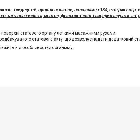
оксан, тридецет-6, пропіленгліколь, полоксамер 184, екстракт черт
нат, янтарна кислота, ментол, феноксіетанол, глицерил лаурати, нат
 по поверхні статевого органу легкими масажними рухами.
ередбачуваного статевого акту, що дозволяє надати додатковий с
лежить від особливостей організму.