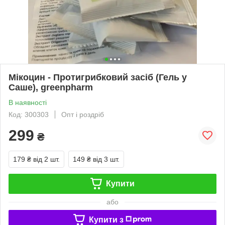
Мікоцин - Протигрибковий засіб (Гель у
Саше), greenpharm
В наявності
Код: 300303
Опт і роздріб
299
₴
179 ₴
від 2 шт.
149 ₴
від 3 шт.
Купити
або
Купити з