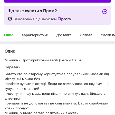
Що таке купити з Пром?
Замовлення під захистом
Опис
Характеристики
Доставка
Оплата
Умови п
Опис
Мікоцин - Протигрибковий засіб (Гель у Саше)
Переваги
Багато хто по-старому користується популярними мазями від
мікозу, які можна без
проблем купити в аптеці. Люди не замислюються над тим, що
купуючи в четвертий
якщо ту чи іншу мазь, вони ніколи не вилікуються. Більшість
аптечних
препаратів не допомагає і це слід визнати. Варто спробувати
новий продукт
Мікоцин, у нього багато позитивних якостей: