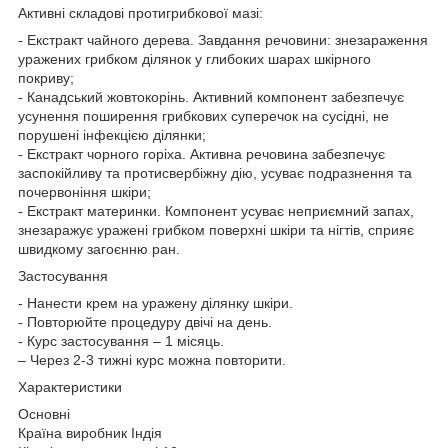
Активні складові протигрибкової мазі:
- Екстракт чайного дерева. Завдання речовини: знезараження
уражених грибком ділянок у глибоких шарах шкірного
покриву;
- Канадський жовтокорінь. Активний компонент забезпечує
усунення поширення грибкових суперечок на сусідні, не
порушені інфекцією ділянки;
- Екстракт чорного горіха. Активна речовина забезпечує
заспокійливу та протисвербіжну дію, усуває подразнення та
почервоніння шкіри;
- Екстракт материнки. Компонент усуває неприємний запах,
знезаражує уражені грибком поверхні шкіри та нігтів, сприяє
швидкому загоєнню ран.
Застосування
- Нанести крем на уражену ділянку шкіри.
- Повторюйте процедуру двічі на день.
- Курс застосування – 1 місяць.
– Через 2-3 тижні курс можна повторити.
Характеристики
Основні
Країна виробник Індія