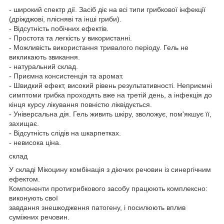
- широкий спектр дії. Засіб діє на всі типи грибкової інфекції
(дріжджові, плісняві та інші гриби).
- Відсутність побічних ефектів.
- Простота та легкість у використанні.
- Можливість використання тривалого періоду. Гель не
викликають звикання.
- натуральний склад.
- Приємна консистенція та аромат.
- Швидкий ефект, високий рівень результативності. Неприємні
симптоми грибка проходять вже на третій день, а інфекція до
кінця курсу лікування повністю ліквідується.
- Універсальна дія. Гель живить шкіру, зволожує, пом'якшує її,
захищає.
- Відсутність слідів на шкарпетках.
- невисока ціна.
склад
У складі Мікоцину комбінація з діючих речовин із синергічним
ефектом.
Компоненти протигрибкового засобу працюють комплексно:
виконують свої
завдання знешкодження патогену, і посилюють вплив
суміжних речовин.