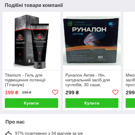
Подібні товари компанії
Titanium - Гель для
Руналон Актив - Ніч,
Міко
підвищення потенції
натуральний засіб для
засі
(Тітаніум)
суглобів, 30 саше,
прот
greenpharm
капс
199
299
299
₴
₴
299 ₴
дії,
Купити
Купити
Про нас
97% позитивних з 34 відгуків за рік