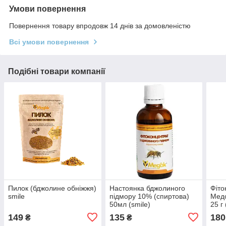
Умови повернення
Повернення товару впродовж 14 днів за домовленістю
Всі умови повернення
Подібні товари компанії
Пилок (бджолине обніжжя)
Настоянка бджолиного
Фіто
smile
підмору 10% (спиртова)
Медо
50мл (smile)
25 г 
149
135
180
₴
₴