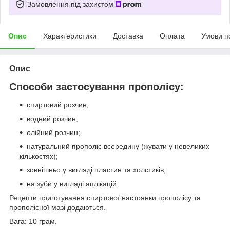
Замовлення під захистом
Опис
Характеристики
Доставка
Оплата
Умови п
Опис
Способи застосування прополісу:
спиртовий розчин;
водний розчин;
олійний розчин;
натуральний прополіс всередину (жувати у невеликих
кількостях);
зовнішньо у вигляді пластин та холстиків;
на зуби у вигляді аплікацій.
Рецепти приготування спиртової настоянки прополісу та
прополісної мазі додаються.
Вага: 10 грам.