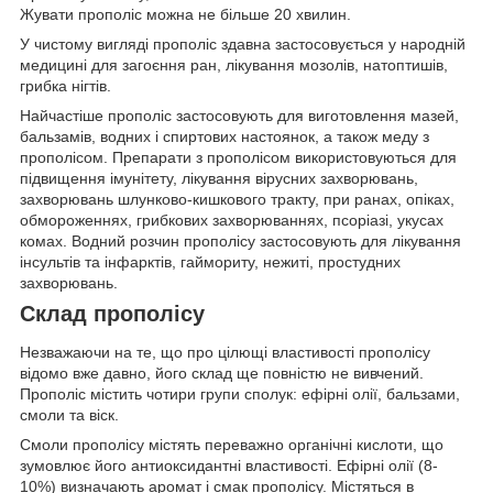
Жувати прополіс можна не більше 20 хвилин.
У чистому вигляді прополіс здавна застосовується у народній
медицині для загоєння ран, лікування мозолів, натоптишів,
грибка нігтів.
Найчастіше прополіс застосовують для виготовлення мазей,
бальзамів, водних і спиртових настоянок, а також меду з
прополісом. Препарати з прополісом використовуються для
підвищення імунітету, лікування вірусних захворювань,
захворювань шлунково-кишкового тракту, при ранах, опіках,
обмороженнях, грибкових захворюваннях, псоріазі, укусах
комах. Водний розчин прополісу застосовують для лікування
інсультів та інфарктів, гаймориту, нежиті, простудних
захворювань.
Склад прополісу
Незважаючи на те, що про цілющі властивості прополісу
відомо вже давно, його склад ще повністю не вивчений.
Прополіс містить чотири групи сполук: ефірні олії, бальзами,
смоли та віск.
Смоли прополісу містять переважно органічні кислоти, що
зумовлює його антиоксидантні властивості. Ефірні олії (8-
10%) визначають аромат і смак прополісу. Містяться в