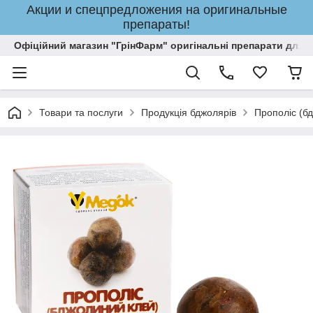
Акции и спецпредложения на оригинальные
препараты!
Офіційний магазин "ГрінФарм" оригінальні препарати для кр
Товари та послуги
Продукція бджолярів
Прополіс (бд