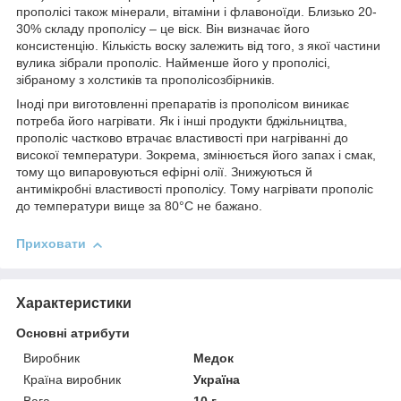
прополісі також мінерали, вітаміни і флавоноїди. Близько 20-
30% складу прополісу – це віск. Він визначає його
консистенцію. Кількість воску залежить від того, з якої частини
вулика зібрали прополіс. Найменше його у прополісі,
зібраному з холстиків та прополісозбірників.
Іноді при виготовленні препаратів із прополісом виникає
потреба його нагрівати. Як і інші продукти бджільництва,
прополіс частково втрачає властивості при нагріванні до
високої температури. Зокрема, змінюється його запах і смак,
тому що випаровуються ефірні олії. Знижуються й
антимікробні властивості прополісу. Тому нагрівати прополіс
до температури вище за 80°С не бажано.
Приховати
Характеристики
Основні атрибути
Виробник
Медок
Країна виробник
Україна
Вага
10 г