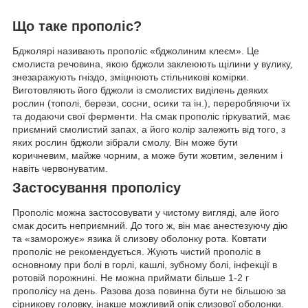
Що таке прополіс?
Бджолярі називають прополіс «бджолиним клеєм». Це
смолиста речовина, якою бджоли заклеюють щілини у вулику,
знезаражують гніздо, зміцнюють стільникові комірки.
Виготовляють його бджоли із смолистих виділень деяких
рослин (тополі, берези, сосни, осики та ін.), переробляючи їх
та додаючи свої ферменти. На смак прополіс гіркуватий, має
приємний смолистий запах, а його колір залежить від того, з
яких рослин бджоли зібрали смолу. Він може бути
коричневим, майже чорним, а може бути жовтим, зеленим і
навіть червонуватим.
Застосування прополісу
Прополіс можна застосовувати у чистому вигляді, але його
смак досить неприємний. До того ж, він має анестезуючу дію
та «заморожує» язика й слизову оболонку рота. Ковтати
прополіс не рекомендується. Жують чистий прополіс в
основному при болі в горлі, кашлі, зубному болі, інфекції в
ротовій порожнині. Не можна приймати більше 1-2 г
прополісу на день. Разова доза повинна бути не більшою за
сірникову головку, інакше можливий опік слизової оболонки.