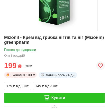
Mizonil - Крем від грибка нігтів та ніг (Мізоніл)
greenpharm
Готово до відправки
Опт і роздріб
199
₴
299 ₴
Економія
100 ₴
Залишилось
24 дні
179 ₴
від 2 шт.
149 ₴
від 3 шт.
Купити
або