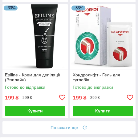
–33%
–33%
Epiline - Крем для депіляції
Хондролифт - Гель для
(Эпилайн)
суглобів
Готово до відправки
Готово до відправки
199
199
₴
₴
299 ₴
299 ₴
Купити
Купити
Показати ще