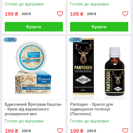
Готово до відправки
Готово до відправки
199
199
₴
₴
299 ₴
299 ₴
Купити
Купити
–33%
–33%
Бджолиний Врятував Каштан
Pantogen - Краплі для
- Крем від варикозного
підвищення потенції
розширення вен
(Пантоген)
Готово до відправки
Готово до відправки
199
199
₴
₴
299 ₴
299 ₴