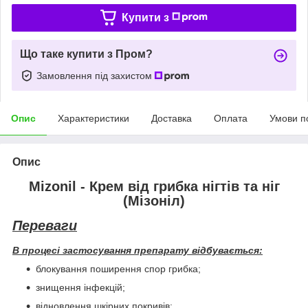
Купити з
Що таке купити з Пром?
Замовлення під захистом
Опис
Характеристики
Доставка
Оплата
Умови п
Опис
Mizonil - Крем від грибка нігтів та ніг
(Мізоніл)
Переваги
В процесі застосування препарату відбувається:
блокування поширення спор грибка;
знищення інфекцій;
відновлення шкірних покривів;