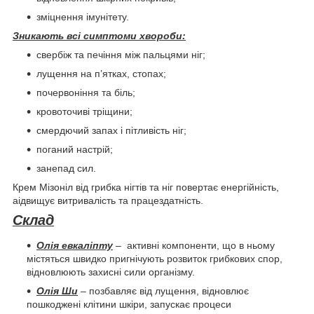
зміцнення імунітету.
Зникають всі симптоми хвороби:
свербіж та печіння між пальцями ніг;
лущення на п’ятках, стопах;
почервоніння та біль;
кровоточиві тріщини;
смердючий запах і пітливість ніг;
поганий настрій;
занепад сил.
Крем Мізоніл від грибка нігтів та ніг повертає енергійність,
аідвищує витривалість та працездатність.
Склад
Олія евкаліпту
– активні компоненти, що в ньому
містяться швидко пригнічують розвиток грибкових спор,
відновлюють захисні сили організму.
Олія Ши
– позбавляє від лущення, відновлює
пошкоджені клітини шкіри, запускає процеси