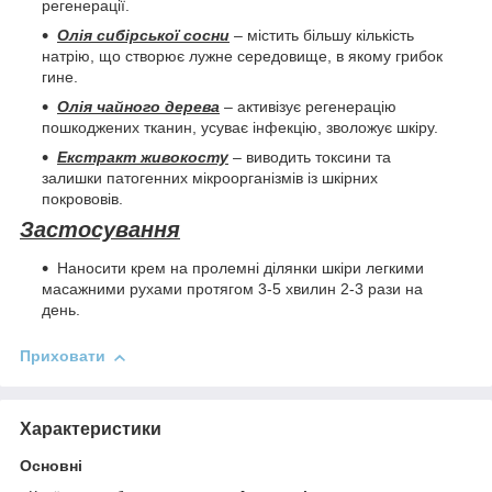
регенерації.
Олія сибірської сосни
– містить більшу кількість
натрію, що створює лужне середовище, в якому грибок
гине.
Олія чайного дерева
– активізує регенерацію
пошкоджених тканин, усуває інфекцію, зволожує шкіру.
Екстракт живокосту
– виводить токсини та
залишки патогенних мікроорганізмів із шкірних
покрововів.
Застосування
Наносити крем на пролемні ділянки шкіри легкими
масажними рухами протягом 3-5 хвилин 2-3 рази на
день.
Приховати
Характеристики
Основні