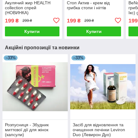
Акулячий жир HEALTH
Стоп Актив - крем від
BeNo
collection спрей
грибка стопи і нігтів
гриб
(НОВИНКА)
Ікс)
199
199
199
₴
₴
299 ₴
299 ₴
Купити
Купити
Акційні пропозиції та новинки
–33%
–33%
Розпусниця - Збудник
Засіб для відновлення та
миттєвої дії для жінок
очищення печінки Leviron
(капсули)
Duo (Левирон Дуо)