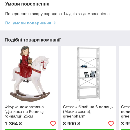
Умови повернення
Повернення товару впродовж 14 днів за домовленістю
Всі умови повернення
Подібні товари компанії
Фігурка декоративна
Стелаж білий на 6 полиць
Стел
"Дівчинка на Конячці-
(Масив сосни),
поли
гойдалці" 25см
greenpharm
gre
greenpharm , в стилі Ретро
1 364
8 900
3 9
₴
₴