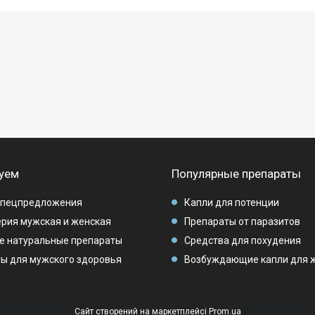
уем
Популярные препараты
спецпредложения
Капли для потенции
рия мужская и женская
Препараты от паразитов
е натуральные препараты
Средства для похудения
ы для мужского здоровья
Возбуждающие капли для 
Сайт створений на маркетплейсі
Prom.ua