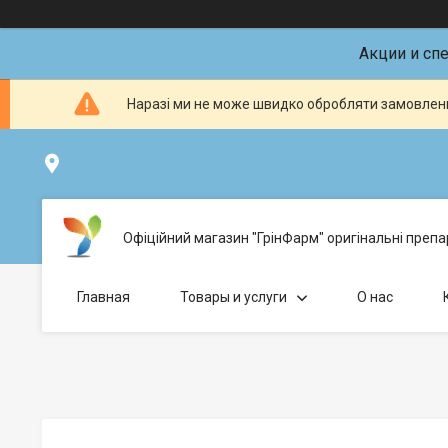
Акции и сп
Наразі ми не може швидко обробляти замовленн
ул.Николая Хвылевого (Склад №1), Кривой Рог - ул.Болгарс
Офіційний магазин "ГрінФарм" оригінальні препар
Главная
Товары и услуги
О нас