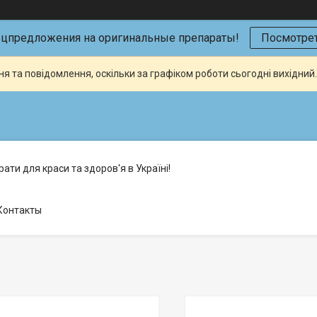
ецпредложения на оригинальные препараты!
Посмотрет
я та повідомлення, оскільки за графіком роботи сьогодні вихідни
кая (Склад №2), Київ, Україна
ати для краси та здоров'я в Україні!
Контакты