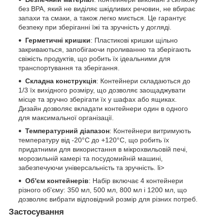
без BPA, який не виділяє шкідливих речовин, не вбирає
запахи та смаки, а також легко миється. Це гарантує
безпеку при зберіганні їжі та зручність у догляді.
Герметичні кришки
: Пластикові кришки щільно
закриваються, запобігаючи проливанню та зберігають
свіжість продуктів, що робить їх ідеальними для
транспортування та зберігання.
Складна конструкція
: Контейнери складаються до
1/3 їх вихідного розміру, що дозволяє заощаджувати
місце та зручно зберігати їх у шафах або ящиках.
Дизайн дозволяє вкладати контейнери один в одного
для максимальної організації.
Температурний діапазон
: Контейнери витримують
температуру від -20°C до +120°C, що робить їх
придатними для використання в мікрохвильовій печі,
морозильній камері та посудомийній машині,
забезпечуючи універсальність та зручність. li>
Об'єм контейнерів
: Набір включає 4 контейнери
різного об'єму: 350 мл, 500 мл, 800 мл і 1200 мл, що
дозволяє вибрати відповідний розмір для різних потреб.
Застосування