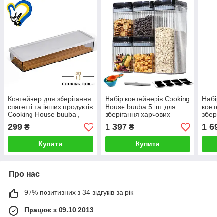
Контейнер для зберігання
Набір контейнерів Cooking
Набі
спагетті та інших продуктів
House buuba 5 шт для
конт
Cooking House buuba ,
зберігання харчових
збер
пластикови1 контейнер
продуктів, сипучих, рідин,
Cook
299
1 397
1 6
₴
₴
для круп з гнучкою
круп тощо.
шт п
кришкою
конт
Купити
Купити
кри
Про нас
97% позитивних з 34 відгуків за рік
Працює з 09.10.2013