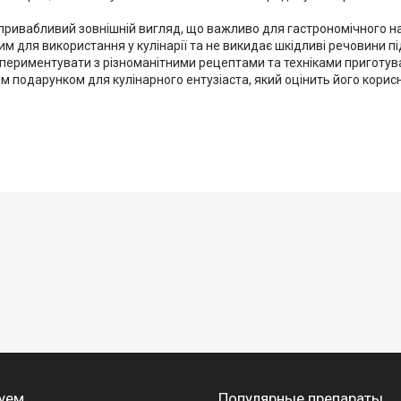
привабливий зовнішній вигляд, що важливо для гастрономічного 
ним для використання у кулінарії та не викидає шкідливі речовини пі
спериментувати з різноманітними рецептами та техніками приготув
 подарунком для кулінарного ентузіаста, який оцінить його корисн
уем
Популярные препараты