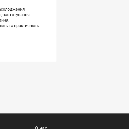
насолодження.
д час готування.
ання.
ість та практичність.
О нас