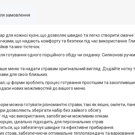
для замовлення
р для кожної кухні, що дозволяє швидко та легко створити смачні т
учками, що надають комфорту та безпеки під час використання. Г
ків та міні-тістечок.
я готування одного порційного обіду чи сніданку. Силіконові ручки
аше меню та надати стравам оригінальний вигляд. Додайте нотку 
рави для своїх близьких.
ал, ці форми зроблять процес готування простішим та захопливіши
додаси нових можливостей до вашого меню.
рм можна готувати різноманітні страви, такі як яєшні, омлети, панк
іри дозволяють зберігати набір без зайвого обсягу.
 під час використання, запобігаючи можливим опікам.
орцію, ідеально підходить для персональних страв.
титься, що забезпечує швидке та ефективне прибирання.
них страв, забезпечуючи оптимальне теплопередачу та варіювання