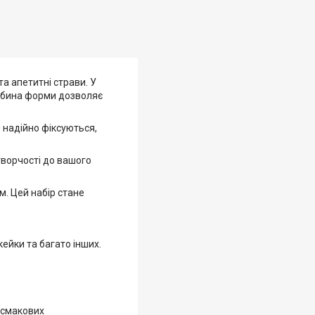
а апетитні страви. У
либина форми дозволяє
 надійно фіксуються,
творчості до вашого
м. Цей набір стане
ейки та багато інших.
 смакових