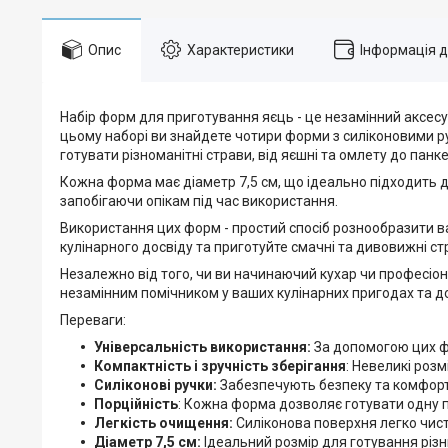
Опис
Характеристики
Інформація 
Набір форм для приготування яєць - це незамінний аксесуа
цьому наборі ви знайдете чотири форми з силіконовими р
готувати різноманітні страви, від яєшні та омлету до панкей
Кожна форма має діаметр 7,5 см, що ідеально підходить дл
запобігаючи опікам під час використання.
Використання цих форм - простий спосіб рознообразити в
кулінарного досвіду та приготуйте смачні та дивовижні ст
Незалежно від того, чи ви начинаючий кухар чи професіон
незамінним помічником у ваших кулінарних пригодах та 
Переваги:
Універсальність використання:
За допомогою цих фо
Компактність і зручність зберігання
: Невеликі розм
Силіконові ручки:
Забезпечують безпеку та комфорт
Порційність
: Кожна форма дозволяє готувати одну п
Легкість очищення:
Силіконова поверхня легко чис
Діаметр 7,5 см:
Ідеальний розмір для готування різ