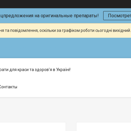
ецпредложения на оригинальные препараты!
Посмотрет
я та повідомлення, оскільки за графіком роботи сьогодні вихідни
кая (Склад №2), Київ, Україна
ати для краси та здоров'я в Україні!
Контакты