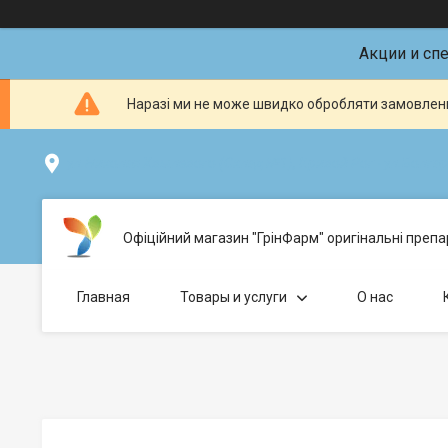
Акции и сп
Наразі ми не може швидко обробляти замовленн
ул.Николая Хвылевого (Склад №1), Кривой Рог - ул.Болгарс
Офіційний магазин "ГрінФарм" оригінальні препар
Главная
Товары и услуги
О нас