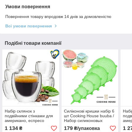
Умови повернення
Повернення товару впродовж 14 днів за домовленістю
Всі умови повернення
Подібні товари компанії
Набір склянок з
Силіконові кришки набір 6
Набі
подвійними стінками для
шт Cooking House buuba /
подв
американо, еспресо
Набор силиконовых
амер
150мл Cooking House
крышек 6шт Cooking
250м
1 134
179
1 2
₴
₴/упаковка
buuba 6шт, склянка з
House buuba
buub