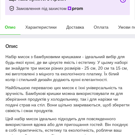
Замовлення під захистом
Опис
Характеристики
Доставка
Оплата
Умови п
Опис
Набір мисок з бамбуковими кришками - ідеальний вибір для
будь-якої кухні, де ви цінуєте якість і естетику. У цьому наборі
ви знайдете три миски різних розмірів - 25 см, 20 см та 15 см,
які виготовлені з міцного та екологічного платику. Їх білий
колір і стильний дизайн додають кухні елегантності.
Найбільшою перевагою цих мисок є їхні універсальність та
зручність. Бамбукові кришки можна використовувати як для
зберігання продуктів у холодильнику, так і для нарізки чи
подачі страв на стіл. Вони щільно закриваються, щоб зберегти
свіжість і смак продуктів.
Цей набір мисок ідеально підходить для повсякденного
використання вдома або для пригощання гостей. Він поєднує
в собі практичність, естетику та екологічність, роблячи ваш