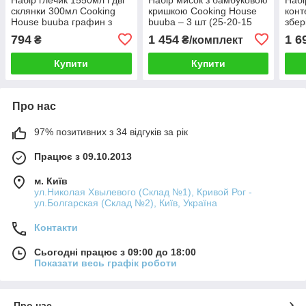
склянки 300мл Cooking
кришкою Cooking House
конт
House buuba графин з
buuba – 3 шт (25-20-15
збер
боросилікатного скла з
см) чорні
Cook
794
1 454
1 6
₴
₴/комплект
кришкою для лимонаду,
шт п
кувшин для чаю,
конт
Купити
Купити
кри
Про нас
97% позитивних з 34 відгуків за рік
Працює з 09.10.2013
м. Київ
ул.Николая Хвылевого (Склад №1), Кривой Рог -
ул.Болгарская (Склад №2), Київ, Україна
Контакти
Сьогодні працює з 09:00 до 18:00
Показати весь графік роботи
Про нас