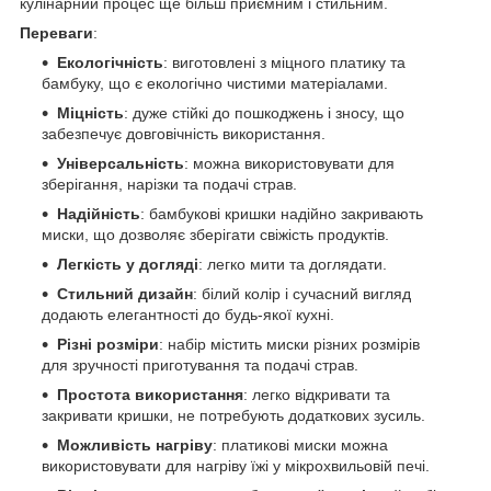
кулінарний процес ще більш приємним і стильним.
Переваги
:
Екологічність
: виготовлені з міцного платику та
бамбуку, що є екологічно чистими матеріалами.
Міцність
: дуже стійкі до пошкоджень і зносу, що
забезпечує довговічність використання.
Універсальність
: можна використовувати для
зберігання, нарізки та подачі страв.
Надійність
: бамбукові кришки надійно закривають
миски, що дозволяє зберігати свіжість продуктів.
Легкість у догляді
: легко мити та доглядати.
Стильний дизайн
: білий колір і сучасний вигляд
додають елегантності до будь-якої кухні.
Різні розміри
: набір містить миски різних розмірів
для зручності приготування та подачі страв.
Простота використання
: легко відкривати та
закривати кришки, не потребують додаткових зусиль.
Можливість нагріву
: платикові миски можна
використовувати для нагріву їжі у мікрохвильовій печі.