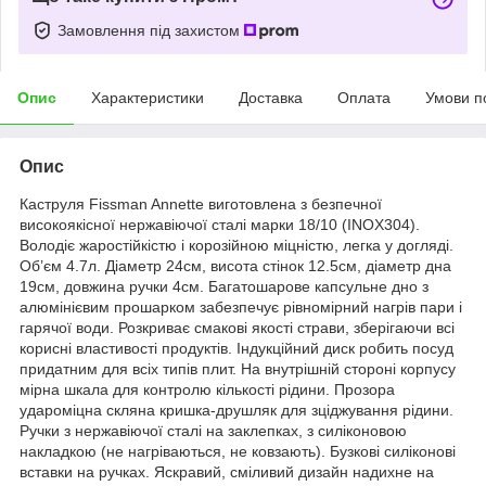
Замовлення під захистом
Опис
Характеристики
Доставка
Оплата
Умови п
Опис
Каструля Fissman Annette виготовлена з безпечної
високоякісної нержавіючої сталі марки 18/10 (INOX304).
Володіє жаростійкістю і корозійною міцністю, легка у догляді.
Об’єм 4.7л. Діаметр 24см, висота стінок 12.5см, діаметр дна
19см, довжина ручки 4см. Багатошарове капсульне дно з
алюмінієвим прошарком забезпечує рівномірний нагрів пари і
гарячої води. Розкриває смакові якості страви, зберігаючи всі
корисні властивості продуктів. Індукційний диск робить посуд
придатним для всіх типів плит. На внутрішній стороні корпусу
мірна шкала для контролю кількості рідини. Прозора
удароміцна скляна кришка-друшляк для зціджування рідини.
Ручки з нержавіючої сталі на заклепках, з силіконовою
накладкою (не нагріваються, не ковзають). Бузкові силіконові
вставки на ручках. Яскравий, сміливий дизайн надихне на