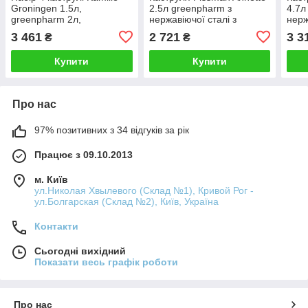
Groningen 1.5л,
2.5л greenpharm з
4.7л
greenpharm 2л,
нержавіючої сталі з
нерж
greenpharm 3л,
кришкою-друшляком
кри
3 461
2 721
3 3
₴
₴
greenpharm 5л
greenpharm з нержавіючої
Купити
Купити
сталі з 5-шаровим
Про нас
97% позитивних з 34 відгуків за рік
Працює з 09.10.2013
м. Київ
ул.Николая Хвылевого (Склад №1), Кривой Рог -
ул.Болгарская (Склад №2), Київ, Україна
Контакти
Сьогодні вихідний
Показати весь графік роботи
Про нас