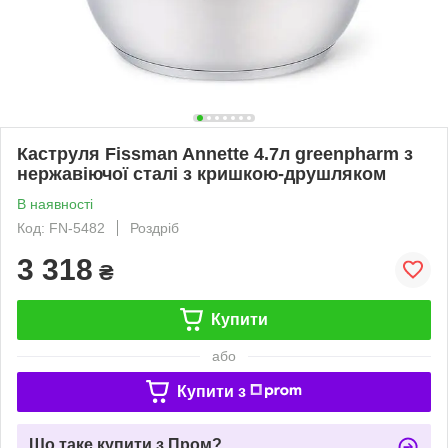
Каструля Fissman Annette 4.7л greenpharm з
нержавіючої сталі з кришкою-друшляком
В наявності
Код: FN-5482
Роздріб
3 318
₴
Купити
або
Купити з
Що таке купити з Пром?