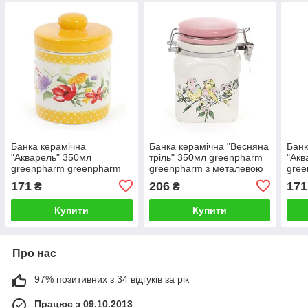
Банка керамічна
Банка керамічна "Весняна
Банк
"Акварель" 350мл
тріль" 350мл greenpharm
"Акв
greenpharm greenpharm
greenpharm з металевою
gree
greenpharm з керамічною
защіпкою (кліпсою)
кера
171
206
171
₴
₴
кришкою, жовта
чер
Купити
Купити
Про нас
97% позитивних з 34 відгуків за рік
Працює з 09.10.2013