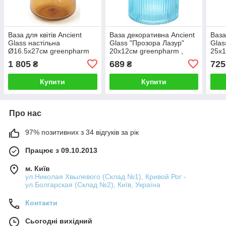
Ваза для квітів Ancient
Ваза декоративна Ancient
Ваза
Glass настільна
Glass "Прозора Лазур"
Glas
Ø16.5х27см greenpharm
20х12см greenpharm ,
25х1
бурштинове скло
яскраво-блакитне скло
яскр
1 805
689
725
₴
₴
Купити
Купити
Про нас
97% позитивних з 34 відгуків за рік
Працює з 09.10.2013
м. Київ
ул.Николая Хвылевого (Склад №1), Кривой Рог -
ул.Болгарская (Склад №2), Київ, Україна
Контакти
Сьогодні вихідний