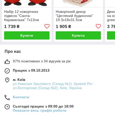
Набір 12 новорічних
Новорічний декор
Деко
підвісок "Санта-
"Цегляний будиночок"
на к
Карамелька" 7х13см
19.3х18х31.5см
gree
greenpharm , з глітером
greenpharm з LED
1 739
1 905
3 7
₴
₴
підсвіткою, кераміка
Купити
Купити
Про нас
97% позитивних з 34 відгуків за рік
Працює з 09.10.2013
м. Київ
ул.Николая Хвылевого (Склад №1), Кривой Рог -
ул.Болгарская (Склад №2), Київ, Україна
Контакти
Сьогодні працює з 09:00 до 18:00
Показати весь графік роботи