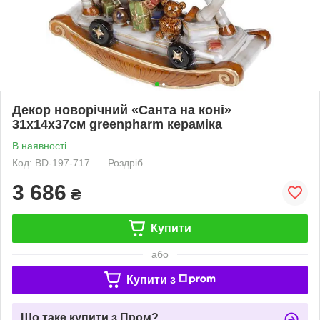
Декор новорічний «Санта на коні»
31х14х37см greenpharm кераміка
В наявності
Код: BD-197-717
Роздріб
3 686
₴
Купити
або
Купити з
Що таке купити з Пром?