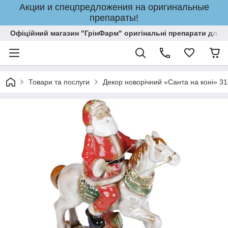
Акции и спецпредложения на оригинальные
препараты!
Офіційний магазин "ГрінФарм" оригінальні препарати для кр
Товари та послуги
Декор новорічний «Санта на коні» 3