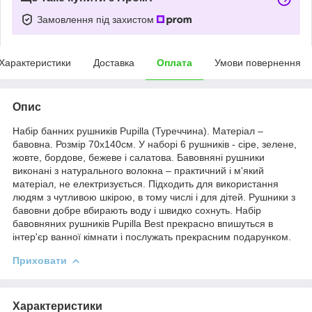
Замовлення під захистом
Характеристики
Доставка
Оплата
Умови повернення
Опис
Набір банних рушників Pupilla (Туреччина). Матеріал –
бавовна. Розмір 70х140см. У наборі 6 рушників - сіре, зелене,
жовте, бордове, бежеве і салатова. Бавовняні рушники
виконані з натурального волокна – практичний і м'який
матеріал, не електризується. Підходить для використання
людям з чутливою шкірою, в тому числі і для дітей. Рушники з
бавовни добре вбирають воду і швидко сохнуть. Набір
бавовняних рушників Pupilla Best прекрасно впишуться в
інтер'єр ванної кімнати і послужать прекрасним подарунком.
Приховати
Характеристики