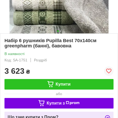
Набір 6 рушників Pupilla Best 70х140см
greenpharm (банні), бавовна
В наявності
Код: SA-1751
Роздріб
3 623
₴
Купити
або
Купити з
Що таке купити з Пром?