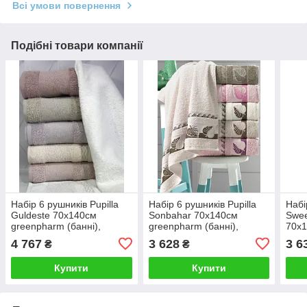
Всі умови повернення
Подібні товари компанії
Набір 6 рушників Pupilla
Набір 6 рушників Pupilla
Набі
Guldeste 70х140см
Sonbahar 70х140см
Swee
greenpharm (банні),
greenpharm (банні),
70х1
бамбук
бавовна
(бан
4 767
3 628
3 6
₴
₴
Купити
Купити