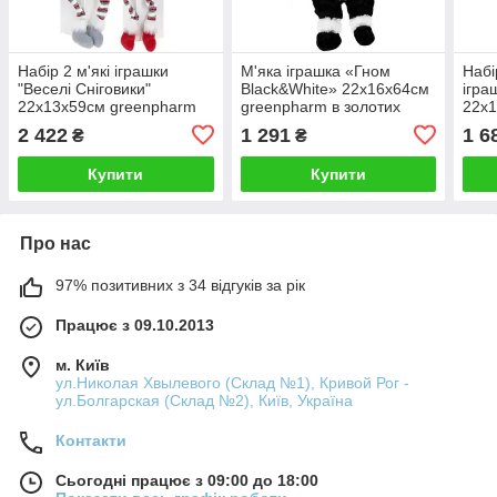
Набір 2 м'які іграшки
М'яка іграшка «Гном
Набі
"Веселі Сніговики"
Black&White» 22х16х64см
ігра
22х13х59см greenpharm
greenpharm в золотих
22х1
пайєтках, сидячий
2 422
1 291
1 6
₴
₴
Купити
Купити
Про нас
97% позитивних з 34 відгуків за рік
Працює з 09.10.2013
м. Київ
ул.Николая Хвылевого (Склад №1), Кривой Рог -
ул.Болгарская (Склад №2), Київ, Україна
Контакти
Сьогодні працює з 09:00 до 18:00