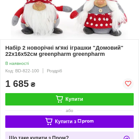
Набір 2 новорічні м'які іграшки "Домовий"
22х16х52см greenpharm greenpharm
В наявності
Код: BD-822-100
Роздріб
1 685
₴
Купити
або
Купити з
Що таке купити з Пром?