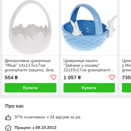
Декоративна цукерниця
Цукерниця-кашпо
Цуке
"Яйце" 14х13.5х17см
"Зайчики у кошику"
у Мо
greenpharm (кашпо), біла
22х19х17см greenpharm ,
gree
кераміка, блакитний з
554
1 057
735
₴
₴
білим
Купити
Купити
Про нас
97% позитивних з 34 відгуків за рік
Працює з 09.10.2013