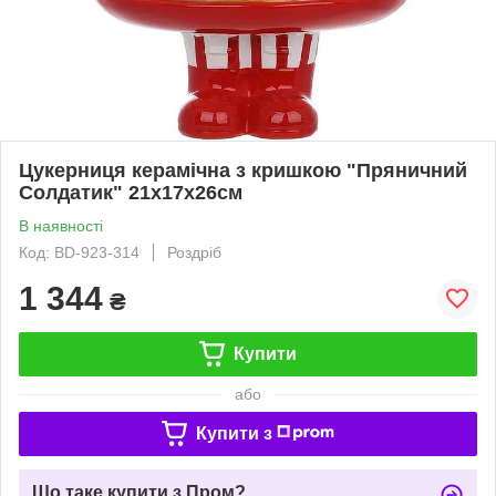
Цукерниця керамічна з кришкою "Пряничний
Солдатик" 21х17х26см
В наявності
Код: BD-923-314
Роздріб
1 344
₴
Купити
або
Купити з
Що таке купити з Пром?