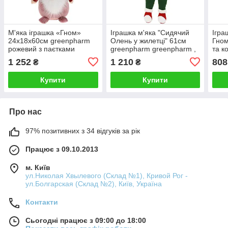
М'яка іграшка «Гном»
Іграшка м'яка "Сидячий
Ігра
24х18х60см greenpharm
Олень у жилетці" 61см
Гном
рожевий з паєтками
greenpharm greenpharm ,
та к
червоний із зеленим
gree
1 252
1 210
808
₴
₴
Купити
Купити
Про нас
97% позитивних з 34 відгуків за рік
Працює з 09.10.2013
м. Київ
ул.Николая Хвылевого (Склад №1), Кривой Рог -
ул.Болгарская (Склад №2), Київ, Україна
Контакти
Сьогодні працює з 09:00 до 18:00