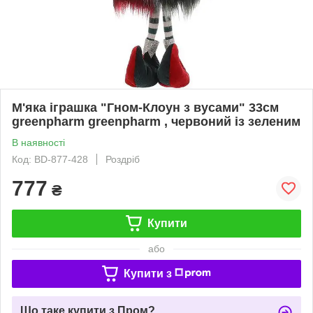
М'яка іграшка "Гном-Клоун з вусами" 33см
greenpharm greenpharm , червоний із зеленим
В наявності
Код: BD-877-428
Роздріб
777
₴
Купити
або
Купити з
Що таке купити з Пром?