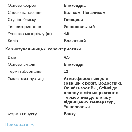
Основа фарби
Епоксидна
Спосіб нанесення
Валіком, Пензликом
Ступінь блиску
Глянцева
Тип використання
Універсальний
Фасовка матеріалу (кг)
4.5
Колір
Блакитний
Користувальницькі характеристики
Вага
4.5
Основа эмали
Епоксидні
Термін зберігання
12
Умови експлуатації
Атмосферостійкі для
зовнішніх робіт, Водостійкі,
Оліябензостійкі, Стійкі до
впливу хімічних реагентів,
Термостійкі до впливу
підвищених температур,
Універсальні
Форма випуску
Банку
Приховати