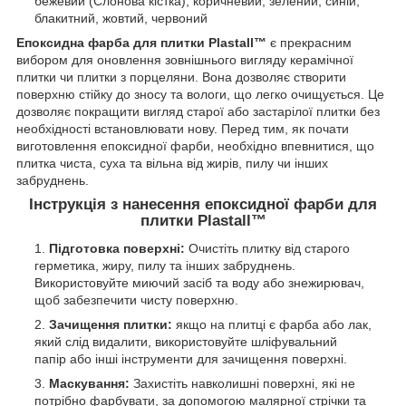
бежевий (Слонова кістка), коричневий, зелений, синій,
блакитний, жовтий, червоний
Епоксидна фарба для плитки Plastall™
є прекрасним
вибором для оновлення зовнішнього вигляду керамічної
плитки чи плитки з порцеляни. Вона дозволяє створити
поверхню стійку до зносу та вологи, що легко очищується. Це
дозволяє покращити вигляд старої або застарілої плитки без
необхідності встановлювати нову. Перед тим, як почати
виготовлення епоксидної фарби, необхідно впевнитися, що
плитка чиста, суха та вільна від жирів, пилу чи інших
забруднень.
Інструкція з нанесення епоксидної фарби для
плитки Plastall™
Підготовка поверхні:
Очистіть плитку від старого
герметика, жиру, пилу та інших забруднень.
Використовуйте миючий засіб та воду або знежирювач,
щоб забезпечити чисту поверхню.
Зачищення плитки:
якщо на плитці є фарба або лак,
який слід видалити, використовуйте шліфувальний
папір або інші інструменти для зачищення поверхні.
Маскування:
Захистіть навколишні поверхні, які не
потрібно фарбувати, за допомогою малярної стрічки та