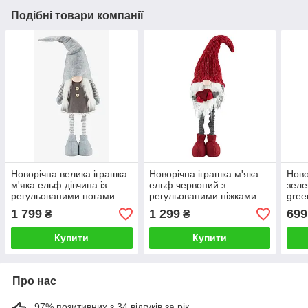
Подібні товари компанії
Новорічна велика іграшка
Новорічна іграшка м'яка
Ново
м'яка ельф дівчина із
ельф червоний з
зеле
регульованими ногами
регульованими ніжками
gre
(106 см) greenpharm
червоний (95 см)
1 799
1 299
699
₴
₴
greenpharm
Купити
Купити
Про нас
97% позитивних з 34 відгуків за рік