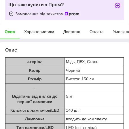
Що таке купити з Пром?
Замовлення під захистом
Опис
Характеристики
Доставка
Оплата
Умови п
Опис
атеріал
Мідь, ПВХ, Сталь
Колір
Чорний
Розмір
Висота: 150 см
-
Відстань від вилки до
5 м
першої лампочки
Кількість лампочок/LED
140 шт.
Лампочка
входить до комплекту
Тип лампочки/LED
LED (світлодіод)