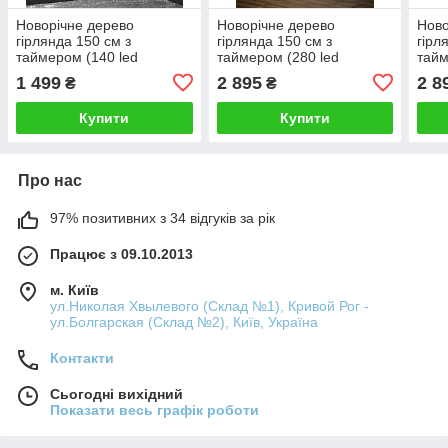
Новорічне дерево
Новорічне дерево
Ново
гірлянда 150 см з
гірлянда 150 см з
гірл
таймером (140 led
таймером (280 led
тайм
лампочок) для вулиці,
лампочок) для вулиці,
ламп
1 499
2 895
2 8
₴
₴
greenpharm
greenpharm
gre
Купити
Купити
Про нас
97% позитивних з 34 відгуків за рік
Працює з 09.10.2013
м. Київ
ул.Николая Хвылевого (Склад №1), Кривой Рог -
ул.Болгарская (Склад №2), Київ, Україна
Контакти
Сьогодні вихідний
Показати весь графік роботи