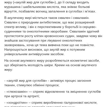
жиру («акулій жир для суглобів»), до її складу входить
мурашина і шабельникова кислота, яка знімає больові
відчуття, позбавляє вогнищ запалення в суглобах і м'язах.
В акулячому жирі міститься також сквален і скваламін.
Сквален є природним антибіотиком, що має розширений
спектр впливу, і він є перспективним у боротьбі із серцево-
судинними та онкологічними хворобами. Скваламін здатний
протистояти росту клітин кровоносних судин, завдяки чому він
знайшов застосування при лікуванні онкологічних
захворювань, хоча ця тема вивчена поки що не повністю.
Напрошується висновок, що акулій жир є потужним
універсальним антивірусним засобом.
На основі акулевого жиру розробляються косметичні засоби,
що зберігають молодість шкіри. Креми на основі акулячого
жиру:
- «акулій жир для суглобів» - активізує процес загоєння
тканин, стимулює обмінні процеси;
- «глюкозамін» ― сприяє відновленню та зміцненню суглобів
при артрозі та артриті;
- «хондроїтин» – сприяє виробленню гіалуронової кислоти,
яка відповідає за здоров'я хрящової тканини;