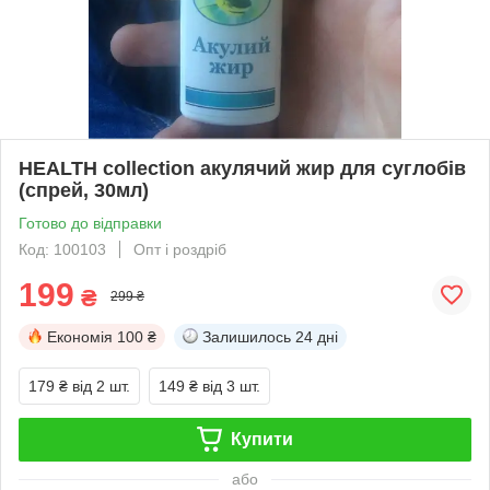
HEALTH collection акулячий жир для суглобів
(спрей, 30мл)
Готово до відправки
Код: 100103
Опт і роздріб
199
₴
299 ₴
Економія
100 ₴
Залишилось
24 дні
179 ₴
від 2 шт.
149 ₴
від 3 шт.
Купити
або