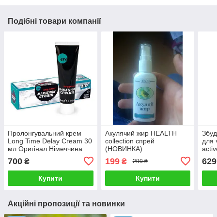
Подібні товари компанії
Пролонгувальний крем
Акулячий жир HEALTH
Збуд
Long Time Delay Cream 30
collection спрей
для 
мл Оригінал Німеччина
(НОВИНКА)
acti
Німе
700
199
629
₴
₴
299 ₴
Купити
Купити
Акційні пропозиції та новинки