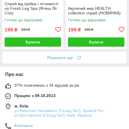
Спрей від грибка і пітливості
ніг Fresh Leg Spa (Флеш Ліг
Акулячий жир HEALTH
Спа)
collection спрей (НОВИНКА)
Готово до відправки
Готово до відправки
199
199
₴
₴
299 ₴
299 ₴
Купити
Купити
Показати ще
Про нас
97% позитивних з 34 відгуків за рік
Працює з 09.10.2013
м. Київ
ул.Николая Хвылевого (Склад №1), Кривой Рог -
ул.Болгарская (Склад №2), Київ, Україна
Контакти