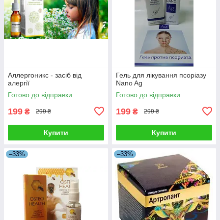
Аллергоникс - засіб від
Гель для лікування псоріазу
алергії
Nano Ag
Готово до відправки
Готово до відправки
199
199
₴
₴
299 ₴
299 ₴
Купити
Купити
–33%
–33%