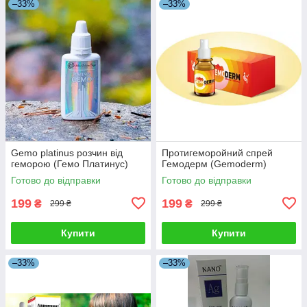
–33%
–33%
Gemo platinus розчин від
Протигеморойний спрей
геморою (Гемо Платинус)
Гемодерм (Gemoderm)
Готово до відправки
Готово до відправки
199
199
₴
₴
299 ₴
299 ₴
Купити
Купити
–33%
–33%