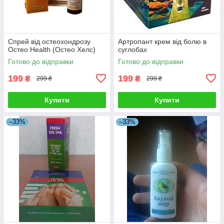
Спрей від остеохондрозу
Артропант крем від болю в
Остео Health (Остео Хелс)
суглобах
Готово до відправки
Готово до відправки
199
199
₴
₴
299 ₴
299 ₴
Купити
Купити
–33%
–33%