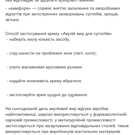
- «камфора» ― сприяє зняттю запалення та хворобливих
відчуттів при загостреннях захворювань суглобів, хрящів,
зв'язок.
Спосіб застосування крему «Акулій жир для суглобів»
- наберіть малу кількість засобу;
- слід нанести на проблемні зони (лікті, ноги);
- утріть масажними круговими рухами;
- надайте можливість крему вбратися;
- застосовуйте крем щодня до одужання.
На сьогоднішній день акулієвий жир відгуки заробив
найпозитивніші, широко використовується у фармакологічній,
харчовій промисловості, у металургійній промисловості
застосовується при загартуванні відповідальних сталей, також
використовується при виробництві мастильних матеріалів.