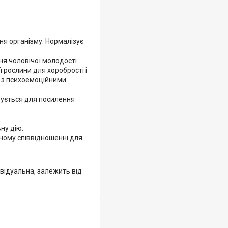
я організму. Нормалізує
я чоловічої молодості.
 рослини для хоробрості і
 з психоемоційними
овується для посилення
ну дію.
ьному співвідношенні для
ивідуальна, залежить від