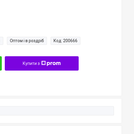
и
Оптом і в роздріб
Код:
200666
Купити з