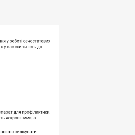
ння у роботі сечостатевих
є у вас схильність до
репарат для профілактики.
уть яскравішими, а
овністю вилікувати