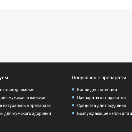
уем
Популярные препараты
спецпредложения
Капли для потенции
рия мужская и женская
Препараты от паразитов
е натуральные препараты
Средства для похудения
ы для мужского здоровья
Возбуждающие капли для 