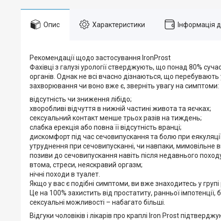
Опис
Характеристики
Інформація 
Рекомендації щодо застосування IronProst
Фахівці з галузі урології стверджують, що понад 80% суча
органів. Однак не всі вчасно дізнаються, що перебувають 
захворювання чи воно вже є, зверніть увагу на симптоми:
відсутність чи зниження лібідо;
хворобливі відчуття в нижній частині живота та яєчках;
сексуальний контакт менше трьох разів на тиждень;
слабка ерекція або повна її відсутність вранці;
дискомфорт під час сечовипускання та болю при еякуляції
утруднення при сечовипусканні, чи навпаки, мимовільне в
позиви до сечовипускання навіть після недавнього походу
втома, стреси, неяскравий оргазм;
нічні походи в туалет.
Якщо у вас є подібні симптоми, ви вже знаходитесь у груп
Це на 100% захистить від простатиту, ранньої імпотенції, 
сексуальні можливості – набагато більші.
Відгуки чоловіків і лікарів про краплі Iron Prost підтвер