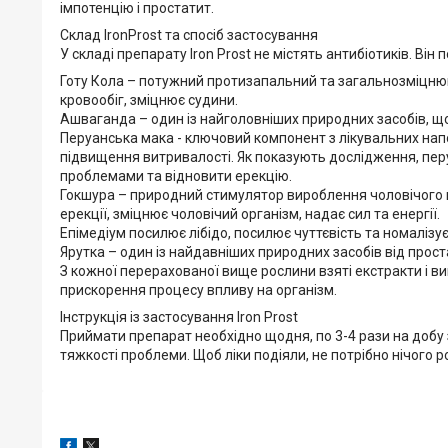
імпотенцію і простатит.
Склад IronProst та спосіб застосування
У складі препарату Iron Prost не містять антибіотиків. Ві
Готу Кола – потужний протизапальний та загальнозміцню
кровообіг, зміцнює судини.
Ашваганда – один із найголовніших природних засобів, щ
Перуанська мака - ключовий компонент з лікувальних напої
підвищення витривалості. Як показують дослідження, пе
проблемами та відновити ерекцію.
Гокшура – ​​природний стимулятор вироблення чоловічого 
ерекції, зміцнює чоловічий організм, надає сил та енергії.
Епімедіум посилює лібідо, посилює чуттєвість та номалізує
Ярутка – один із найдавніших природних засобів від прост
З кожної перерахованої вище рослини взяті екстракти і в
прискорення процесу впливу на організм.
Інструкція із застосування Iron Prost
Приймати препарат необхідно щодня, по 3-4 рази на добу за
тяжкості проблеми. Щоб ліки подіяли, не потрібно нічого р