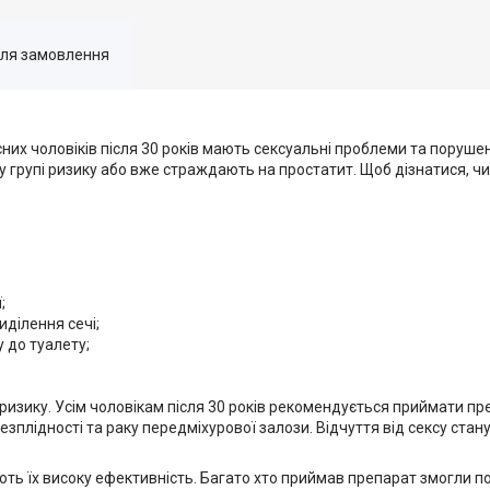
для замовлення
сних чоловіків після 30 років мають сексуальні проблеми та поруше
у групі ризику або вже страждають на простатит. Щоб дізнатися, чи 
;
иділення сечі;
 до туалету;
і ризику. Усім чоловікам після 30 років рекомендується приймати п
безплідності та раку передміхурової залози. Відчуття від сексу стан
джують їх високу ефективність. Багато хто приймав препарат змогли п