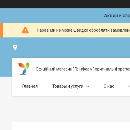
Акции и сп
Наразі ми не може швидко обробляти замовленн
ул.Николая Хвылевого (Склад №1), Кривой Рог - ул.Болгарс
Офіційний магазин "ГрінФарм" оригінальні препар
Главная
Товары и услуги
О нас