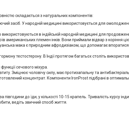
н повністю складається з натуральних компонентів:
ючий засіб. У народній медицині використовується для омолодженн
о використовуються в індійській народній медицині для продовженн
в американських племен інків. Вони приймали відвар з коріння цієї
руанська мака є природним афродизіаком, що допомагає впоратися
гормону тестостерону. В Індії протягом багатьох століть використ
 функції сечового міхура.
атиту. Зміцнює чоловічу силу, має протизапальну та антибактеріаль
иготовлений концентрат. Компоненти IronProst підібрані в оптимал
 півгодини до їди, у кількості 10-15 крапель. Тривалість курсу інд
обити, ведіть звичний спосіб життя.