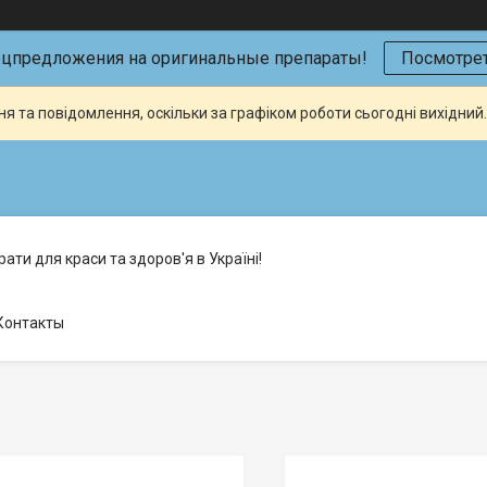
ецпредложения на оригинальные препараты!
Посмотрет
я та повідомлення, оскільки за графіком роботи сьогодні вихідни
кая (Склад №2), Київ, Україна
ати для краси та здоров'я в Україні!
Контакты