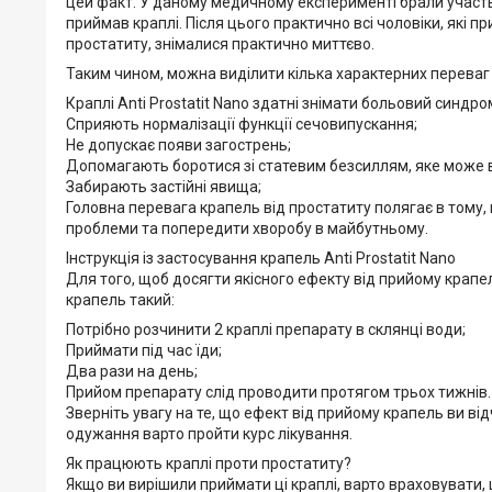
цей факт. У даному медичному експерименті брали участь 
приймав краплі. Після цього практично всі чоловіки, які пр
простатиту, знімалися практично миттєво.
Таким чином, можна виділити кілька характерних переваг
Краплі Anti Prostatit Nano здатні знімати больовий синдром
Сприяють нормалізації функції сечовипускання;
Не допускає появи загострень;
Допомагають боротися зі статевим безсиллям, яке може 
Забирають застійні явища;
Головна перевага крапель від простатиту полягає в тому,
проблеми та попередити хворобу в майбутньому.
Інструкція із застосування крапель Anti Prostatit Nano
Для того, щоб досягти якісного ефекту від прийому крап
крапель такий:
Потрібно розчинити 2 краплі препарату в склянці води;
Приймати під час їди;
Два рази на день;
Прийом препарату слід проводити протягом трьох тижнів.
Зверніть увагу на те, що ефект від прийому крапель ви ві
одужання варто пройти курс лікування.
Як працюють краплі проти простатиту?
Якщо ви вирішили приймати ці краплі, варто враховувати, 