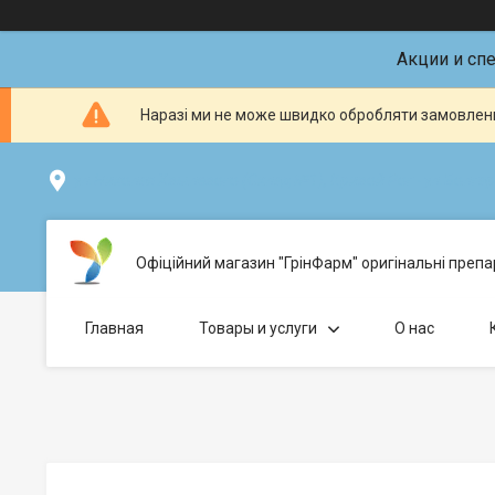
Акции и сп
Наразі ми не може швидко обробляти замовленн
ул.Николая Хвылевого (Склад №1), Кривой Рог - ул.Болгарс
Офіційний магазин "ГрінФарм" оригінальні препар
Главная
Товары и услуги
О нас