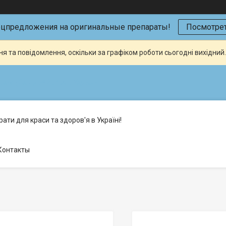
ецпредложения на оригинальные препараты!
Посмотрет
я та повідомлення, оскільки за графіком роботи сьогодні вихідни
кая (Склад №2), Київ, Україна
ати для краси та здоров'я в Україні!
Контакты