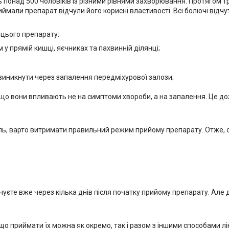
понад 500 чоловіків із різними рівнями захворювання. Протягом тр
иймали препарат відчули його корисні властивості. Всі болючі відчут
 цього препарату:
 у прямій кишці, яєчниках та пахвинній ділянці;
виникнути через запалення передміхурової залози;
 що вони впливають не на симптоми хвороби, а на запалення. Це д
ель, варто витримати правильний режим прийому препарату. Отже, 
дчуєте вже через кілька днів після початку прийому препарату. Але
що приймати їх можна як окремо, так і разом з іншими способами лі