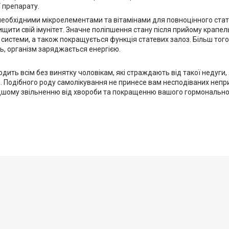
 препарату.
необхідними мікроелементами та вітамінами для повноцінного стате
щити свій імунітет. Значне поліпшення стану після прийому крапель
 системи, а також покращується функція статевих залоз. Більш тог
ть, організм заряджається енергією.
одить всім без винятку чоловікам, які страждають від такої недуги,
я. Подібного роду самолікування не принесе вам несподіваних непр
идшому звільненню від хвороби та покращенню вашого гормонально