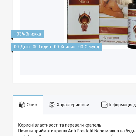
–33%
0
0
Днів
0
0
Годин
0
0
Хвилин
0
0
Секунд
Опис
Характеристики
Інформація 
Корисні властивості та переваги крапель
Почати приймати краплі Anti Prostatit Nano можна на будь