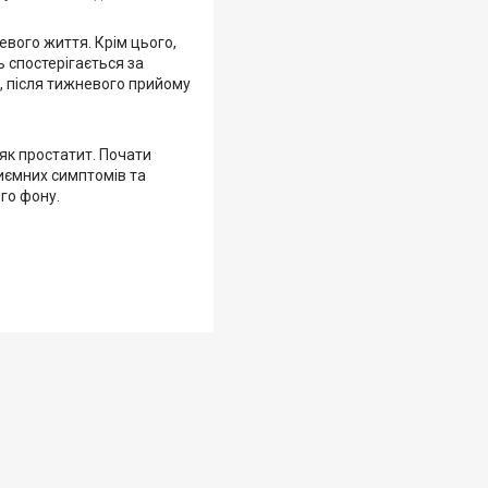
вого життя. Крім цього,
 спостерігається за
о, після тижневого прийому
 як простатит. Почати
иємних симптомів та
го фону.