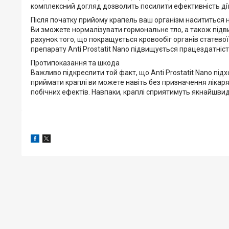
комплексний догляд дозволить посилити ефективність дії
Після початку прийому крапель ваш організм насититься 
Ви зможете нормалізувати гормональне тло, а також підви
рахунок того, що покращується кровообіг органів статевої
препарату Anti Prostatit Nano підвищується працездатніс
Протипоказання та шкода
Важливо підкреслити той факт, що Anti Prostatit Nano підх
приймати краплі ви можете навіть без призначення лікар
побічних ефектів. Навпаки, краплі сприятимуть якнайшв