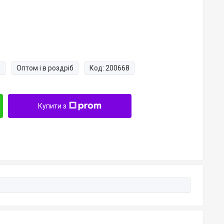
и
Оптом і в роздріб
Код:
200668
Купити з