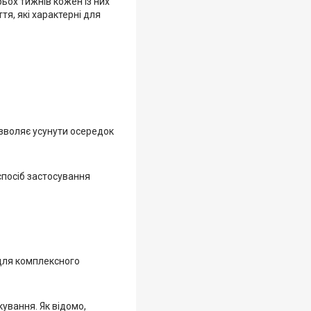
ьох тижнів кожен із них
тя, які характерні для
озволяє усунути осередок
спосіб застосування
 для комплексного
кування. Як відомо,