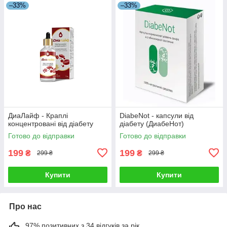
–33%
–33%
ДиаЛайф - Краплі
DiabeNot - капсули від
концентровані від діабету
діабету (ДиабеНот)
Готово до відправки
Готово до відправки
199
199
₴
₴
299 ₴
299 ₴
Купити
Купити
Про нас
97% позитивних з 34 відгуків за рік