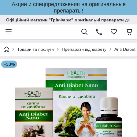
Акции и спецпредложения на оригинальные
препараты!
Офіційний магазин "ГрінФарм" оригінальні препарати для кр
Товари та послуги
Препарати від діабету
Anti Diabet
–33%