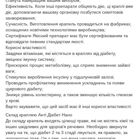
стануть найкращим вашим вибором;
Ефективність. Коли інші препарати обіцяють дію, ці краплі вже
діє, допомагаючи вашому організму позбутися симптомів
захворювання;
Сучасність. Виготовлення крапель провадиться на фабриках,
оснащених новітніми технологіями виробництва;
Сертифікати Якісний препарат має бути сертифікованим та
відповідати певним стандартам якості.
Корисні властивості:
Завдяки вітамінам, які містяться в краплях від діабету,
зміцнює імунну систему;
Прискорює процес метаболізму, що сприяє зниженню зайвої
ваги;
Стимулює вироблення інсуліну у підшлунковій залозі;
Проводить профілактику виникнення ускладнень та появи
цукрового діабету;
Знижує рівень холестерину, а також зменшує кількість глюкози
у крові.
Варто зауважити, що цей засіб має й інші корисні властивості.
Склад краплею Анті Діабет Нано
До складу крапель входять цілющі трави, які не містять хімії та
інших шкідливих для здоров'я речовин. Необхідно звернути
увагу на те, що діабет 2 та 3 стадії лікується, як правило, за
допомогою трав. Це з тим, що вони шкодять здоров'ю