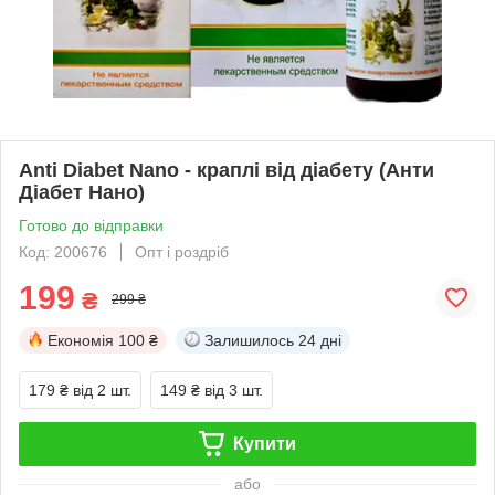
Anti Diabet Nano - краплі від діабету (Анти
Діабет Нано)
Готово до відправки
Код: 200676
Опт і роздріб
199
₴
299 ₴
Економія
100 ₴
Залишилось
24 дні
179 ₴
від 2 шт.
149 ₴
від 3 шт.
Купити
або