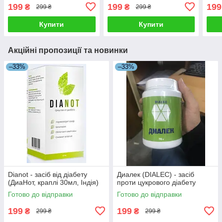
199
199
199
₴
₴
299 ₴
299 ₴
Купити
Купити
Акційні пропозиції та новинки
–33%
–33%
Dianot - засіб від діабету
Диалек (DIALEC) - засіб
(ДиаНот, краплі 30мл, Індія)
проти цукрового діабету
Готово до відправки
Готово до відправки
199
199
₴
₴
299 ₴
299 ₴