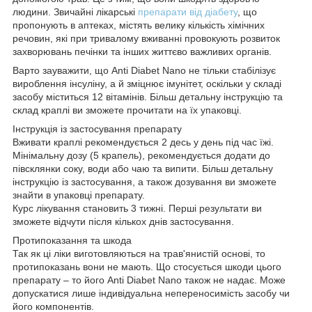
людини. Звичайні лікарські
препарати від діабету
, що
пропонують в аптеках, містять велику кількість хімічних
речовин, які при тривалому вживанні провокують розвиток
захворювань печінки та інших життєво важливих органів.
Варто зауважити, що Anti Diabet Nano не тільки стабілізує
вироблення інсуліну, а й зміцнює імунітет, оскільки у складі
засобу міститься 12 вітамінів. Більш детальну інструкцію та
склад краплі ви зможете прочитати на їх упаковці.
Інструкція із застосування препарату
Вживати краплі рекомендується 2 десь у день під час їжі.
Мінімальну дозу (5 крапель), рекомендується додати до
півсклянки соку, води або чаю та випити. Більш детальну
інструкцію із застосування, а також дозування ви зможете
знайти в упаковці препарату.
Курс лікування становить 3 тижні. Перші результати ви
зможете відчути після кількох днів застосування.
Протипоказання та шкода
Так як ці ліки виготовляються на трав'янистій основі, то
протипоказань вони не мають. Що стосується шкоди цього
препарату – то його Anti Diabet Nano також не надає. Може
допускатися лише індивідуальна непереносимість засобу чи
його компонентів.