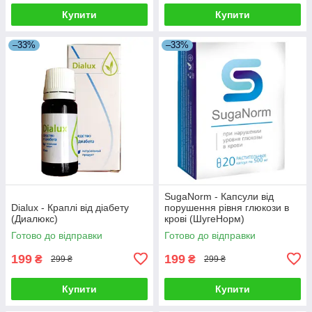
Купити
Купити
–33%
–33%
SugaNorm - Капсули від
Dialux - Краплі від діабету
порушення рівня глюкози в
(Диалюкс)
крові (ШугеНорм)
Готово до відправки
Готово до відправки
199
199
₴
₴
299 ₴
299 ₴
Купити
Купити