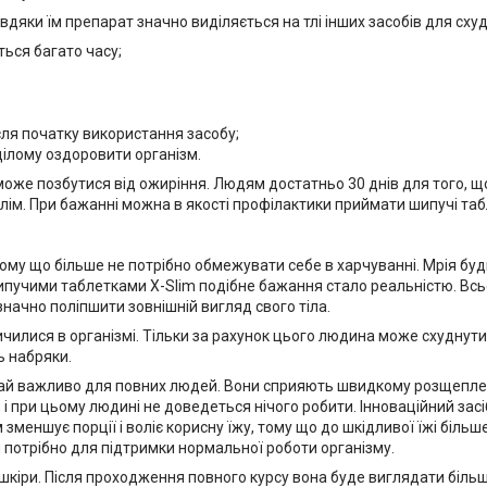
дяки їм препарат значно виділяється на тлі інших засобів для сху
ться багато часу;
ля початку використання засобу;
 цілому оздоровити організм.
же позбутися від ожиріння. Людям достатньо 30 днів для того, щ
-Слім. При бажанні можна в якості профілактики приймати шипучі таб
ому що більше не потрібно обмежувати себе в харчуванні. Мрія бу
 шипучими таблетками X-Slim подібне бажання стало реальністю. Вс
значно поліпшити зовнішній вигляд свого тіла.
чилися в організмі. Тільки за рахунок цього людина може схуднути н
ь набряки.
вкрай важливо для повних людей. Вони сприяють швидкому розщепл
, і при цьому людині не доведеться нічого робити. Інноваційний зас
 зменшує порції і воліє корисну їжу, тому що до шкідливої їжі більш
ки потрібно для підтримки нормальної роботи організму.
 шкіри. Після проходження повного курсу вона буде виглядати біль