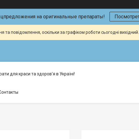
ецпредложения на оригинальные препараты!
Посмотрет
я та повідомлення, оскільки за графіком роботи сьогодні вихідни
кая (Склад №2), Київ, Україна
ати для краси та здоров'я в Україні!
Контакты