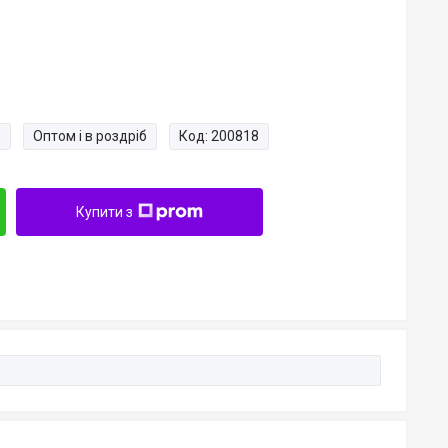
и
Оптом і в роздріб
Код:
200818
Купити з