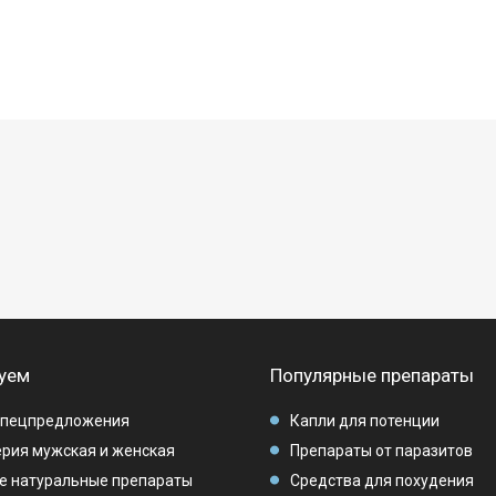
уем
Популярные препараты
спецпредложения
Капли для потенции
рия мужская и женская
Препараты от паразитов
е натуральные препараты
Средства для похудения