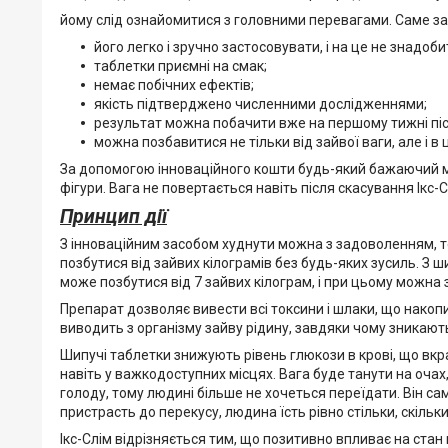
йому слід ознайомитися з головними перевагами. Саме зав
його легко і зручно застосовувати, і на це не знадоби
таблетки приємні на смак;
немає побічних ефектів;
якість підтверджено численними дослідженнями;
результат можна побачити вже на першому тижні піс
можна позбавитися не тільки від зайвої ваги, але і в
За допомогою інноваційного кошти будь-який бажаючий мо
фігури. Вага не повертається навіть після скасування Ікс
Принцип дії
З інноваційним засобом худнути можна з задоволенням, т
позбутися від зайвих кілограмів без будь-яких зусиль. З
може позбутися від 7 зайвих кілограм, і при цьому можна 
Препарат дозволяє вивести всі токсини і шлаки, що накопи
виводить з організму зайву рідину, завдяки чому зникают
Шипучі таблетки знижують рівень глюкози в крові, що 
навіть у важкодоступних місцях. Вага буде танути на очах
голоду, тому людині більше не хочеться переїдати. Він сам
пристрасть до перекусу, людина їсть рівно стільки, скіль
Ікс-Слім відрізняється тим, що позитивно впливає на стан