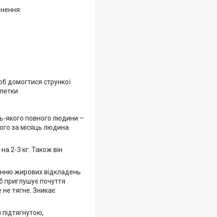
днення:
об домогтися стрункої
летки.
дь-якого повного людини –
ього за місяць людина
а 2-3 кг. Також він
енню жирових відкладень
іб приглушує почуття
е не тягне. Зникає
ш підтягнутою,