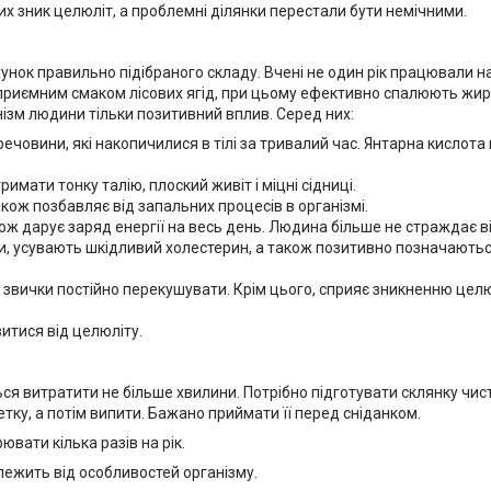
их зник целюліт, а проблемні ділянки перестали бути немічними.
хунок правильно підібраного складу. Вчені не один рік працювали н
приємним смаком лісових ягід, при цьому ефективно спалюють жири
нізм людини тільки позитивний вплив. Серед них:
ечовини, які накопичилися в тілі за тривалий час. Янтарна кислот
имати тонку талію, плоский живіт і міцні сідниці.
кож позбавляє від запальних процесів в організмі.
ож дарує заряд енергії на весь день. Людина більше не страждає в
ми, усувають шкідливий холестерин, а також позитивно позначають
д звички постійно перекушувати. Крім цього, сприяє зникненню целю
итися від целюліту.
ься витратити не більше хвилини. Потрібно підготувати склянку чи
етку, а потім випити. Бажано приймати її перед сніданком.
ювати кілька разів на рік.
лежить від особливостей організму.