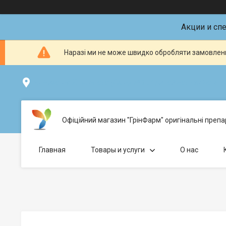
Акции и сп
Наразі ми не може швидко обробляти замовленн
ул.Николая Хвылевого (Склад №1), Кривой Рог - ул.Болгарс
Офіційний магазин "ГрінФарм" оригінальні препар
Главная
Товары и услуги
О нас