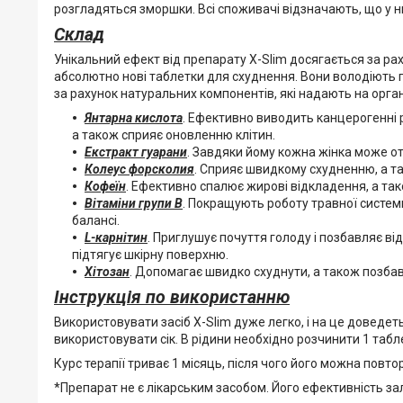
розгладяться зморшки. Всі споживачі відзначають, що у н
Склад
Унікальний ефект від препарату X-Slim досягається за ра
абсолютно нові таблетки для схуднення. Вони володіють 
за рахунок натуральних компонентів, які надають на орга
Янтарна кислота
. Ефективно виводить канцерогенні р
а також сприяє оновленню клітин.
Екстракт гуарани
. Завдяки йому кожна жінка може отр
Колеус форсколия
. Сприяє швидкому схудненню, а та
Кофеїн
. Ефективно спалює жирові відкладення, а так
Вітаміни групи B
. Покращують роботу травної систе
балансі.
L-карнітин
. Приглушує почуття голоду і позбавляє ві
підтягує шкірну поверхню.
Хітозан
. Допомагає швидко схуднути, а також позбав
Інструкція по використанню
Використовувати засіб X-Slim дуже легко, і на це доведет
використовувати сік. В рідини необхідно розчинити 1 табл
Курс терапії триває 1 місяць, після чого його можна повтор
*Препарат не є лікарським засобом. Його ефективність за