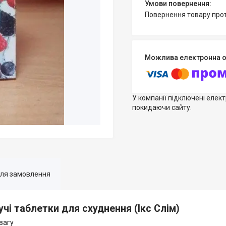
повернення товару про
У компанії підключені елек
покидаючи сайту.
для замовлення
учі таблетки для схуднення (Ікс Слім)
вагу