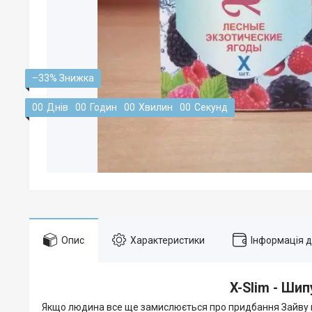
–33%
0
0
Днів
0
0
Годин
0
0
Хвилин
0
0
Секунд
Опис
Характеристики
Інформація 
X-Slim - Шип
Якщо людина все ще замислюється про придбання Зайву 