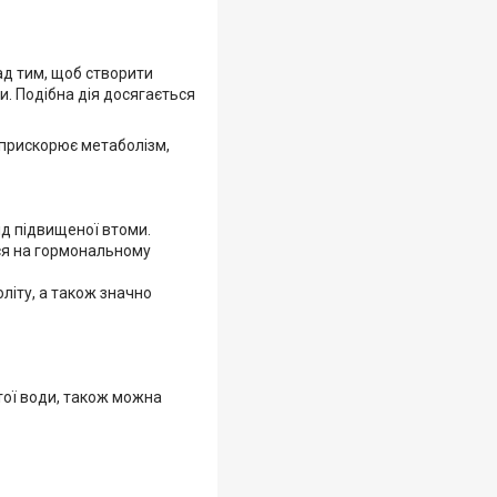
ад тим, щоб створити
. Подібна дія досягається
а прискорює метаболізм,
ід підвищеної втоми.
ся на гормональному
літу, а також значно
стої води, також можна