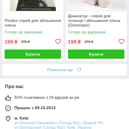
Домінатор - спрей для
Penilux спрей для збільшення
потенції і збільшення члена
члена
(Dominator)
Готово до відправки
Готово до відправки
199
199
₴
₴
299 ₴
299 ₴
Купити
Купити
Показати ще
Про нас
92% позитивних з 24 відгуків за рік
Працює з 09.10.2013
м. Київ
ул.Николая Хвылевого (Склад №1), Кривой Рог -
ул.Болгарская (Склад №2), Київ, Україна