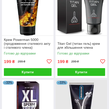
Крем Powerman 5000
(продовження статевого акту
Titan Gel (титан гель) крем
і статевого члена)
для збільшення члена
Готово до відправки
Готово до відправки
199
199
₴
₴
299 ₴
299 ₴
Купити
Купити
–33%
–33%