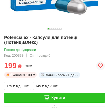
Potencialex - Капсули для потенції
(Потенциалекс)
Готово до відправки
Код: 200839
Опт і роздріб
199
₴
299 ₴
Економія
100 ₴
Залишилось
21 день
179 ₴
від 2 шт.
149 ₴
від 3 шт.
Купити
або