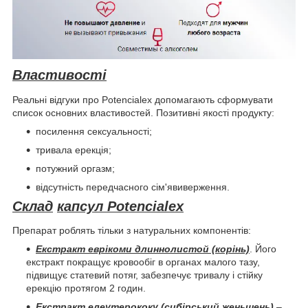
Властивості
Реальні відгуки про Potencialex допомагають сформувати
список основних властивостей. Позитивні якості продукту:
посилення сексуальності;
тривала ерекція;
потужний оргазм;
відсутність передчасного сім'явиверження.
Склад
капсул Potencialex
Препарат роблять тільки з натуральних компонентів:
Екстракт еврікоми длиннолистой (корінь)
. Його
екстракт покращує кровообіг в органах малого тазу,
підвищує статевий потяг, забезпечує тривалу і стійку
ерекцію протягом 2 годин.
Екстракт елеутерококу (сибірський женьшень)
–