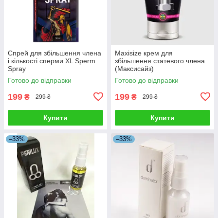
Спрей для збільшення члена
Maxisize крем для
і кількості сперми XL Sperm
збільшення статевого члена
Spray
(Максисайз)
Готово до відправки
Готово до відправки
199
199
₴
₴
299 ₴
299 ₴
Купити
Купити
–33%
–33%