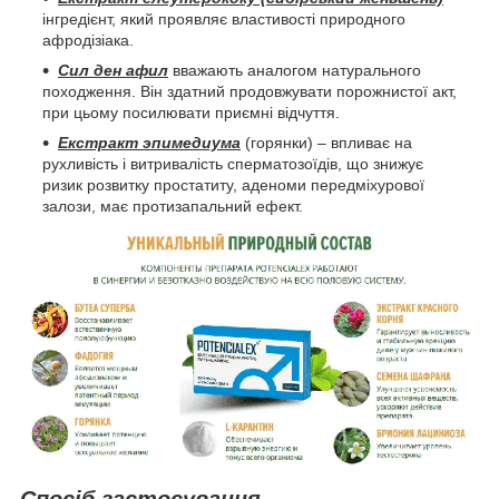
інгредієнт, який проявляє властивості природного
афродізіака.
Сил ден афил
вважають аналогом натурального
походження. Він здатний продовжувати порожнистої акт,
при цьому посилювати приємні відчуття.
Екстракт эпимедиума
(горянки) – впливає на
рухливість і витривалість сперматозоїдів, що знижує
ризик розвитку простатиту, аденоми передміхурової
залози, має протизапальний ефект.
Спосіб застосування