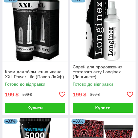
Спрей для продовження
Крем для збільшення члена
статевого акту Longinex
XXL Power Life (Повер Лайф)
(Лонгинекс)
Готово до відправки
Готово до відправки
199
199
₴
₴
299 ₴
299 ₴
Купити
Купити
–33%
–33%