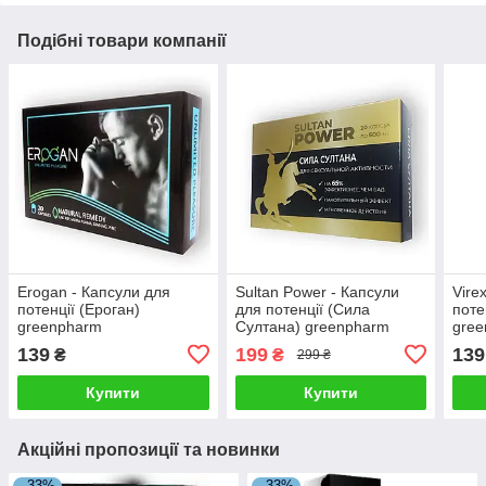
Подібні товари компанії
Erogan - Капсули для
Sultan Power - Капсули
Vire
потенції (Ероган)
для потенції (Сила
поте
greenpharm
Султана) greenpharm
gre
139
199
139
₴
₴
299 ₴
Купити
Купити
Акційні пропозиції та новинки
–33%
–33%