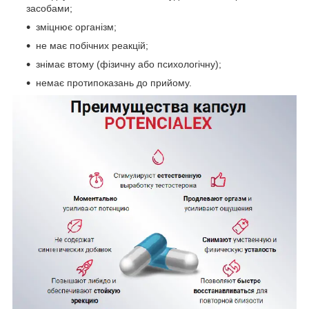
засобами;
зміцнює організм;
не має побічних реакцій;
знімає втому (фізичну або психологічну);
немає протипоказань до прийому.