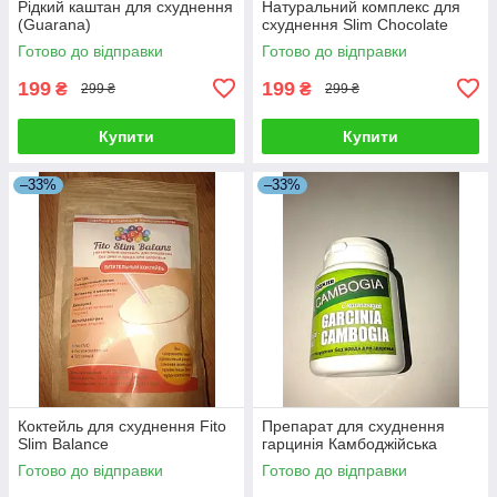
Рідкий каштан для схуднення
Натуральний комплекс для
(Guarana)
схуднення Slim Choсolate
Готово до відправки
Готово до відправки
199
199
₴
₴
299 ₴
299 ₴
Купити
Купити
–33%
–33%
Коктейль для схуднення Fito
Препарат для схуднення
Slim Balance
гарцинія Камбоджійська
Готово до відправки
Готово до відправки