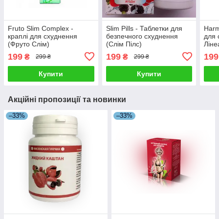
Fruto Slim Complex -
Slim Pills - Таблетки для
Harm
краплі для схуднення
безпечного схуднення
для 
(Фруто Слім)
(Слім Пілс)
Ліне
199
199
199
₴
₴
299 ₴
299 ₴
Купити
Купити
Акційні пропозиції та новинки
–33%
–33%