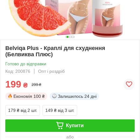
Belviqa Plus - Краплі для схуднення
(Белвиква Плюс)
Готово до відправки
Код: 200876
Опт і роздріб
199
₴
299 ₴
Економія
100 ₴
Залишилось
24 дні
179 ₴
від 2 шт.
149 ₴
від 3 шт.
Купити
або