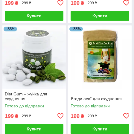
199
199
₴
₴
299 ₴
299 ₴
Купити
Купити
–33%
–33%
Diet Gum – жуйка для
схуднення
Ягоди асаї для схуднення
Готово до відправки
Готово до відправки
199
199
₴
₴
299 ₴
299 ₴
Купити
Купити