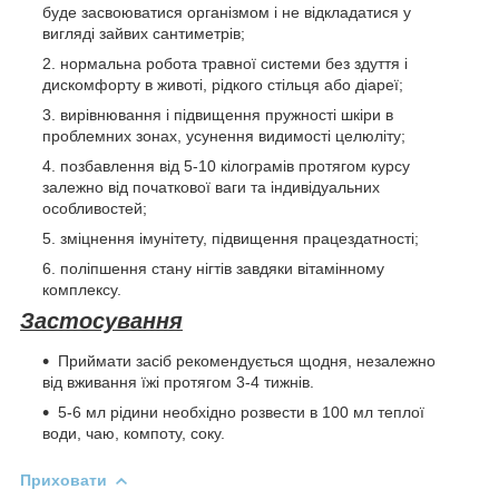
буде засвоюватися організмом і не відкладатися у
вигляді зайвих сантиметрів;
нормальна робота травної системи без здуття і
дискомфорту в животі, рідкого стільця або діареї;
вирівнювання і підвищення пружності шкіри в
проблемних зонах, усунення видимості целюліту;
позбавлення від 5-10 кілограмів протягом курсу
залежно від початкової ваги та індивідуальних
особливостей;
зміцнення імунітету, підвищення працездатності;
поліпшення стану нігтів завдяки вітамінному
комплексу.
Застосування
Приймати засіб рекомендується щодня, незалежно
від вживання їжі протягом 3-4 тижнів.
5-6 мл рідини необхідно розвести в 100 мл теплої
води, чаю, компоту, соку.
Приховати