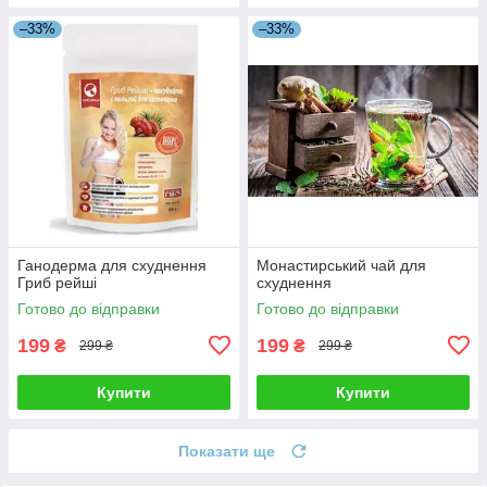
–33%
–33%
Ганодерма для схуднення
Монастирський чай для
Гриб рейші
схуднення
Готово до відправки
Готово до відправки
199
199
₴
₴
299 ₴
299 ₴
Купити
Купити
Показати ще