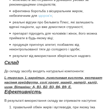
рекомендаціями спеціалістів;
ефективна боротьба з вісцеральним жиром,
небезпечним для
здоров'я
;
реальні відгуки про Бельвига Плюс, які залишають
вдячні пацієнти, що вже домоглися стрункості;
препарат підходить для чоловіків і жінок, його можна
приймати в будь-якому віці;
продукція пригнічує апетит, позбавляє від
неконтрольованої тяги до солодкого і здоби;
результат від використання зберігається надовго.
Склад
До складу засобу входять натуральні компоненти:
L-тирозин, L-карнітин, линолиевая кислота, екстракт
насіння грейфрута, солі хрому, магній, натрій, калій,
цинк, Вітаміни: А, В1, В2, В3, В6, В9, Е.
Ефективність
В результаті використання складу ви отримаєте наступне:
правильний обмін жирів і вуглеводів, при якому їжа