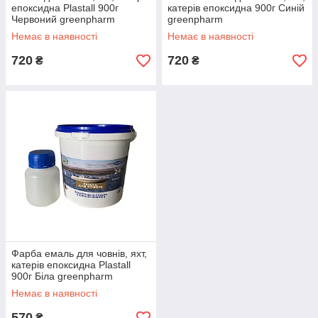
епоксидна Plastall 900г
катерів епоксидна 900г Синій
Червоний greenpharm
greenpharm
Немає в наявності
Немає в наявності
720
720
₴
₴
Фарба емаль для човнів, яхт,
катерів епоксидна Plastall
900г Біла greenpharm
Немає в наявності
570
₴