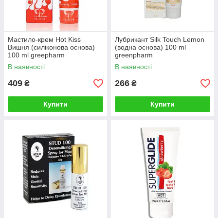
Мастило-крем Hot Kiss
Лубрикант Silk Touch Lemon
Вишня (силіконова основа)
(водна основа) 100 ml
100 ml greepharm
greenpharm
В наявності
В наявності
409
266
₴
₴
Купити
Купити