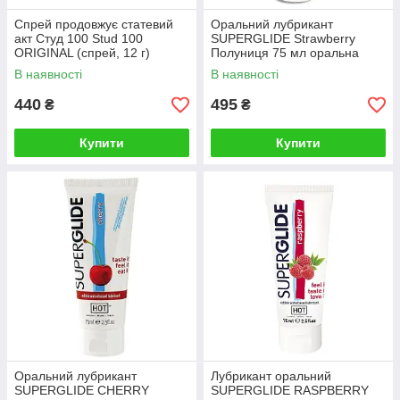
Спрей продовжує статевий
Оральний лубрикант
акт Студ 100 Stud 100
SUPERGLIDE Strawberry
ORIGINAL (спрей, 12 г)
Полуниця 75 мл оральна
пролонгатор Золотий
їстівне мастило на водній
В наявності
В наявності
основі для миг'єта
440
495
₴
₴
Купити
Купити
Оральний лубрикант
Лубрикант оральний
SUPERGLIDE CHERRY
SUPERGLIDE RASPBERRY