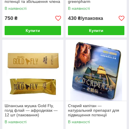
потенції та збільшення члена
greenpharm
60 капсул
В наявності
В наявності
750
430
₴
₴/упаковка
Купити
Купити
Шпанська мушка Gold Fly,
Старий капітан —
голд флай — афродизіак —
натуральний препарат для
12 шт (паковання)
підвищення потенції
В наявності
В наявності