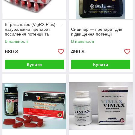
Вігрикс плюс (VigRX Plus) —
натуральний препарат
Снайпер — препарат для
посилення потенції та
підвищення потенції
збільшення члена
В наявності
В наявності
680
490
₴
₴
Купити
Купити