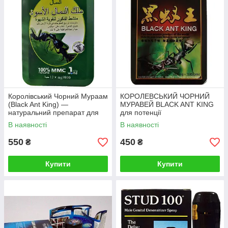
Королівський Чорний Мураам
КОРОЛЕВСЬКИЙ ЧОРНИЙ
(Black Ant King) —
МУРАВЕЙ BLACK ANT KING
натуральний препарат для
для потенції
потенції (12 таб.)
В наявності
В наявності
550
450
₴
₴
Купити
Купити