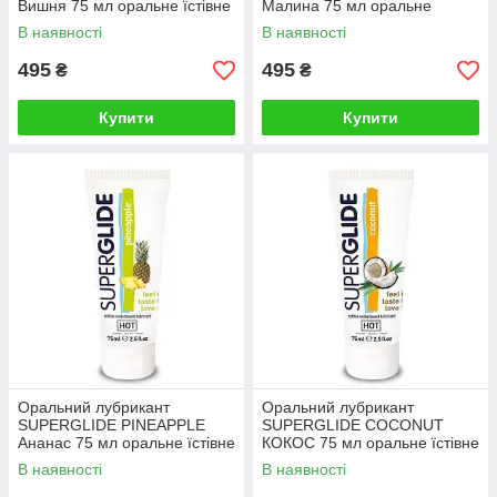
Вишня 75 мл оральне їстівне
Малина 75 мл оральне
мастило на водній основі для
їстівне мастило на водній
В наявності
В наявності
мигета
основі для миття
495
495
₴
₴
Купити
Купити
Оральний лубрикант
Оральний лубрикант
SUPERGLIDE PINEAPPLE
SUPERGLIDE COCONUT
Ананас 75 мл оральне їстівне
КОКОС 75 мл оральне їстівне
мастило на водній основі для
мастило на водній основі для
В наявності
В наявності
миг'єта
миття