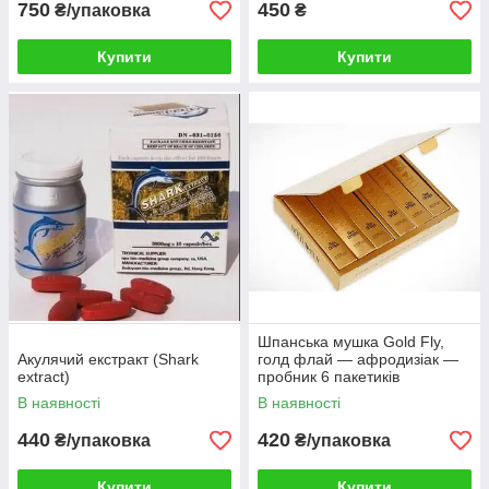
750
450
₴/упаковка
₴
Купити
Купити
Шпанська мушка Gold Fly,
Акулячий екстракт (Shark
голд флай — афродизіак —
extract)
пробник 6 пакетиків
В наявності
В наявності
440
420
₴/упаковка
₴/упаковка
Купити
Купити