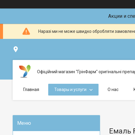
Акции и сп
Наразі ми не може швидко обробляти замовленн
ул.Николая Хвылевого (Склад №1), Кривой Рог - ул.Болгарс
Офіційний магазин "ГрінФарм" оригінальні препар
Главная
Товары и услуги
О нас
Емаль F