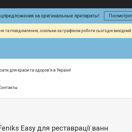
ецпредложения на оригинальные препараты!
Посмотрет
я та повідомлення, оскільки за графіком роботи сьогодні вихідни
кая (Склад №2), Київ, Україна
ати для краси та здоров'я в Україні!
Контакты
еniks Easy для реставрації ванн