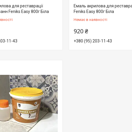
илова для реставрації
Емаль акрилова для реставра
анн Fеniks Easy 800г Біла
Fеniks Easy 800г Біла
явності
Немає в наявності
920 ₴
203-11-43
+380 (95) 203-11-43