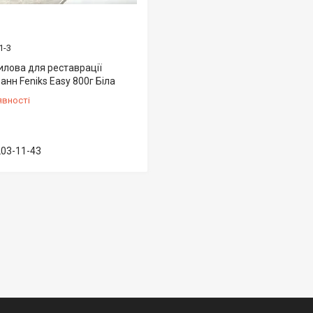
1-3
илова для реставрації
анн Fеniks Easy 800г Біла
явності
203-11-43