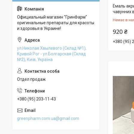
Емаль акр
чавунних в
Официальный магазин "ГринФарм"
Немає в на
оригинальные препараты для красоты
и здоровья в Украине!
920 ₴
+380 (95) 
ул.Николая Хвылевого (Склад №1),
Кривой Рог - ул.Болгарская (Склад
№2), Київ, Україна
Отдел продаж
+380 (95) 203-11-43
greenpharm.com.ua@gmail.com