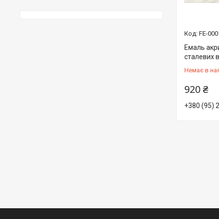
FE-000
Емаль акр
сталевих в
Немає в на
920 ₴
+380 (95) 