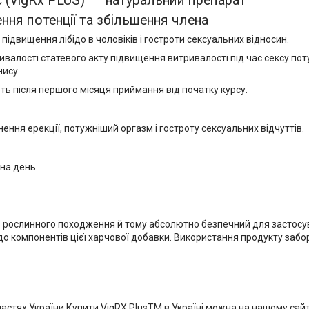
 (VigRx PLUS) — натуральний препарат
ння потенції та збільшення члена
підвищення лібідо в чоловіків і гостроти сексуальних відносин.
ивалості статевого акту підвищення витривалості під час сексу по
нису
ють після першого місяця приймання від початку курсу.
ення ерекції, потужніший оргазм і гостроту сексуальних відчуттів.
на день.
в рослинного походження й тому абсолютно безпечний для застосу
о компонентів цієї харчової добавки. Використання продукту забор
астях України Купити VigRX PlusTM в Україні можна на нашому сайт