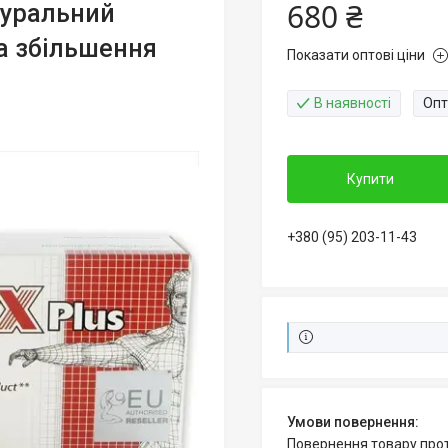
680 ₴
атуральний
а збільшення
Показати оптові ціни
В наявності
Опт
Купити
+380 (95) 203-11-43
повернення товару про