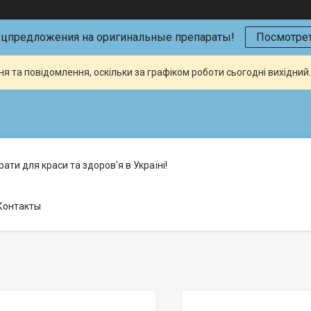
ецпредложения на оригинальные препараты!
Посмотрет
я та повідомлення, оскільки за графіком роботи сьогодні вихідни
кая (Склад №2), Київ, Україна
ати для краси та здоров'я в Україні!
Контакты