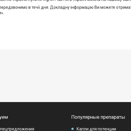
передзвонимо в течії дня. Докладну інформацію Ви можете отрима
и».
уем
Популярные препараты
спецпредложения
Капли для потенции