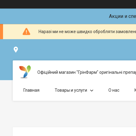
Акции и сп
Наразі ми не може швидко обробляти замовленн
ул.Николая Хвылевого (Склад №1), Кривой Рог - ул.Болгарс
Офіційний магазин "ГрінФарм" оригінальні препар
Главная
Товары и услуги
О нас