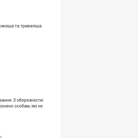
тужніша та триваліша
вання. З обережністю
онено особам, які не
і.