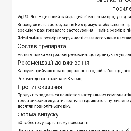
Вігрикс плюс
посиле
VigRX Plus — це новий найкращий і безпечний продукт для 
Внаслідок його застосування Ви отримуєте: збільшення тр
ерекцію у разі тривалого застосування — зміна розмірів пі
Якісні зміни в розмірах окружності статевого члена наста
Состав препарата
містить тільки натуральні речовини, що гарантують ущільн
Рекомендації до вживання
Капсули приймаються перорально по одній таблетці двічі 
Рекомендовано вживати 3 місяці.
Протипоказання
Продукт складається повністю з натуральних компоненті
треба використовувати людям із підвищеною чутливістю д
досягли повнолітнього віку.
Форма випуску:
60 таблеток у картонному пакованні.
Швидко та конфіденційно, доставка замовлень по всіх обл