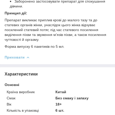
Заборонено застосовувати препарат для спокушання
дівчини.
Принцип дії:
Препарат викликає приплив крові до малого тазу та до
статевих органів жінки, унаслідок цього жінка відчуває
посилений статевий потяг, під час статевого посилення
виділення піхви та звуження м'язів піхви, а також посилення
чуттєвості й оргазму.
Форма випуску 6 пакетиків по 5 мл.
Приховати
Характеристики
Основні
Країна виробник
Китай
Смак
Без смаку і запаху
Вік
18+
Кількість в упаковці
6 шт.