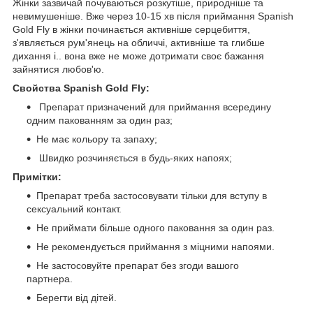
Жінки зазвичай почуваються розкутіше, природніше та
невимушеніше. Вже через 10-15 хв після приймання Spanish
Gold Fly в жінки починається активніше серцебиття,
з'являється рум'янець на обличчі, активніше та глибше
дихання і.. вона вже не може дотримати своє бажання
зайнятися любов'ю.
Свойства Spanish Gold Fly:
Препарат призначений для приймання всередину
одним пакованням за один раз;
Не має кольору та запаху;
Швидко розчиняється в будь-яких напоях;
Примітки:
Препарат треба застосовувати тільки для вступу в
сексуальний контакт.
Не приймати більше одного паковання за один раз.
Не рекомендується приймання з міцними напоями.
Не застосовуйте препарат без згоди вашого
партнера.
Берегти від дітей.