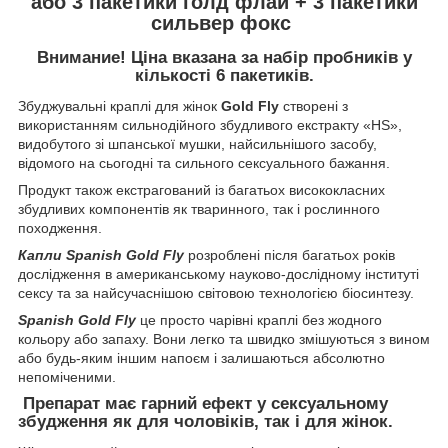
або 3 пакетики голд флай + 3 пакетики
сильвер фокс
Внимание! Ціна вказана за набір пробників у
кількості 6 пакетиків.
Збуджувальні краплі для жінок
Gold Fly
створені з
використанням сильнодійного збудливого екстракту «HS»,
видобутого зі шпанської мушки, найсильнішого засобу,
відомого на сьогодні та сильного сексуального бажання.
Продукт також екстрагований із багатьох висококласних
збудливих компонентів як тваринного, так і рослинного
походження.
Капли Spanish Gold Fly
розроблені після багатьох років
дослідження в американському науково-дослідному інституті
сексу та за найсучаснішою світовою технологією біосинтезу.
Spanish Gold Fly
це просто чарівні краплі без жодного
кольору або запаху. Вони легко та швидко змішуються з вином
або будь-яким іншим напоєм і залишаються абсолютно
непоміченими.
Препарат має гарний ефект у сексуальному
збудження як для чоловіків, так і для жінок.