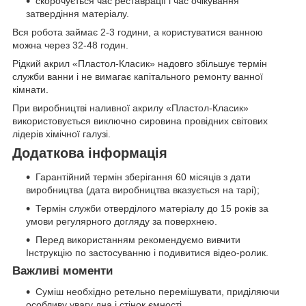
скорочується час реставрації і час очікування
затвердіння матеріалу.
Вся робота займає 2-3 години, а користуватися ванною
можна через 32-48 годин.
Рідкий акрил «Пластол-Класик» надовго збільшує термін
служби ванни і не вимагає капітального ремонту ванної
кімнати.
При виробництві наливної акрилу «Пластол-Класик»
використовується виключно сировина провідних світових
лідерів хімічної галузі.
Додаткова інформація
Гарантійний термін зберігання 60 місяців з дати
виробництва (дата виробництва вказується на тарі);
Термін служби отверділого матеріалу до 15 років за
умови регулярного догляду за поверхнею.
Перед використанням рекомендуємо вивчити
Інструкцію по застосуванню і подивитися відео-ролик.
Важливі моменти
Суміш необхідно ретельно перемішувати, приділяючи
особливу увагу дна і стінок ємності.