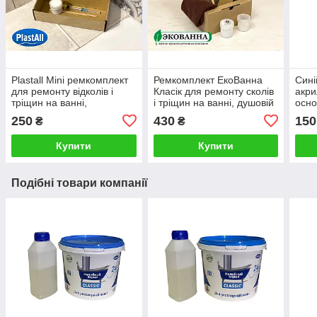
Plastall Mini ремкомплект
Ремкомплект ЕкоВанна
Сині
для ремонту відколів і
Класік для ремонту сколів
акри
тріщин на ванні,
і тріщин на ванні, душовій
осно
greenpharm
кабіні, піддоні
250
430
150
₴
₴
Купити
Купити
Подібні товари компанії