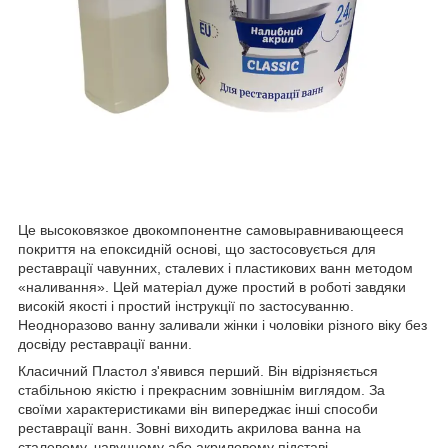
Це высоковязкое двокомпонентне самовыравнивающееся
покриття на епоксидній основі, що застосовується для
реставрації чавунних, сталевих і пластикових ванн методом
«наливання». Цей матеріал дуже простий в роботі завдяки
високій якості і простий інструкції по застосуванню.
Неодноразово ванну заливали жінки і чоловіки різного віку без
досвіду реставрації ванни.
Класичний Пластол з'явився перший. Він відрізняється
стабільною якістю і прекрасним зовнішнім виглядом. За
своїми характеристиками він випереджає інші способи
реставрації ванн. Зовні виходить акрилова ванна на
сталевому, чавунному або акриловому підставі.