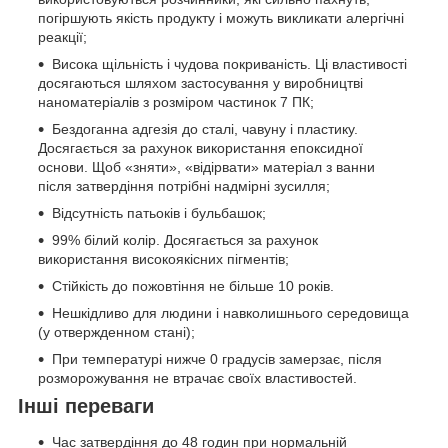
погіршують якість продукту і можуть викликати алергічні
реакції;
Висока щільність і чудова покриваність. Ці властивості
досягаються шляхом застосування у виробництві
наноматеріалів з розміром частинок 7 ПК;
Бездоганна адгезія до сталі, чавуну і пластику.
Досягається за рахунок використання епоксидної
основи. Щоб «зняти», «відірвати» матеріал з ванни
після затвердіння потрібні надмірні зусилля;
Відсутність патьоків і бульбашок;
99% білий колір. Досягається за рахунок
використання високоякісних пігментів;
Стійкість до пожовтіння не більше 10 років.
Нешкідливо для людини і навколишнього середовища
(у отвержденном стані);
При температурі нижче 0 градусів замерзає, після
розморожування не втрачає своїх властивостей.
Інші переваги
Час затвердіння до 48 годин при нормальній