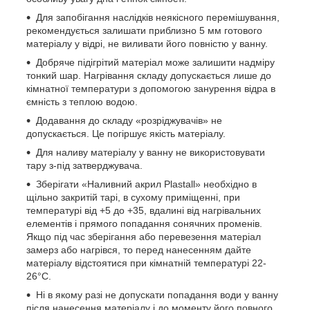
Для запобігання наслідків неякісного перемішування,
рекомендується залишати приблизно 5 мм готового
матеріалу у відрі, не виливати його повністю у ванну.
Добряче підігрітий матеріал може залишити надміру
тонкий шар. Нагрівання складу допускається лише до
кімнатної температури з допомогою занурення відра в
ємність з теплою водою.
Додавання до складу «розріджувачів» не
допускається. Це погіршує якість матеріалу.
Для наливу матеріалу у ванну не використовувати
тару з-під затверджувача.
Зберігати «Наливний акрил Plastall» необхідно в
щільно закритій тарі, в сухому приміщенні, при
температурі від +5 до +35, вдалині від нагрівальних
елементів і прямого попадання сонячних променів.
Якщо під час зберігання або перевезення матеріал
замерз або нагрівся, то перед нанесенням дайте
матеріалу відстоятися при кімнатній температурі 22-
26°C.
Ні в якому разі не допускати попадання води у ванну
після нанесення матеріалу і до моменту його повного