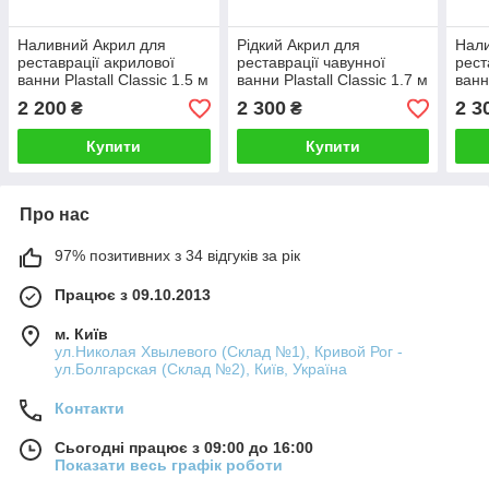
Наливний Акрил для
Рідкий Акрил для
Нали
реставрації акрилової
реставрації чавунної
рест
ванни Plastall Classic 1.5 м
ванни Plastall Classic 1.7 м
ванн
(3 кг) Оригінал
(3,4 кг) Оригінал
(3,4
2 200
2 300
2 3
₴
₴
Купити
Купити
Про нас
97% позитивних з 34 відгуків за рік
Працює з 09.10.2013
м. Київ
ул.Николая Хвылевого (Склад №1), Кривой Рог -
ул.Болгарская (Склад №2), Київ, Україна
Контакти
Сьогодні працює з 09:00 до 16:00
Показати весь графік роботи