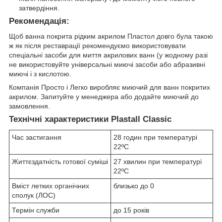
затвердіння.
Рекомендація:
Щоб ванна покрита рідким акрилом Пластол довго була такою
ж як після реставрації рекомендуємо використовувати
спеціальні засоби для миття акрилових ванн (у жодному разі
не використовуйте універсальні миючі засоби або абразивні
миючі і з кислотою.
Компанія Просто і Легко виробляє миючий для ванн покритих
акрилом. Запитуйте у менеджера або додайте миючий до
замовлення.
Технічні характеристики Plastall Classic
Час застигання
28 годин при температурі
22ºC
Життєздатність готової суміші
27 хвилин при температурі
22ºC
Вміст летких органічних
близько до 0
сполук (ЛОС)
Термін служби
до 15 років