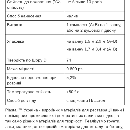
Стійкість до пожовтіння (УФ-
не більше 10 років
стійкість)
Спосіб нанесення
налив
Витрата
1 комплект (А+B) на 1 ванну,
або на 2 душових піддону
Упаковка
на ванну 1,5 м 2,9 кг (А+B)
на ванну 1,7 м 3,4 кг (A+B)
Твердість по Шору D
74
Межа міцності
9 800 psi
Відносне подовження при
5,2%
розриві
Температурна стійкість
+80 º c
Спосіб догляду
спец кошти Пластол
Plastall™ Україна - виробник матеріалів для реставрації ванн і
полімерних промислових і декоративних наливних підлог, а
так само різних матеріалів для творчості. Реалізуємо грунти,
лаки, мастики, антикорозійні матеріали для металу та бетону,