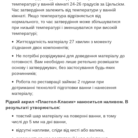
температурі у ванній кімнаті 24-26 градусів за Цельсієм.
Час затвердіння залежить від температури у ванній
кімнаті. Якщо температура відрізняється від
нормального, то час затвердіння може збільшуватися
при низькій температурі і зменшуватися при високій
температурі;
Життєздатність матеріалу 27 хвилин з моменту
з'єднання двох компонентів;
Не потрібні розріджувачі для доведення матеріалу до
готовності. Вам необхідно лише ретельно розмішати
основу і затверджувач, без застосування будь-яких
розчинників;
Робота по реставрації займає 2 години при
дотриманні технології підготовки ванни і нанесення
матеріалу;
Рідкий акрил «Пластол-Класик» наноситься наливом. В
результаті утворюється:
товстий шар матеріалу на поверхні ванни, в тому
числі до 5 мм на дні ванни,
відсутні напливи, сліди від кисті або валика,