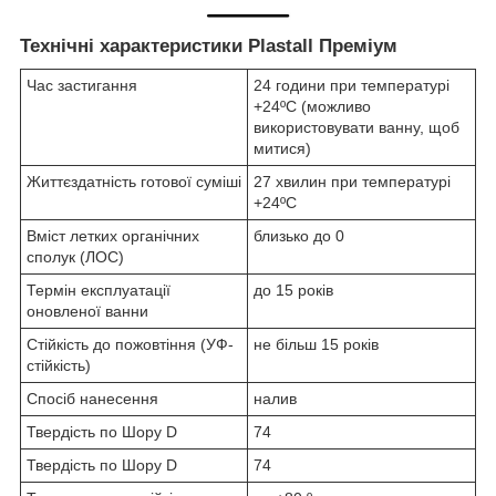
Технічні характеристики Plastall Преміум
Час застигання
24 години при температурі
+24ºC (можливо
використовувати ванну, щоб
митися)
Життєздатність готової суміші
27 хвилин при температурі
+24ºC
Вміст летких органічних
близько до 0
сполук (ЛОС)
Термін експлуатації
до 15 років
оновленої ванни
Стійкість до пожовтіння (УФ-
не більш 15 років
стійкість)
Спосіб нанесення
налив
Твердість по Шору D
74
Твердість по Шору D
74