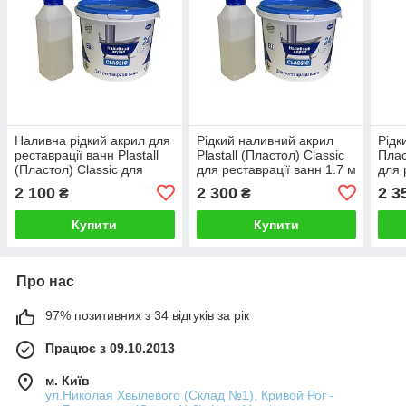
Наливна рідкий акрил для
Рідкий наливний акрил
Рідк
реставрації ванн Plastall
Plastall (Пластол) Classic
Плас
(Пластол) Classic для
для реставрації ванн 1.7 м
для 
ванни 1.2 м (3кг) Оригінал
(3,4 кг) Оригінал
(2,9
2 100
2 300
2 3
₴
₴
Купити
Купити
Про нас
97% позитивних з 34 відгуків за рік
Працює з 09.10.2013
м. Київ
ул.Николая Хвылевого (Склад №1), Кривой Рог -