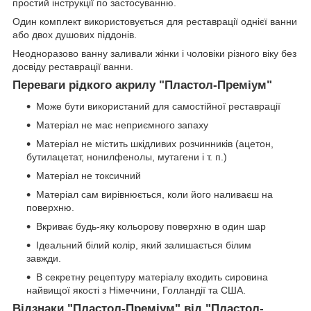
простий інструкції по застосуванню.
Один комплект використовується для реставрації однієї ванни
або двох душових піддонів.
Неодноразово ванну заливали жінки і чоловіки різного віку без
досвіду реставрації ванни.
Переваги рідкого акрилу "Пластол-Преміум"
Може бути використаний для самостійної реставрації
Матеріал не має неприємного запаху
Матеріал не містить шкідливих розчинників (ацетон,
бутилацетат, нонилфенолы, мутагени і т. п.)
Матеріал не токсичний
Матеріал сам вирівнюється, коли його наливаєш на
поверхню.
Вкриває будь-яку кольорову поверхню в один шар
Ідеальний білий колір, який залишається білим
завжди.
В секретну рецептуру матеріалу входить сировина
найвищої якості з Німеччини, Голландії та США.
Відзнаки "Пластол-Преміум" від "Пластол-