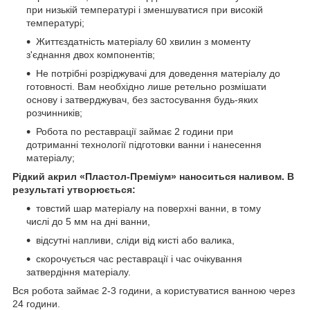
при низькій температурі і зменшуватися при високій
температурі;
Життєздатність матеріалу 60 хвилин з моменту
з'єднання двох компонентів;
Не потрібні розріджувачі для доведення матеріалу до
готовності. Вам необхідно лише ретельно розмішати
основу і затверджувач, без застосування будь-яких
розчинників;
Робота по реставрації займає 2 години при
дотриманні технології підготовки ванни і нанесення
матеріалу;
Рідкий акрил «Пластол-Преміум» наноситься наливом. В
результаті утворюється:
товстий шар матеріалу на поверхні ванни, в тому
числі до 5 мм на дні ванни,
відсутні напливи, сліди від кисті або валика,
скорочується час реставрації і час очікування
затвердіння матеріалу.
Вся робота займає 2-3 години, а користуватися ванною через
24 години.