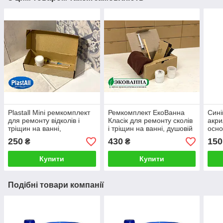
Plastall Mini ремкомплект
Ремкомплект ЕкоВанна
Сині
для ремонту відколів і
Класік для ремонту сколів
акри
тріщин на ванні,
і тріщин на ванні, душовій
осно
greenpharm
кабіні, піддоні
250
430
150
₴
₴
Купити
Купити
Подібні товари компанії