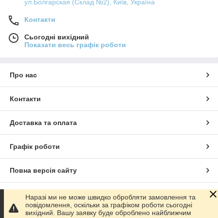
ул.Болгарская (Склад №2), Київ, Україна
Контакти
Сьогодні вихідний
Показати весь графік роботи
Про нас
Контакти
Доставка та оплата
Графік роботи
Повна версія сайту
Сайт створено на маркетплейсі
Prom.ua
Наразі ми не може швидко обробляти замовлення та
повідомлення, оскільки за графіком роботи сьогодні
вихідний. Вашу заявку буде оброблено найближчим
Політика конфіденційності