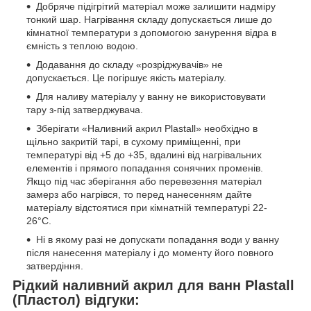
Добряче підігрітий матеріал може залишити надміру
тонкий шар. Нагрівання складу допускається лише до
кімнатної температури з допомогою занурення відра в
ємність з теплою водою.
Додавання до складу «розріджувачів» не
допускається. Це погіршує якість матеріалу.
Для наливу матеріалу у ванну не використовувати
тару з-під затверджувача.
Зберігати «Наливний акрил Plastall» необхідно в
щільно закритій тарі, в сухому приміщенні, при
температурі від +5 до +35, вдалині від нагрівальних
елементів і прямого попадання сонячних променів.
Якщо під час зберігання або перевезення матеріал
замерз або нагрівся, то перед нанесенням дайте
матеріалу відстоятися при кімнатній температурі 22-
26°C.
Ні в якому разі не допускати попадання води у ванну
після нанесення матеріалу і до моменту його повного
затвердіння.
Рідкий наливний акрил для ванн Plastall
(Пластол) відгуки: