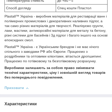
Температурна стійкість
до +80 º c
Спосіб догляду
Спец кошти Пластол
Plastall™ Україна - виробник матеріалів для реставрації ванн і
полімерних промислових і декоративних наливних підлог, а
так само різних матеріалів для творчості. Реалізуємо грунти,
лаки, мастики, антикорозійні матеріали для металу та бетону,
різні системи для басейнів і 3д підлог і багато іншого на основі
епоксидних смол.
Plastall™ Україна - є Українським брендом і не має нічого
спільного з заводами РФ або Європи. Працюємо з
роздрібними та оптовими клієнтами, вітається дропшипинг.
Працюємо по готівковому та безготівковому розрахунку.
Виробники залишають за собою право змінювати
технічні характеристики, ціну і зовнішній вигляд товарів
без попереднього повідомлення.
Приховати
Характеристики