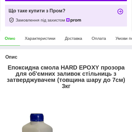
Що таке купити з Пром?
Замовлення під захистом
Опис
Характеристики
Доставка
Оплата
Умови п
Опис
Епоксидна смола HARD EPOXY прозора
для об'ємних заливок стільниць з
затверджувачем (товщина шару до 7см)
3кг