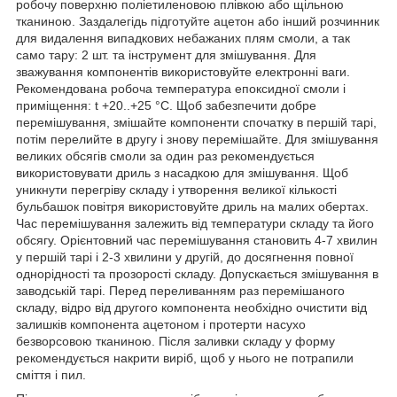
робочу поверхню поліетиленовою плівкою або щільною
тканиною. Заздалегідь підготуйте ацетон або інший розчинник
для видалення випадкових небажаних плям смоли, а так
само тару: 2 шт. та інструмент для змішування. Для
зважування компонентів використовуйте електронні ваги.
Рекомендована робоча температура епоксидної смоли і
приміщення: t +20..+25 °C. Щоб забезпечити добре
перемішування, змішайте компоненти спочатку в першій тарі,
потім перелийте в другу і знову перемішайте. Для змішування
великих обсягів смоли за один раз рекомендується
використовувати дриль з насадкою для змішування. Щоб
уникнути перегріву складу і утворення великої кількості
бульбашок повітря використовуйте дриль на малих обертах.
Час перемішування залежить від температури складу та його
обсягу. Орієнтовний час перемішування становить 4-7 хвилин
у першій тарі і 2-3 хвилини у другій, до досягнення повної
однорідності та прозорості складу. Допускається змішування в
заводській тарі. Перед переливанням раз перемішаного
складу, відро від другого компонента необхідно очистити від
залишків компонента ацетоном і протерти насухо
безворсовою тканиною. Після заливки складу у форму
рекомендується накрити виріб, щоб у нього не потрапили
сміття і пил.