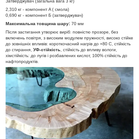
Затверджувач (загальна вага 3 кг)
2,310 кг - компонент A ( смола)
0,690 кг - компонент Б (затверджувач)
Максимальна товщина шару:
70 мм
Після застигання утворює виріб: повністю прозоре, без
включень повітря, з високим модулем пружності, високо стійке
до зовнішніх впливів: короткочасний нагрів до +80 С, стійкість
до стирання,
УФ-стійкість
, стійкість до впливу вологи,
хімстійкість: до лугів і розбавлених кислот, 100% стійкість до
нафтопродуктів.