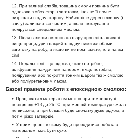
При заливці слябів, товщина смоли повинна бути
однакова з обох сторін заготовки, інакше її почне
витріщати в одну сторону. Найчастіше дерево зверху (і
знизу) залишається чистим, а після шліфування
полірується спеціальним маслом.
Після заливки останнього шару проведіть описані
вище процедури і накрийте підручними засобами
заготовку на добу, а якщо ви не поспішаєте, то й на всі
сім!
Подальші дії - це підрізка, якщо потрібно,
шліфування наждачним папером, якщо потрібно,
полірування або покриття тонким шаром тієї ж смолою
або поліуретановим лаком.
Базові правила роботи з епоксидною смолою:
Працювати з матеріалом можна при температурі
повітря від +18 до 25 °С, при меншій температурі смола
не висохне, а при більшій буде спочатку дуже рідкою, а
потім різко затвердіє.
У приміщенні, в якому буде проводитися робота з
матеріалом, має бути сухо.