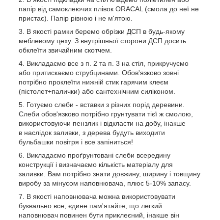
папір від самоклеючих плівок ORACAL (смола до неї не
пристає). Папір рівною і не м'ятою.
В якості рамки беремо обрізки ДСП в будь-якому
меблевому цеху. З внутрішньої сторони ДСП досить
обклеїти звичайним скотчем.
Викладаємо все з п. 2 та п. 3 на стіл, прикручуємо
або притискаємо струбцинами. Обов'язково зовні
потрібно проклеїти нижній стик гарячим клеєм
(пістолет+палички) або сантехнічним силіконом.
Готуємо слеби - вставки з різних порід деревини.
Слеби обов'язково потрібно грунтувати тієї ж смолою,
використовуючи пензлик і відкласти на добу, інакше
в наслідок заливки, з дерева будуть виходити
бульбашки повітря і все запіниться!
Викладаємо проґрунтовані слеби всередину
конструкції і визначаємо кількість матеріалу для
заливки. Вам потрібно знати довжину, ширину і товщину
виробу за мінусом наповнювача, плюс 5-10% запасу.
В якості наповнювача можна використовувати
буквально все, єдине пам'ятайте, що легкий
наповнювач повинен бути приклеєний, інакше він