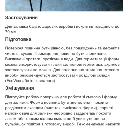
Застосування
Для заливки багатошарових виробів і покриттів товщиною до
70 мм
Підготовка
Поверхня повинна бути рівною, без пошкоджень та дефектів,
чистою, сухою. Приміщення повинно бути знепилено.
Виключені протяги, протікання води. Для герметизації форм
можна використовувати тільки силіконові герметики, акрилові
застосовувати не можна. Для полегшення знімання готового
вироби рекомендується застосовувати розділові склади
(EcoWax або інші аналоги).
Змішування
Підготуйте робочу поверхню для роботи зі смолою і форму
для заливки. Форма повинна бути знепилена і покрита
розділовим складом (виняток: силіконові форми), пористі
наповнювачі для заливки необхідно заздалегідь покрити
лаком або тонким шаром смоли щоб уникнути появи
бульбашок повітря в готовому виробі. Рекомендуємо накрити