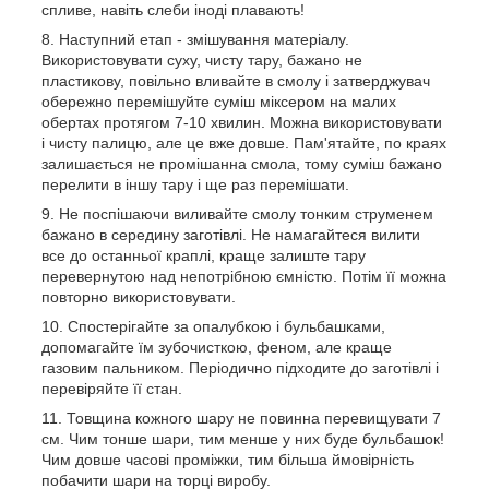
спливе, навіть слеби іноді плавають!
Наступний етап - змішування матеріалу.
Використовувати суху, чисту тару, бажано не
пластикову, повільно вливайте в смолу і затверджувач
обережно перемішуйте суміш міксером на малих
обертах протягом 7-10 хвилин. Можна використовувати
і чисту палицю, але це вже довше. Пам'ятайте, по краях
залишається не промішанна смола, тому суміш бажано
перелити в іншу тару і ще раз перемішати.
Не поспішаючи виливайте смолу тонким струменем
бажано в середину заготівлі. Не намагайтеся вилити
все до останньої краплі, краще залиште тару
перевернутою над непотрібною ємністю. Потім її можна
повторно використовувати.
Спостерігайте за опалубкою і бульбашками,
допомагайте їм зубочисткою, феном, але краще
газовим пальником. Періодично підходите до заготівлі і
перевіряйте її стан.
Товщина кожного шару не повинна перевищувати 7
см. Чим тонше шари, тим менше у них буде бульбашок!
Чим довше часові проміжки, тим більша ймовірність
побачити шари на торці виробу.