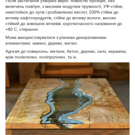
Після застигання утворює виріб: повністю прозоре, без
включень повітря, з високим модулем пружності, УФ-стійке,
химстойкоє до лугів і розбавлених кислот, 100% стійке до
впливу нафтопродуктів, стійке до впливу вологи, високо
стійкий до зовнішніх впливів: короткочасного нагрівання до
+80 С, стирання.
Може використовуватися з різними декоративними
елементами: камені, дерево, метал.
Адгезія до поверхонь: метали, бетон, дерево, скло, кераміка;
крім поліетилен, поліпропілен, та ін.