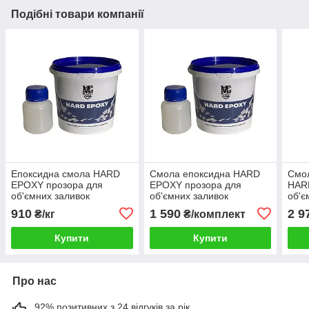
Подібні товари компанії
Епоксидна смола HARD
Смола епоксидна HARD
Смол
EPOXY прозора для
EPOXY прозора для
HAR
об'ємних заливок
об'ємних заливок
об'є
стільниць з
стільниць з
стіл
910
1 590
2 9
₴/кг
₴/комплект
затверджувачем (товщина
затверджувачем (товщина
затв
шару до 7см) 1кг
шару до 7см) 2кг
шару
Купити
Купити
greenpharm
greenpharm
gre
Про нас
92% позитивних з 24 відгуків за рік