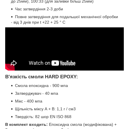
до 25мм), 100:33 (для заливки більш 25мм)
Час затвердіння 2-3 доби
Повне затвердіння для подальшої механічної обробки
- від 3 днів при t +22 + 25 ° С
В'язкість смоли HARD EPOXY:
Смола епоксидна - 900 мпа
Затверджувач - 40 мпа
Мікс - 400 мпа
Щільність міксу А + В: 1,1 г / см3
Твердість: 82 шор EN ISO 868
В комплект входить:
Епоксидна смола (модифікована) +