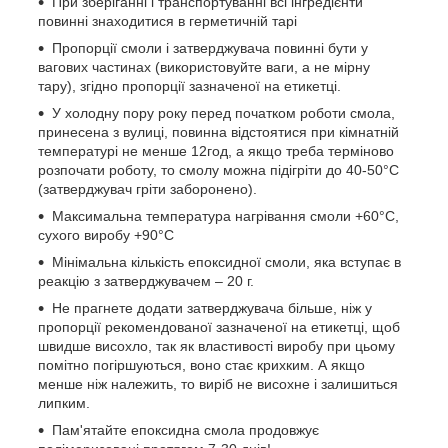
При зберіганні і транспортуванні всі інгредієнти
повинні знаходитися в герметичній тарі
Пропорції смоли і затверджувача повинні бути у
вагових частинах (використовуйте ваги, а не мірну
тару), згідно пропорції зазначеної на етикетці.
У холодну пору року перед початком роботи смола,
принесена з вулиці, повинна відстоятися при кімнатній
температурі не менше 12год, а якщо треба терміново
розпочати роботу, то смолу можна підігріти до 40-50°С
(затверджувач гріти заборонено).
Максимальна температура нагрівання смоли +60°С,
сухого виробу +90°С
Мінімальна кількість епоксидної смоли, яка вступає в
реакцію з затверджувачем – 20 г.
Не прагнете додати затверджувача більше, ніж у
пропорції рекомендованої зазначеної на етикетці, щоб
швидше висохло, так як властивості виробу при цьому
помітно погіршуються, воно стає крихким. А якщо
менше ніж належить, то виріб не висохне і залишиться
липким.
Пам'ятайте епоксидна смола продовжує