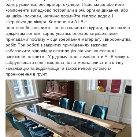
одяг, рукавички, респіратор, окуляри. Якщо склад або його
компоненти випадково потрапили в очі, органи дихання, або
на шкірні покриви, негайно промийте теплою водою і
зверніться до лікаря. Компоненти А і В є
пожежонебезпечними – не дозволяється курити, працювати з
відкритим вогнем, користуватись електронагрівальними
приладами поблизу місця зберігання матеріалу і виробництва
робіт. При роботі в закритих приміщеннях важливо
забезпечити відповідну вентиляцію під час нанесення і
висихання покриття. У рідкому стані компоненти А і В можуть
забруднювати водні джерела, їх не можна зливати в стічну
каналізацію та водоймища, а також неприпустимо їх
проникнення в грунт.