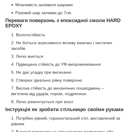
Можливість заливати шарами
Разовий шар заливки до 7см
Переваги поверхонь з епоксидної смоли HARD
EPOXY
Вологостійкість
Не боїться агресивного впливу миючих і чистячих
засобів.
Легко миється
Підвищена стійкість до УФ-випромінювання.
Не дає усадку при висиханні
Створює ідеально рівну поверхню
Висока стійкість до механічних пошкоджень –
вм'ятини від ударів, порізи, подряпини.
Легко ремонтується при зносі.
Інструкція як зробити стільницю своїми руками
Потрібен рівний, горизонтальний стіл, виставлений за
рівнем.
В якості підкладки на стіл кладемо поліетилен або