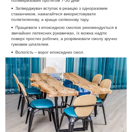
полімеризовані протягом 7-30 днів!
Затверджувач вступає в реакцію з одноразовим
стаканчиком, намагайтеся використовувати
поліетиленову, а краще силіконову тару.
Працювати з епоксидною смолою рекомендується в
звичайних латексних рукавичках, їх можна надіти
поверх простих робочих, а розрівнювати смолу зручно
гумовим шпателем.
Вологість – ворог епоксидних смол.