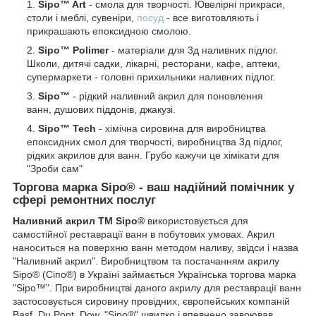
Sipo™ Art
- смола для творчості. Ювелірні прикраси,
столи і меблі, сувеніри,
посуд
- все виготовляють і
прикрашають епоксидною смолою.
Sipo™ Polimer
- матеріали для 3д наливних підлог.
Школи, дитячі садки, лікарні, ресторани, кафе, аптеки,
супермаркети - головні прихильники наливних підлог.
Sipo™
- рідкий наливний акрил для поновлення
ванн, душових піддонів, джакузі.
Sipo™ Tech
- хімічна сировина для виробництва
епоксидних смол для творчості, виробництва 3д підлог,
рідких акрилов для ванн. Грубо кажучи це хімікати для
"Зроби сам"
Торгова марка Sipo
®
- ваш надійний помічник у
сфері ремонтних послуг
Наливний акрил
ТМ Sipo®
використовується для
самостійної реставрації ванн в побутових умовах. Акрил
наноситься на поверхню ванн методом наливу, звідси і назва
"Наливний акрил". Виробництвом та постачанням акрилу
Sipo® (Сіпо®) в Україні займається Українська торгова марка
"Sipo™". При виробництві даного акрилу для реставрації ванн
застосовується сировину провідних, європейських компаній
Basf, Du Pont, Dow. "Sipo®" швидко і впевнено завоював