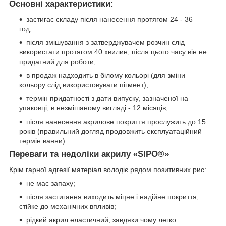
Основні характеристики:
застигає складу після нанесення протягом 24 - 36
год;
після змішування з затверджувачем розчин слід
використати протягом 40 хвилин, після цього часу він не
придатний для роботи;
в продаж надходить в білому кольорі (для зміни
кольору слід використовувати пігмент);
термін придатності з дати випуску, зазначеної на
упаковці, в незмішаному вигляді - 12 місяців;
після нанесення акрилове покриття прослужить до 15
років (правильний догляд продовжить експлуатаційний
термін ванни).
Переваги та недоліки акрилу «SIPO
®
»
Крім гарної адгезії матеріал володіє рядом позитивних рис:
не має запаху;
після застигання виходить міцне і надійне покриття,
стійке до механічних впливів;
рідкий акрил еластичний, завдяки чому легко