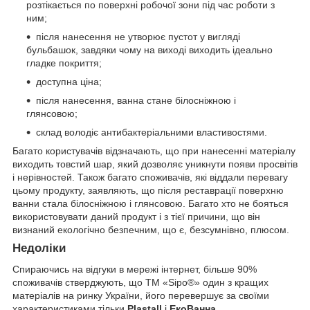
розтікається по поверхні робочої зони під час роботи з
ним;
після нанесення не утворює пустот у вигляді
бульбашок, завдяки чому на виході виходить ідеально
гладке покриття;
доступна ціна;
після нанесення, ванна стане білосніжною і
глянсовою;
склад володіє антибактеріальними властивостями.
Багато користувачів відзначають, що при нанесенні матеріалу
виходить товстий шар, який дозволяє уникнути появи просвітів
і нерівностей. Також багато споживачів, які віддали перевагу
цьому продукту, заявляють, що після реставрації поверхню
ванни стала білосніжною і глянсовою. Багато хто не бояться
використовувати даний продукт і з тієї причини, що він
визнаний екологічно безпечним, що є, безсумнівно, плюсом.
Недоліки
Спираючись на відгуки в мережі інтернет, більше 90%
споживачів стверджують, що ТМ «Sipo®» один з кращих
матеріалів на ринку України, його перевершує за своїми
характеристиками тільки
Plastall
і
ЕкоВанна
.