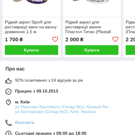
Рідкий акрил Sipo® для
Рідкий акрил для
Рідк
реставрації ванн на ванну
реставрації ванни
рест
довжиною 1,5 м
Пластол Титан (Plastall
(Пла
greenpharm
Titan) 1.2 м
ванн
1 700
2 000
2 2
₴
₴
gre
Купити
Купити
Про нас
92% позитивних з 24 відгуків за рік
Працює з 09.10.2013
м. Київ
ул.Николая Хвылевого (Склад №1), Кривой Рог -
ул.Болгарская (Склад №2), Київ, Україна
Контакти
Сьогодні працює з 09:00 до 18:00