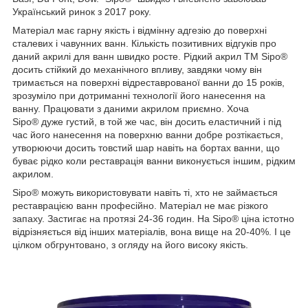
Український ринок з 2017 року.
Матеріал має гарну якість і відмінну адгезію до поверхні
сталевих і чавунних ванн. Кількість позитивних відгуків про
даний акрилі для ванн швидко росте. Рідкий акрил ТМ Sipo®
досить стійкий до механічного впливу, завдяки чому він
тримається на поверхні відреставрованої ванни до 15 років,
зрозуміло при дотриманні технології його нанесення на
ванну. Працювати з даними акрилом приємно. Хоча
Sipo® дуже густий, в той же час, він досить еластичний і під
час його нанесення на поверхню ванни добре розтікається,
утворюючи досить товстий шар навіть на бортах ванни, що
буває рідко коли реставрація ванни виконується іншим, рідким
акрилом.
Sipo® можуть використовувати навіть ті, хто не займається
реставрацією ванн професійно. Матеріал не має різкого
запаху. Застигає на протязі 24-36 годин. На Sipo® ціна істотно
відрізняється від інших матеріалів, вона вище на 20-40%. І це
цілком обгрунтовано, з огляду на його високу якість.