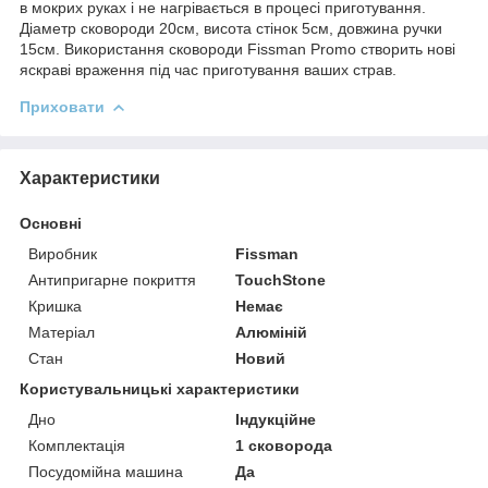
в мокрих руках і не нагрівається в процесі приготування.
Діаметр сковороди 20см, висота стінок 5см, довжина ручки
15см. Використання сковороди Fissman Promo створить нові
яскраві враження під час приготування ваших страв.
Приховати
Характеристики
Основні
Виробник
Fissman
Антипригарне покриття
TouchStone
Кришка
Немає
Матеріал
Алюміній
Стан
Новий
Користувальницькі характеристики
Дно
Індукційне
Комплектація
1 сковорода
Посудомійна машина
Да