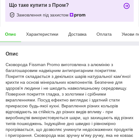
Що таке купити з Пром?
Замовлення під захистом
Опис
Характеристики
Доставка
Оплата
Умови п
Опис
Сковорода Fissman Promo виготовлена з алюмінію з
багатошаровим надміцним антипригарним покриттям.
Покриття складається з декількох шарів натуральної кам'яної
крихти на основі мінеральних компонентів. Безпечне для
здоров'я людини і не шкодить навколишньому середовищу.
Поверхня покриття гладка, з золотими і срібними
вкрапленнями. Посуд ефектно виглядає і здатний стати
прикрасою будь-якої кухні. Вкраплення різних кольорів
відповідають за стійкість до різних видів впливу - при
виробництві використовуються шари, що захищають від різних
типів пошкоджень. Індукційне дно швидко і рівномірно
прогрівається, що дозволяє уникнути недосмажених продуктів
і пригорання. Сковорода має зручну м'яку ручку, яка не ковзає