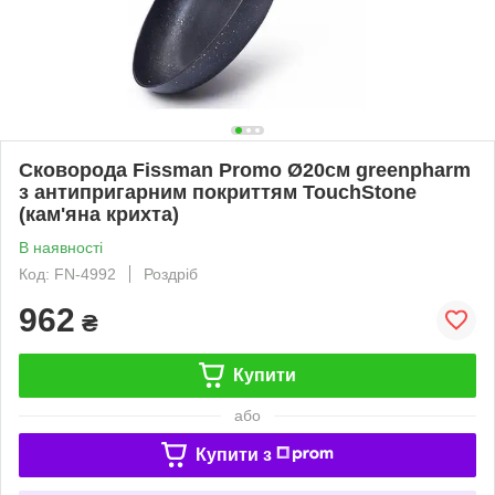
Сковорода Fissman Promo Ø20см greenpharm
з антипригарним покриттям TouchStone
(кам'яна крихта)
В наявності
Код: FN-4992
Роздріб
962
₴
Купити
або
Купити з