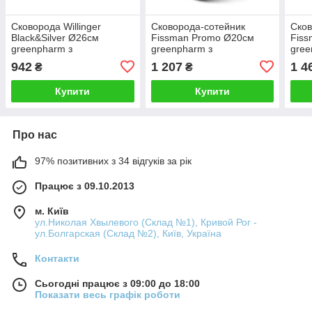
Сковорода Willinger
Сковорода-сотейник
Сков
Black&Silver Ø26см
Fissman Promo Ø20см
Fis
greenpharm з
greenpharm з
gree
антипригарним покриттям
антипригарним покриттям
анти
942
1 207
1 4
₴
₴
TouchStone (кам'яна
Touc
крихта)
крих
Купити
Купити
Про нас
97% позитивних з 34 відгуків за рік
Працює з 09.10.2013
м. Київ
ул.Николая Хвылевого (Склад №1), Кривой Рог -
ул.Болгарская (Склад №2), Київ, Україна
Контакти
Сьогодні працює з 09:00 до 18:00
Показати весь графік роботи