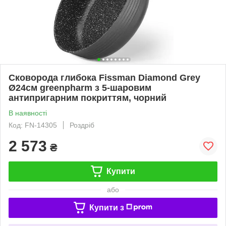
Сковорода глибока Fissman Diamond Grey
Ø24см greenpharm з 5-шаровим
антипригарним покриттям, чорний
В наявності
Код: FN-14305
Роздріб
2 573
₴
Купити
або
Купити з