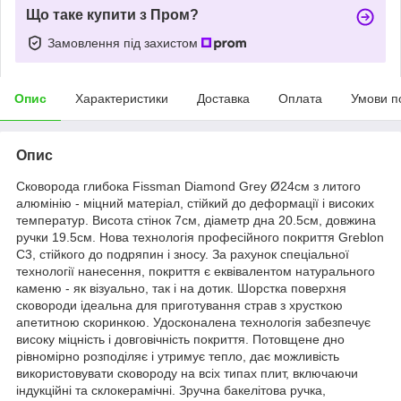
Що таке купити з Пром?
Замовлення під захистом
Опис
Характеристики
Доставка
Оплата
Умови п
Опис
Сковорода глибока Fissman Diamond Grey Ø24см з литого
алюмінію - міцний матеріал, стійкий до деформації і високих
температур. Висота стінок 7см, діаметр дна 20.5см, довжина
ручки 19.5см. Нова технологія професійного покриття Greblon
С3, стійкого до подряпин і зносу. За рахунок спеціальної
технології нанесення, покриття є еквівалентом натурального
каменю - як візуально, так і на дотик. Шорстка поверхня
сковороди ідеальна для приготування страв з хрусткою
апетитною скоринкою. Удосконалена технологія забезпечує
високу міцність і довговічність покриття. Потовщене дно
рівномірно розподіляє і утримує тепло, дає можливість
використовувати сковороду на всіх типах плит, включаючи
індукційні та склокерамічні. Зручна бакелітова ручка,