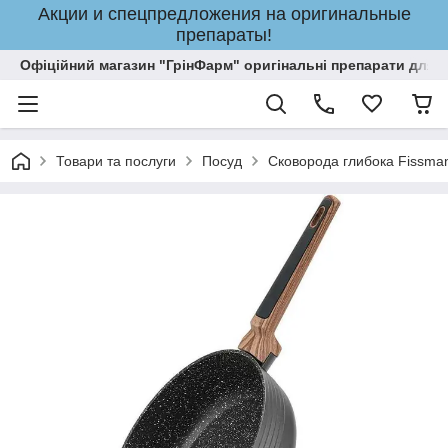
Акции и спецпредложения на оригинальные
препараты!
Офіційний магазин "ГрінФарм" оригінальні препарати для кр
Товари та послуги
Посуд
Сковорода глибока Fissma