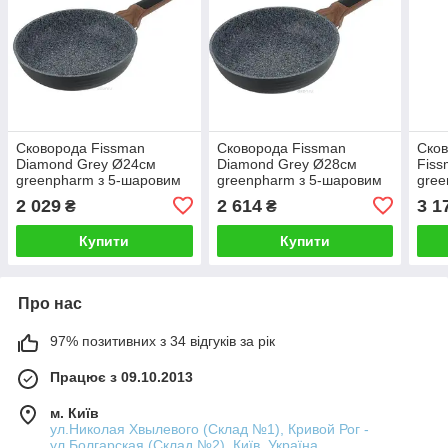
Сковорода Fissman
Сковорода Fissman
Сков
Diamond Grey Ø24см
Diamond Grey Ø28см
Fis
greenpharm з 5-шаровим
greenpharm з 5-шаровим
gree
антипригарним покриттям
антипригарним покриттям
анти
2 029
2 614
3 1
₴
₴
Купити
Купити
Про нас
97% позитивних з 34 відгуків за рік
Працює з 09.10.2013
м. Київ
ул.Николая Хвылевого (Склад №1), Кривой Рог -
ул.Болгарская (Склад №2), Київ, Україна