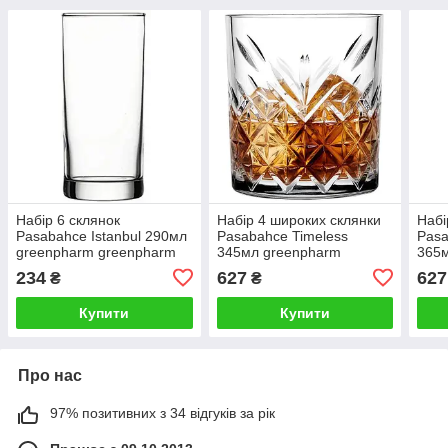
Набір 6 склянок
Набір 4 широких склянки
Набі
Pasabahce Istanbul 290мл
Pasabahce Timeless
Pasa
greenpharm greenpharm
345мл greenpharm
365
скляні
greenpharm
gree
234
627
627
₴
₴
упак
Купити
Купити
Про нас
97% позитивних з 34 відгуків за рік