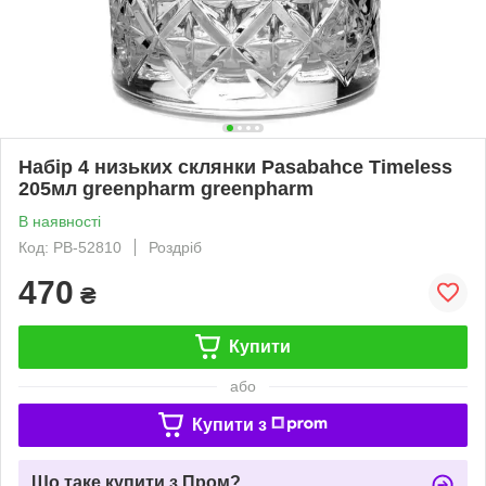
Набір 4 низьких склянки Pasabahce Timeless
205мл greenpharm greenpharm
В наявності
Код: PB-52810
Роздріб
470
₴
Купити
або
Купити з
Що таке купити з Пром?