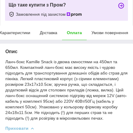
Що таке купити з Пром?
Замовлення під захистом
Характеристики
Доставка
Оплата
Умови повернення
Опис
Ланч-бокс Kamille Snack із двома ємностями на 450мл та
650мл. Компактний ланч-бокс має високу якість і чудово
підходить для транспортування домашніх обідів або страв для
пікніка. Легкий пластиковий корпус (з сірими елементами)
розміром 23х17х10.5см; зручна ручка, що складається, і
додатковий відсік для столових приладів (ложка, вилка). Цей
ланч-бокс оснащений системою підігріву від мереж 12V (авто-
кабель у комплекті 95см) або 220V 40Вт/50Гц (кабель у
комплекті 50см). Упаковано у кольорову фірмову коробку
24х18х11.5см. Не підходить (!) для перших страв та не
підходить (!) для розігріву в мікрохвильових печах.
Приховати