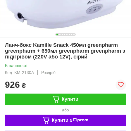
Ланч-бокс Kamille Snack 450мл greenpharm
greenpharm + 650мл greenpharm greenpharm з
підігрівом (220V або 12V), сірий
В наявності
Код: KM-2130A
Роздріб
926
₴
Купити
або
Купити з