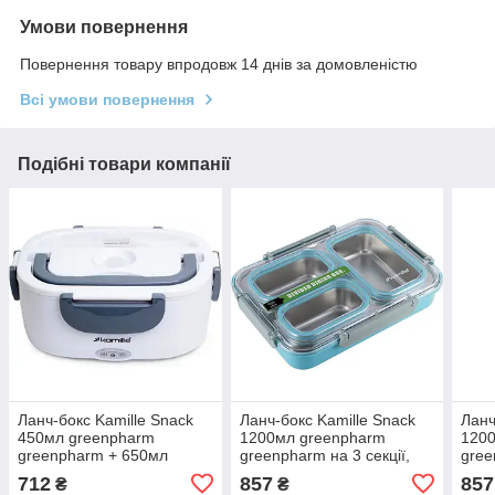
Умови повернення
Повернення товару впродовж 14 днів за домовленістю
Всі умови повернення
Подібні товари компанії
Ланч-бокс Kamille Snack
Ланч-бокс Kamille Snack
Ланч
450мл greenpharm
1200мл greenpharm
120
greenpharm + 650мл
greenpharm на 3 секції,
gree
greenpharm greenpharm з
пластик і нержавіюча
плас
712
857
857
₴
₴
підігрівом (220V), сірий
сталь, блакитний
стал