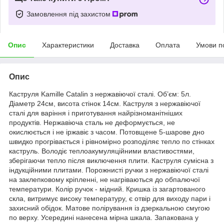
Замовлення під захистом
Опис
Характеристики
Доставка
Оплата
Умови п
Опис
Каструля Kamille Catalin з нержавіючої сталі. Об’єм: 5л.
Діаметр 24см, висота стінок 14см. Каструля з нержавіючої
сталі для варіння і приготування найрізноманітніших
продуктів. Нержавіюча сталь не деформується, не
окислюється і не іржавіє з часом. Потовщене 5-шарове дно
швидко прогрівається і рівномірно розподіляє тепло по стінках
каструль. Володіє теплоакумуляційними властивостями,
зберігаючи тепло після виключення плити. Каструля сумісна з
індукційними плитами. Порожнисті ручки з нержавіючої сталі
на заклепковому кріпленні, не нагріваються до обпалючої
температури. Колір ручок - мідний. Кришка із загартованого
скла, витримує високу температуру, є отвір для виходу пари і
захисний обідок. Матове полірування із дзеркальною смугою
по верху. Усередині нанесена мірна шкала. Запакована у