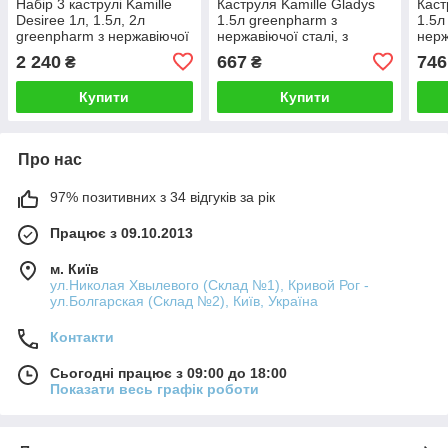
Набір 3 каструлі Kamille
Каструля Kamille Gladys
Каст
Desiree 1л, 1.5л, 2л
1.5л greenpharm з
1.5л
greenpharm з нержавіючої
нержавіючої сталі, з
нерж
сталі з мірною шкалою
мірною шкалою
мір
2 240
667
746
₴
₴
Купити
Купити
Про нас
97% позитивних з 34 відгуків за рік
Працює з 09.10.2013
м. Київ
ул.Николая Хвылевого (Склад №1), Кривой Рог -
ул.Болгарская (Склад №2), Київ, Україна
Контакти
Сьогодні працює з 09:00 до 18:00
Показати весь графік роботи